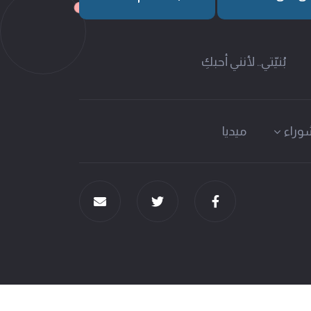
بُنيّتي.. لأنني أحبكِ
وراء
ميديا