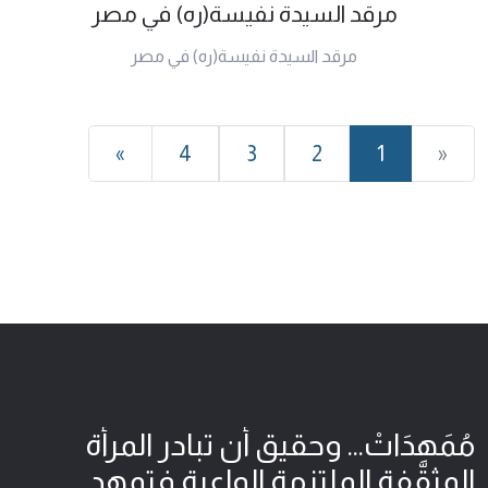
مرقد السيدة نفيسة(ره) في مصر
مرقد السيدة نفيسة(ره) في مصر
»
4
3
2
1
«
مُمَهِدَاتْ... وحقيق أن تبادر المرأة
المثقّفة الملتزمة الواعية فتمهد