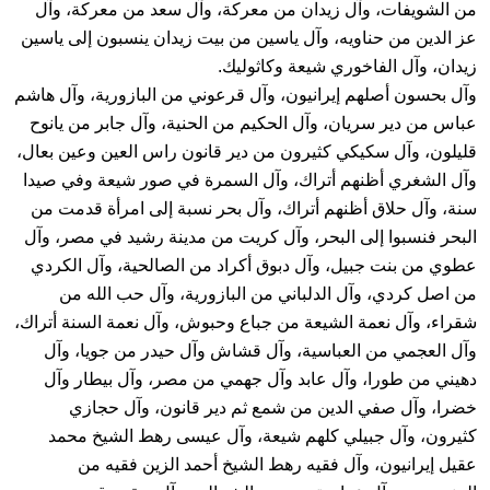
من الشويفات، وآل زيدان من معركة، وآل سعد من معركة، وآل
عز الدين من حناويه، وآل ياسين من بيت زيدان ينسبون إلى ياسين
زيدان، وآل الفاخوري شيعة وكاثوليك.
وآل بحسون أصلهم إيرانيون، وآل قرعوني من البازورية، وآل هاشم
عباس من دير سريان، وآل الحكيم من الحنية، وآل جابر من يانوح
قليلون، وآل سكيكي كثيرون من دير قانون راس العين وعين بعال،
وآل الشغري أظنهم أتراك، وآل السمرة في صور شيعة وفي صيدا
سنة، وآل حلاق أظنهم أتراك، وآل بحر نسبة إلى امرأة قدمت من
البحر فنسبوا إلى البحر، وآل كريت من مدينة رشيد في مصر، وآل
عطوي من بنت جبيل، وآل دبوق أكراد من الصالحية، وآل الكردي
من اصل كردي، وآل الدلباني من البازورية، وآل حب الله من
شقراء، وآل نعمة الشيعة من جباع وحبوش، وآل نعمة السنة أتراك،
وآل العجمي من العباسية، وآل قشاش وآل حيدر من جويا، وآل
دهيني من طورا، وآل عابد وآل جهمي من مصر، وآل بيطار وآل
خضرا، وآل صفي الدين من شمع ثم دير قانون، وآل حجازي
كثيرون، وآل جبيلي كلهم شيعة، وآل عيسى رهط الشيخ محمد
عقيل إيرانيون، وآل فقيه رهط الشيخ أحمد الزين فقيه من