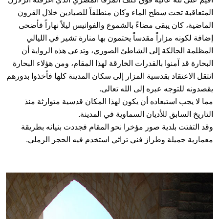
المتعاقبة تحت سطح الماء وكان منطلقاً للصيادين خلال القرون
الماضية، كان يبقى مضاءً بالشموع والفوانيس ليلاً نهاراً فأضحى
إضافة لكونه مزاراً مقدساً يحتمون بها منارة تشير في الليالي
المظلمة الحالكة إلى الشاطئ الصوري، وتدعي هذه الرواية أن
البحارة قد آمنوا بالقدرات الخارقة لهذا المقام، ومن هؤلاء البحارة
انتقل الاعتقاد بقدسية المزار إلى سكان المدينة كلها فأخذوا بدورهم
يقصدونه للتوجه عبره إلى الله تعالى.
مما لا يجب استبعاده أن يكون لهذا المكان قدسية متوارثة منذ
التاريخ السابق للأديان السماوية في المدينة.
وقد التفتت بلدية صور مؤخرا نحو المقام فجددت بنيانه بطريقة
معمارية جميلة وطراز فني تراثي استخدم فيه الحجر الرملي.