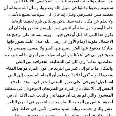
من العذاب والعقاب لقومه، فأجاب: بأنه يتأسى بالأنبياء الذين
سبقوه، وعذبوا وقتلوا في سبيل الله وصبروا، وسأل الله سبحانه أن
يعطيه صبرا كصبرهم، وقيل: إنه قال: لي أسوة بما يصنع بالأنبياء.
ولا نعلم عن مكان دفنه شيئا يذكر. وبالتالي يلزم تحقيقا تاريخيا
علميا أوسع حول صلة أنبياء بني إسرائيل بمدينة صور وإمكان أن
يكون هذا النبي قد قتل أو دفن فيها.... وربما يساعد على ترجيح هذا
الاحتمال مقولة الإمام الأوزاعي رضي الله عنه: "عليك بصور فإنها
مباركة مدفوع عنها الفتن يصبح فيها الشر ولا يمسي، ويمسي ولا
يصبح قبر نبي في أعلاها ولو أني استقبلت من أمري ما استدبرت ما
عدلت بها بلدا..." وإن كان في المطابقة الجغرافية بين النص
والمكان ما يدعو إلى كثير من التردد في كون المراد هو هذا المقام
وتحديدا لقوله "في أعلاها" ومعلوم أن المقام المنسوب إلى النبي
إسماعيل ليس في أعلى صور بالمعنى الجغرافي... وهذا ما دفع
البعض إلى الاعتقاد بأن المراد هو الضريحان الموجودان في منطقة
المعشوق والتي لم يعرف أن فيهما نبي والثابت على الأقل أن في
أحدهما عباس بن المحمد النصار مجدد بناء صور في القرن الثامن
عشر والذي بحسب رواية السيد محسن الأمين في خطط جبل
عامل كان قد أوصى – أي عباس المحمد- أن يدفن في المحل