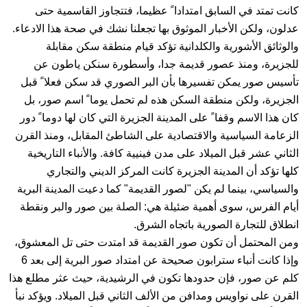
كانت تمتد في السابق امتدادا ً عظيما، فتتجاوز القاسمية حتى
عدلون، ولكن الأخبار الموثوق بها تجعلنا نشك في صحة هذا الادعاء.
والوثائق الأشورية والكلدانية تؤكد قيام منطقة سكن مقابلة
للجزيرة، ومنذ عصور قديمة جدا، وأسطورة سنكن ياطون عن
تأسيس صور يمكن تفسيرها بأن البر الصوري قد سكن فعلا ً قبل
الجزيرة، ولكن منطقة السكن هذه لم تحمل يوما ً اسم صور، بل
كان هذا الاسم وقفا ً على المدينة الجزيرة التي كان لها دوما ً دور
الزعامة السياسية والاقتصادية على الشاطئ المقابل، ومنذ القرن
الثاني عشر قبل الميلاد على مدن فينيية كافة. والأنباء التاريخية
كلها تؤكد أن المدينة الجزيرة كانت المركز الديني والتجاري
والسياسي، بينما لم يكن "لصور القديمة" كما دعيت المدينة البرية
أيام الفرس، سوى أهمية ضئيلة هي: الصلة بين صور والبر ونقطة
انطلاق للتجارة الصورية باتجاه الشرق.
ومن المحتمل أن تكون صور القديمة قد امتدت حتى تل المعشوق،
وإذا كانت أنباء سترابون صحيحة عن امتداد صور البرية إلى بعد 6
كلم عن صور، فإن حدودها تكون في الرشيدية، حيث عثر مطلع هذا
القرن على نواويس ومدافن من الألف الثاني قبل الميلاد. ويؤكد نبأ