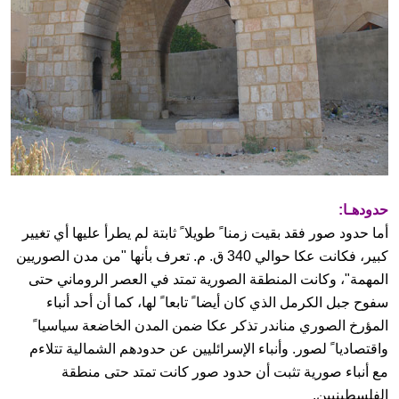
حدودهـا:
أما حدود صور فقد بقيت زمنا ً طويلا ً ثابتة لم يطرأ عليها أي تغيير
كبير، فكانت عكا حوالي 340 ق. م. تعرف بأنها "من مدن الصوريين
المهمة"، وكانت المنطقة الصورية تمتد في العصر الروماني حتى
سفوح جبل الكرمل الذي كان أيضا ً تابعا ً لها، كما أن أحد أنباء
المؤرخ الصوري مناندر تذكر عكا ضمن المدن الخاضعة سياسيا ً
واقتصاديا ً لصور. وأنباء الإسرائليين عن حدودهم الشمالية تتلاءم
مع أنباء صورية تثبت أن حدود صور كانت تمتد حتى منطقة
الفلسطينيين.