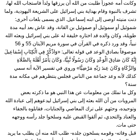
وكانت أمه عجوزاً طلبت من الله أن يرزقها ولداً فاستجاب الله لها،
تشرف بالنبوة وقام بهداية بني إسرائيل على الشريعة اليهودية، ولما
دنت منيته أوصى إلى ابنه إسماعيل. الذي يسمى بلغات أخرى:
شموئيل أو سموئيل أو صموئيل بن القانة، وقد عاش بعد أبيه مدة
طويلة، وكان والده قد اختاره خليفة له على بني إسرائيل وبعثه الله
نبياً، وقد ورد ذكره في القرآن في سورة مريم الآيتان 55 و 56
موصوفاً بصادق الوعد في قوله تعالى: «وَاذْكُرْ فِي الْكِتَابِ إِسْمَاعِيلَ
إِنَّهُ كَانَ صَادِقَ الْوَعْدِ وَكَانَ رَسُولًا نَّبِيًّا، وَكَانَ يَأْمُرُ أَهْلَهُ بِالصَّلَاةِ
وَالزَّكَاةِ وَكَانَ عِندَ رَبِّهِ مَرْضِيًّا» وروي في تفسير الآية أنه سمي
كذلك لأنه وعد جماعة من الناس فجلس ينتظرهم في مكانه مدة
سنة؟
وكل ما نملك من معلومات عن هذا النبي هو ما ذكرته بعض
المرويات من أن الله بعثه إلى بني إسرائيل ليدعوهم إلى عبادة الله
وتوحيده، وحثهم على ترك المعاصي والجنايات، فقابلوه بالجفاء
والعناد والتحدي، ثم ألقوا القبض عليه وسلخوا جلد رأسه ووجهه
حتى مات.
قبل وفاته- وقومه يسلخون جلده- طلب الله منه أن يطلب ما يريد