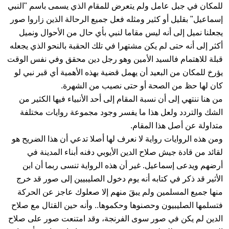
للمكان في جبل عامل ولم يتعرض للمقام الذي يسمى باسم "النبي
إسماعيل" بقليل أو كثير ومثله فعل جميع الرحالة الذين زاروا صور
يجعلنا نميل إلى أنه ليس مقاما لنبي بأي حال من الأحوال ونميل
أكثر إلى أنه حتى لم يكن مشتهرا في تلك الحقبة بالنحو الذي يجعله
قبلة للاهتمام فالسيد الأمين وهو رجل دين محقق وفي نفس الوقت
يؤرخ للمكان من البعيد أن يهمل قضية بهذه الأهمية أي قبر نبي لو
كان لها حظ من الصحة أو حتى نصيب من الشهرة.
من هنا ننتهي إلى أن نسبة المقام إلى أحد الأنبياء فيها الكثير من
الشك والتردد ولعل هذا ما يفسر وجود مجموعة روايات مختلفة
متداولة عن أصل هذا المقام.
ومن هذه الروايات رواية لا نعرف لها أصلا تدعي أن هذا الضريح هو
لقائد من قادة جيش صلاح الدين الأيوبي دفنه أبناء المدينة في
أرضهم ويدعى إسماعيل. غير أن هذه الرواية تنسى ربما أن ابن
الأثير قد ذكر في كتابه أنه يوم دخول الصليبيين إلى صور قد خرج
منها جميع المسلمين ولم يبقَ منهم إلا صعلوك عاجز عن الحركة
فتسلمها الصليبيون وحصنوها وحكموها.. وأنه حين القتال مع صلاح
الدين لم يكن في صور سوى الفرنجة، وقد امتنعت صور على صلاح