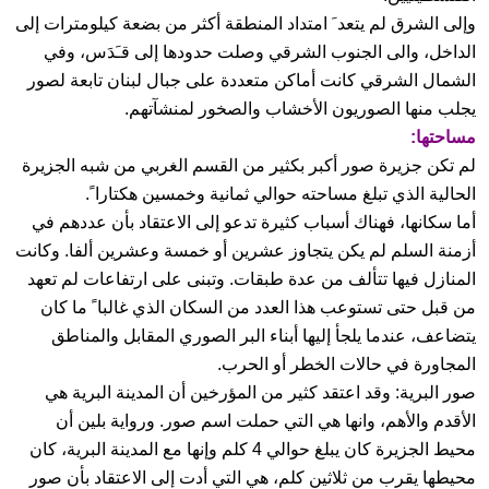
وإلى الشرق لم يتعد َ امتداد المنطقة أكثر من بضعة كيلومترات إلى
الداخل، والى الجنوب الشرقي وصلت حدودها إلى قـَدَس، وفي
الشمال الشرقي كانت أماكن متعددة على جبال لبنان تابعة لصور
يجلب منها الصوريون الأخشاب والصخور لمنشآتهم.
مساحتها:
لم تكن جزيرة صور أكبر بكثير من القسم الغربي من شبه الجزيرة
الحالية الذي تبلغ مساحته حوالي ثمانية وخمسين هكتارا ً.
أما سكانها، فهناك أسباب كثيرة تدعو إلى الاعتقاد بأن عددهم في
أزمنة السلم لم يكن يتجاوز عشرين أو خمسة وعشرين ألفا. وكانت
المنازل فيها تتألف من عدة طبقات. وتبنى على ارتفاعات لم تعهد
من قبل حتى تستوعب هذا العدد من السكان الذي غالبا ً ما كان
يتضاعف، عندما يلجأ إليها أبناء البر الصوري المقابل والمناطق
المجاورة في حالات الخطر أو الحرب.
صور البرية: وقد اعتقد كثير من المؤرخين أن المدينة البرية هي
الأقدم والأهم، وانها هي التي حملت اسم صور. ورواية بلين أن
محيط الجزيرة كان يبلغ حوالي 4 كلم وإنها مع المدينة البرية، كان
محيطها يقرب من ثلاثين كلم، هي التي أدت إلى الاعتقاد بأن صور