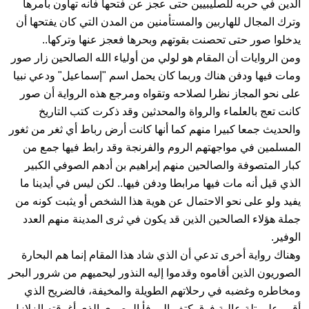
الدين في حربه للصليبيين حتى عجز عن فتحها فانه تهاون بأمرها
وترك المجال للهاربين والمستأمنين من المدن التي كان يفتحها أن
يدخلوا صور حتى تحصنت بقوتهم وبحرها فعجز عنها وتركها..
ومن الروايات أن المقام هو لولي من أولياء الله الصالحين زار صور
ومات فيها ودفن هناك وربما كان يحمل اسم "إسماعيل" ودعي نبيا
على نحو المجاز نظرا لصلاحه وتقواه ومرجع هذه الرواية أن صور
كانت تعج بالعلماء والرواة والمحدثين وقد ذكرت كتب التاريخ
والحديث جمعا كبيرا منهم كما أنها كانت أرض رباط أي ثغر من ثغور
المسلمين في مواجهتهم الروم والفرنجة وقد رابط فيها جمع من
كبار المتصوفة والصالحين منهم إبراهيم بن أدهم الصوفي الكبير
الذي قيل أنه مات فيها مرابطا ودفن فيها.. لكن ليس في أيدينا ما
يفيد ولو على نحو الاحتمال عن هوية هذا الشخص أو يثبت كونه من
جملة هؤلاء الصالحين الذين قد يكون في ثرى المدينة منهم العدد
الوفير.
وهناك رواية أخرى تدعي أن الذي شاد هذا المقام إنما هم البحارة
الصوريون الذين أقاموه وقدموا إليه النذور ليحميهم من شرور البحر
ومخاطره وغضبه في رحلاتهم الطويلة والمخيفة، فالضريح الذي
أقيم على تلة عالية فوق كتف المرفأ المصري الذي أغرقته الزلازل