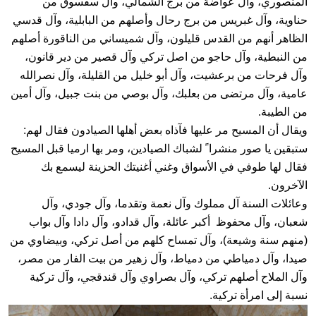
المنصوري، وآل عواضة من برج الشمالي، وآل سقسوق من
حناوية، وآل غبريس من برج رحال وأصلهم من البابلية، وآل قدسي
الظاهر أنهم من القدس قليلون، وآل شميساني من الناقورة أصلهم
من النبطية، وآل حاجو من اصل تركي وآل قصير من دير قانون،
وآل فرحات من برعشيت، وآل أبو خليل من القليلة، وآل نصرالله
عامية، وآل مرتضى من بعلبك، وآل بوصي من بنت جبيل، وآل أمين
من الطيبة.
ويقال أن المسيح مر عليها فآذاه بعض أهلها الصيادون فقال لهم:
ستبقين يا صور منشرا ً لشباك الصيادين، ومر بها ارميا قبل المسيح
فقال لها طوفي في الأسواق وغني أغنيتك الحزينة ليسمع بك
الآخرون.
وعائلات السنة آل مملوك وآل نعمة وتقدما، وآل جودي، وآل
شعبان، وآل محفوظ أكبر عائلة، وآل قدادو، وآل دادا وآل بواب
(منهم سنة وشيعة)، وآل تمساح كلهم من أصل تركي، وبيضاوي من
صيدا، وآل دمياطي من دمياط، وآل زهير من بيت الفار من مصر،
وآل الملاح أصلهم تركي، وآل بصراوي وآل قندقجي، وآل تركية
نسبة إلى امرأة تركية.