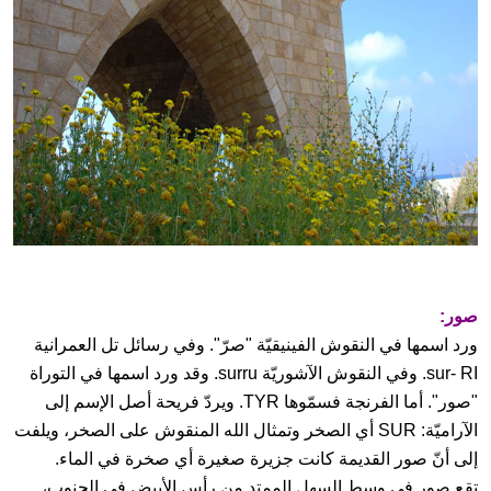
صور:
ورد اسمها في النقوش الفينيقيّة "صرّ". وفي رسائل تل العمرانية
sur- RI. وفي النقوش الآشوريّة surru. وقد ورد اسمها في التوراة
"صور". أما الفرنجة فسمّوها TYR. ويردّ فريحة أصل الإسم إلى
الآراميّة: SUR أي الصخر وتمثال الله المنقوش على الصخر، ويلفت
إلى أنّ صور القديمة كانت جزيرة صغيرة أي صخرة في الماء.
تقع صور في وسط السهل الممتد من رأس الأبيض في الجنوب،