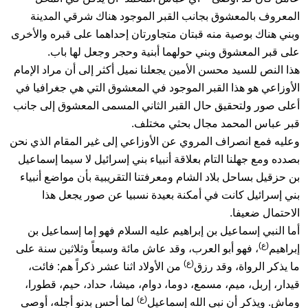
المعروف بالمعشوق بجانب القبر الموجود هناك شرقي المدينة
وبني هناك بوصية منه قبتان متجاورتان إحداهما على قبره والأخرى
على قبر المعشوق وبني حولهما أبنية وحجر وجعل لها باب.
هذا النص للسيد محسن الأمين يجعلنا نميل أكثر إلى أن مراد الإمام
الأوزاعي هو هذا القبر الموجود في المعشوق التي هي جغرافيا في
أعلى صور ولتحقيق حال القبر الثاني المسمى المعشوق إلى جانب
قبر عباس المحمد مجال بحثي مختلف.
وعليه فمع انصراف المروي عن الأوزاعي إلى غير المقام الذي نحن
بصدده ومع جهلنا التام بعلاقة أنبياء بني إسرائيل لا سيما إسماعيل
بن حزقيل بساحل بلاد الشام ومعرفتنا التقريبية بأن مواضع أنبياء
بني إسرائيل كانت في أمكنة بعيدة نسبيا عن صور يجعل هذا
الاحتمال ضعيفا.
أما النبي إسماعيل بن إبراهيم عليه السلام فهو إما إسماعيل بن
(ع)
إبراهيم
، فهو أبو العرب، وقد عاش مائة وسبعاً وثلاثين سنة على
(ع)
ما يذكر الرواة، وقد رزق
من الأولاد اثنا عشر ذكراً هم: فائت،
قيدار، إربل، ميم، مسمع، دوما، دوام، ميشا، حداد، حيم، قطورا،
(ع)
وماش. ويذكر أن نبي الله إسماعيل
لما أحس بدنو أجله، أوصى