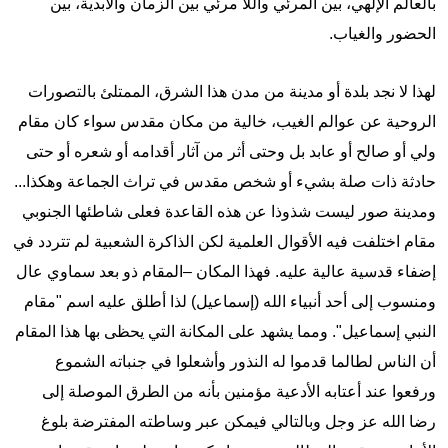
بالعالم الإلهي، بين المرئي واللا مرئي بين الزمان والأبدية، بين
الحضور والغياب.
لهذا لا نجد بلدة أو مدينة من مدن هذا الشرق، الممتلئ بالتصورات
الروحية عن عوالم الغيب، خالية من مكان مقدس سواء كان مقام
ولي أو صالح أو عابد بل وحتى أثر من آثار أقدامه أو شعره أو حتى
حادثة ذات صلة بشيء أو شخص مقدس في تراث الجماعة وهكذا...
ومدينة صور ليست شذوذا عن هذه القاعدة فعلى شاطئها الجنوبي
مقام اختلفت فيه الأقوال العلمية لكن الذاكرة الشعبية لم تتردد في
إضفاء قدسية عالية عليه. فهذا المكان –المقام ذو بعد سماوي عال
ومنسوب إلى أحد أنبياء الله (إسماعيل) لذا أطلق عليه اسم "مقام
النبي إسماعيل". ومما يشهد على المكانة التي يحظى بها هذا المقام
أن الناس لطالما قدموا له النذور وأشعلوا في جنباته الشموع
ورفعوا عند أعتابه الأدعية مؤمنين بأنه من الطرق الموصلة إلى
رضا الله عز وجل وبالتالي فيمكن عبر وساطته المفترضة بلوغ