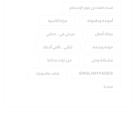
نساء اهتدين بنور الإسلام
أمومة وطفولة
مرايا الأسرة
بيتك أجمل
حريتي في.. حجابي
مودة ورحمة
بُنيّتي.. لأنني أحبكِ
مشكلة وحل
من تراث جداتنا
ENGLISH PAGES
ملف عاشوراء
ميديا