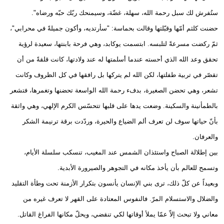
ستُفرش لك سبل رحمة الله، سهلة، غضّة، وسيمنحك ربّك حبّه ورضاه".
حضنت كلثم أمّها وقبّلتها وقالت بحماسة: "سأرتديه، وأكون جميلةً في محرابي"،
ثمّ ركضت مسرعةً لتلبسه. ابتسمت يوكابد، وهي فرحة بابنتها، سعيدة لرؤية
تحقق وعد الله الذي أحسته عندما أسلمتها له عند ولادتها، كانت قلقةً من أن
تقصّر في تربية طفلتها، لكن الله لم يتركها بل رافقها في كل الظروف وكانت
تشعر، وهي تحضن الصغيرة، بدفء رحمة الله الواسعة تحضنها وتغمرها، فتشعر
بالطمأنينة والسكينة. وضعت يدها على قلبها تتحسّس الكرم الإلهي، وهي واثقة
بأنّ حياتها سوف لن تعرف ألم الضياع والحيرة، وردّدت برقة ترنيمة الشكر
والعرفان.
بين إطلالة الصباح واستئذان الشمس عند المغيب، تنسكب سلسلة الأيام،
وتسمح للعالم بأن يأخذ مكانه في التجوهر والصيرورة الأبدية.
وبعيداً عن كلّ ذلك، ترى بني الإنسان يأنسون بتكرار الأزمنة تحت وطأة التقليد
والضلال والاستسلام المرّ. فالنفوس المعتادة على القهر لا تعرف غيره من
معاني ولا تبحث إلاّ عمّا يملأ أوقاتها لكي تنقضي، ويحلّ مكانها الفراغ القاتل.