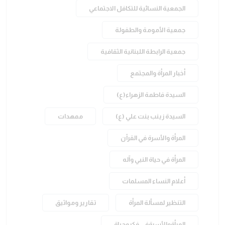
الجمعية النسائية للتكافل الاجتماعي
جمعية الأمومة والطفولة
جمعية الرابطة اللبنانية الثقافية
أخبار المرأة والمجتمع
السيدة فاطمة الزهراء(ع)
السيدة زينب بنت علي (ع)
ممهدات
المرأة والأسرة في القرآن
المرأة في حياة النبي وآله
أعلام النساء المسلمات
التنظير لمسألة المرأة
تقارير ومواثيق
المرأةوالأسرةفي فكروحياة