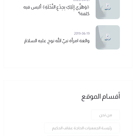
﴿وَهُزِّي إِلَيْكِ بِجِذْعِ النَّخْلَةِ﴾ أليس فيه
كلفة؟ً
2019-06-19
والغة امرأة نبيّ الله نوح عليه السلامً
أقسام الموقع
من نحن
رئيسة الجمعيات الحاجة عفاف الحكيم