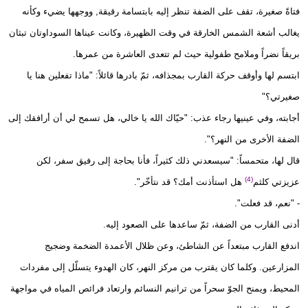
فتاةً صغيرة، تقف على الضفة تنظر إليه بابتسامة رقيقة, ووجهها يضيء وكأنه
يغالب أشعة الشمس الخارقة في وقت الظهيرة، وكانت عيناها السوداوتان تبثان
بريقاً نضراً وملامح طفولية حيث لم تتعدى العاشرة من عمرها.
ابتسم لها وأوقف حركة القارب بمجذافه، ثمّ بادرها قائلاً: "ماذا تفعلين هنا يا
صغيرتي؟"
أجابته، وفي عينيها رجاء عذب: "حيّاك الله يا خالي، هل تسمح لي أن أرافقك إلى
الضفة الأخرى من النهر؟".
قال لها، متحمساً: "سيسعدني ذلك كثيراً، فأنا بحاجة إلى رفيق سفر، لكن
(4)
عزيزتي كلثم
هل استأذنت أمك؟ قد نتأخّر".
- "نعم، قد فعلت".
أدنى القارب من الضفة، ثمّ ساعدها على الصعود إليه.
اندفع القارب مبتعداً عن الشاطئ، وعن ظلال الأعمدة الضخمة وضجيج
المزارعين. وكلما كان يقترب من مركز النهر، كان الهدوء يتسلّل إلى مفردات
المحيط، ويمنح الجوّ سحراً من ترانيم النسائم وارتعاد فرائص المياه في مواجهة