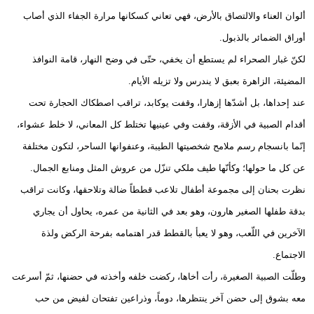
ألوان العناء والالتصاق بالأرض، فهي تعاني كسكانها مرارة الجفاء الذي أصاب
أوراق الضمائر بالذبول.
لكنّ غبار الصحراء لم يستطع أن يخفي، حتّى في وضح النهار، قامة النوافذ
المضيئة، الزاهرة بعبق لا يندرس ولا تزيله الأيام.
عند إحداها، بل أشدّها إزهارا، وقفت يوكابد، تراقب اصطكاك الحجارة تحت
أقدام الصبية في الأزقة، وقفت وفي عينيها تختلط كل المعاني، لا خلط عشواء،
إنّما بانسجام رسم ملامح شخصيتها الطيبة، وعنفوانها الساحر، لتكون مختلفة
عن كل ما حولها؛ وكأنّها طيف ملكي تنزّل من عروش المثل ومنابع الجمال.
نظرت بحنان إلى مجموعة أطفال تلاعب قططاً ضالة وتلاحقها، وكانت تراقب
بدقة طفلها الصغير هارون، وهو بعد في الثانية من عمره، يحاول أن يجاري
الآخرين في اللّعب، وهو لا يعبأ بالقطط قدر اهتمامه بفرحة الركض ولذة
الاجتماع.
وطلّت الصبية الصغيرة، رأت أخاها، ركضت خلفه وأخذته في حضنها، ثمّ أسرعت
معه بشوق إلى حضن آخر ينتظرها، دوماً، وذراعين تفتحان لفيض من حب