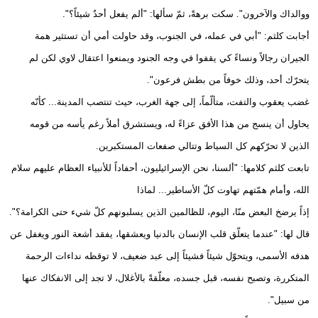
ووالداك والآخرون". سكت برهةً، ثمّ سألها: "ألم يفعل أحدٌ شيئاً؟".
أجابت كلثم: "أبي في عمله، في الجنوب، وقد حاولت أمي أن تستثير همة
الجيران رجالاً ونساءً كي يقفوا في وجه الجنود ويمنعوا اعتقال لاوي لكن لم
يتحرّك أحد، وذلك خوفاً من بطش فرعون".
غضب يعقوب والتفت، متألّماً، إلى جهة الغرب، حيث تنتصب المدينة... كأنّه
يحاول أن ينسج من هذا الأفق عزاءً له، ويستشرق أملاً رغم يأسه من قومه
الذين لا تحرّكهم كل السياط وتتالي صفعات المستكبرين.
تابعت كلثم كلامها: "ألسنا، نحن الإسرائيليون، أحفاداً للأنبياء العظام عليهم سلام
الله، وأمام همّتهم تهاوت كلّ الأساطير... لماذا
إذاً يرضخ البعض منّا، اليوم، للظالمين الذين يسلبونهم كلّ شيء حتى الكرامة؟".
قال لها: "عندما يتعلّق قلب الإنسان بالدنيا ويعشقها، يفقد أشعة النور ويغفل عن
هدفه الأسمى، ويتحوّل شيئاً فشيئاً إلى عبد ضعيف، لا توقظه نداءات الرحمة
المتكررة، وتصبح نفسه، قبل جسده، معلّقةً بالأغلال، لا تجد إلى الانفكاك عنها
من سبيل".