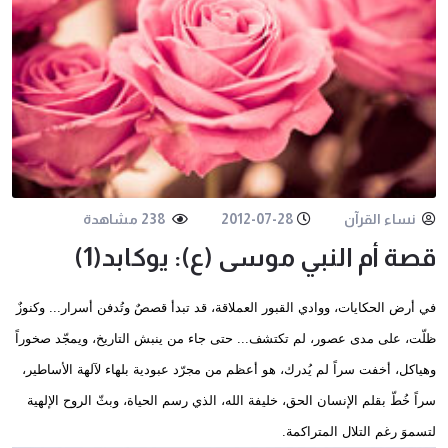
نساء القرآن
2012-07-28
238 مشاهدة
قصة أم النبي موسى (ع): يوكابد(1)
في أرض الحكايات، ووادي القبور العملاقة، قد تبدأ قصصٌ وتُدفن أسرار... وكنوزٌ
ظلّت، على مدى عصور، لم تكتشف... حتى جاء من ينبش التاريخ، ويمجّد صخوراً
وهياكل، أخفت سراً لم يُدرك، هو أعظم من مجرّد عبودية بلهاء لآلهة الأساطير،
سراً خُطّ بقلم الإنسان الحق، خليفة الله، الذي رسم الحياة، وبثّ الروح الإلهية
لتسموَ رغم التلال المتراكمة.