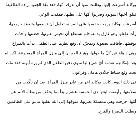
يوكابد أسرعت إليها، وطلبت منها أن تدرك أمّها، فقد نفّذ الجنود إرادة الطاغية؛
قتلوا أخيها المولود وضربوا أمّها على بطنها، ففقدت الوعي.
أسرعت يوكابد ورمت بنفسها على المرأة، تحاول أن تسعفها وتضمّد جروحها،
رأت طفلها وهو غارق بدمه، فلم تستطع أن تحبس عبرتها، حضنتها وأخذت
توقظها، فأفاقت بصعوبة وبمجرّد أن وقع نظرها على الطفل، بدأت بالصراخ
وهي ذاهلة عن كلّ ما حولها، وهرع الجيران إلى منزل المرأة المفجوعة، لكن لم
يعد بإمكانهم تقدمة أيّ شيءٍ لها سوى دفن الطفل الذي لم يره أبوه، فقد مات
تحت وقع سياط جلاّدي هامان وفرعون.
في ذلك اليوم، كانت يوكابد آخر من غادر منزل المرأة، بعد أن تأكّدت من
سلامتها، وأوصت ابنتها ذي الخمسة عشر ربيعاً بما يخفّف من وطأة الألم عن
أمّها، خرجت وهي ممسكةٌ بعبرتها، متوجّهةً إلى الله بقلبها تدعو على الظالمين
وتطلب النصرة والفرج.