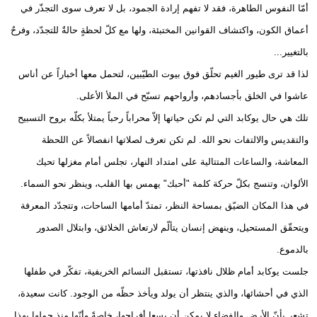
أمّا النفوس الطاهرة، فقد لا تفهم إرادة الجمود، بل لا تعرف سوى التجذّر في
أعماق الكون، واكتشاف القوانين المختبئة، ولها مع كلّ لحظةٍ حالةٌ للتجدّد، وفرحٌ
بالتغيير...
لذا قد ترى طيور الغيم تحلّق فوق بيوت الطيّبين، لتحمل معها أخباراً عن أناس
عاشوا في الخلق بأجسادهم، وأرواحهم تسبّح في الملأ الأعلى.
تلك هي حال يوكابد التي لم تكن حياتها إلاّ محراباً رحباً يمتلأ بكلّه بروح التسبيح
والتقديس والالتفات نحو الله. لم تكن تعرف لصلاتها انفصالاً عن اللحظة
المعاشة، والساعات المتتالية على امتداد النهار، تجلس أمام مغزلها تحيك
الألوان، وتنسج بكلّ حركة كلمة "أحبك" يهمس بها القلب، وينظر نحو السماء.
في هذا المكان الضيّق بمساحة النظر، تمتدّ أمامها الساحات، وتتجدّد المعرفة
ويتحقّق المستحيل، وينهض إنسان يتألّم لارتعاش الخلائق، وابتلال الصدور
بالدموع.
جلست يوكابد أمام ظلال نافذتها، تستقبل النسائم الخريفية، تفكّر في طفلها
الذي في أحشائها، والذي ينتظر أن يولد ويأخذ حظّه من الوجود. كانت سعيدة،
تشعر بأنّ الأرض والفضاء لا يمكن أن يسعا أفراحها، خاصةً وأنّها منذ حملها بهذا