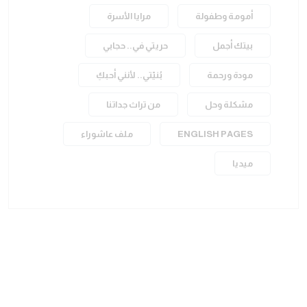
أمومة وطفولة
مرايا الأسرة
بيتك أجمل
حريتي في.. حجابي
مودة ورحمة
بُنيّتي.. لأنني أحبكِ
مشكلة وحل
من تراث جداتنا
ENGLISH PAGES
ملف عاشوراء
ميديا