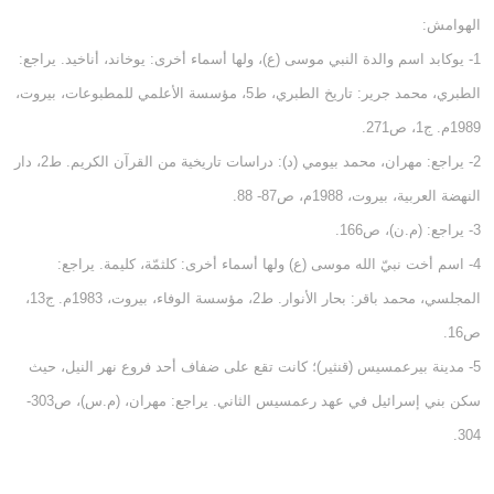
الهوامش:
1- يوكابد اسم والدة النبي موسى (ع)، ولها أسماء أخرى: يوخاند، أناخيد. يراجع:
الطبري، محمد جرير: تاريخ الطبري، ط5، مؤسسة الأعلمي للمطبوعات، بيروت،
1989م. ج1، ص271.
2- يراجع: مهران، محمد بيومي (د): دراسات تاريخية من القرآن الكريم. ط2، دار
النهضة العربية، بيروت، 1988م، ص87- 88.
3- يراجع: (م.ن)، ص166.
4- اسم أخت نبيّ الله موسى (ع) ولها أسماء أخرى: كلثمّة، كليمة. يراجع:
المجلسي، محمد باقر: بحار الأنوار. ط2، مؤسسة الوفاء، بيروت، 1983م. ج13،
ص16.
5- مدينة بيرعمسيس (قنثير)؛ كانت تقع على ضفاف أحد فروع نهر النيل، حيث
سكن بني إسرائيل في عهد رعمسيس الثاني. يراجع: مهران، (م.س)، ص303-
304.