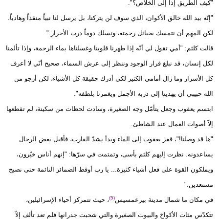
"كيف الطريق إذاً إلى الخلاص؟".
"إنّه بيد الله خالق الأكوان، الذي سوف لن يتركنا، بل يرسل لنا نبياً منقذاً وهادياً،
لكن المهم أن نتمسك بحبائل رحمته، ونسلك دوماً درب الأحرار."
قالت كلثم: "أمي تقول لي أنّه إذا طهرنا قلوبنا وغسلناها بماء الرحمة، وإذا تألمنا
لكل إنسان، قد نبلغ قرار الوجود وننظر إلى عرش السماء، صحيح أنّي لا أعرف
كل الأسرار وما زال أمامي الكثير لكي أدرك حقيقة كل الأشياء، لكن أرجو من
الله حبيبي أن يهدينا إلى دربه الأجمل ويغمرنا بلطفه".
ابتسم يعقوب وجعل يتأمّل وجه الصغيرة، وسادت لحظات من سكينة، لم تقطعها
إلاّ أصوات العمال عند الشاطئ.
"ها قد وصلنا!"، قفز يعقوب إلى الماء وبدأ يشدّ القارب، فأقبل بعض الرجال
يساعدونه. نظرت إليهم كلثم بأسى، وتمتمت في سرّها: "إنهم أناس خيّرون،
ويملكون القوة على فعل أشياء كثيرة... يا رب أوقظ الضمائر النائمة حتى نصبح
مستعدين."
(5)
في مكان ما شمال مدينة بيرعمسيس
، حيث تتمركز أحياء الإسرائيلين،
تتكدّس مئات الأكواخ والبيوت الصغيرة والتي شحبت جدرانها فلم تعد تألف إلاّ