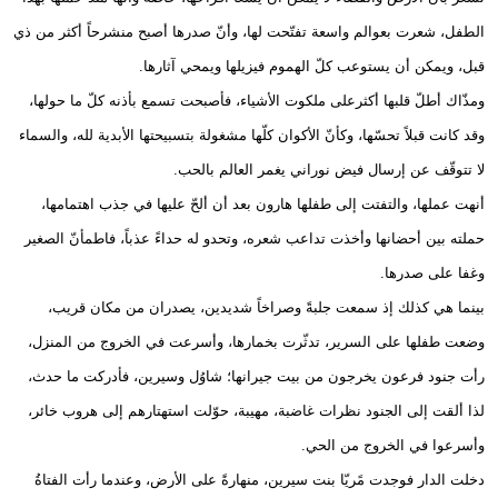
الطفل، شعرت بعوالم واسعة تفتّحت لها، وأنّ صدرها أصبح منشرحاً أكثر من ذي
قبل، ويمكن أن يستوعب كلّ الهموم فيزيلها ويمحي آثارها.
ومذّاك أطلّ قلبها أكثرعلى ملكوت الأشياء، فأصبحت تسمع بأذنه كلّ ما حولها،
وقد كانت قبلاً تحسّها، وكأنّ الأكوان كلّها مشغولة بتسبيحتها الأبدية لله، والسماء
لا تتوقّف عن إرسال فيض نوراني يغمر العالم بالحب.
أنهت عملها، والتفتت إلى طفلها هارون بعد أن ألحّ عليها في جذب اهتمامها،
حملته بين أحضانها وأخذت تداعب شعره، وتحدو له حداءً عذباً، فاطمأنّ الصغير
وغفا على صدرها.
بينما هي كذلك إذ سمعت جلبةً وصراخاً شديدين، يصدران من مكان قريب،
وضعت طفلها على السرير، تدثّرت بخمارها، وأسرعت في الخروج من المنزل،
رأت جنود فرعون يخرجون من بيت جيرانها؛ شاوُل وسيرين، فأدركت ما حدث،
لذا ألقت إلى الجنود نظرات غاضبة، مهيبة، حوّلت استهتارهم إلى هروب خائر،
وأسرعوا في الخروج من الحي.
دخلت الدار فوجدت مًريّا بنت سيرين، منهارةً على الأرض، وعندما رأت الفتاةُ