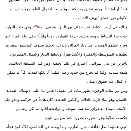
قصةً أو امتداداً لوجود تضيق به الكتب، ولا يسعه احتمال القلوب ولا جداريات
الألوان في أعماق كهوف الأهرامات.
(2)
هناك، في أرض الكنانة، عند ضفاف نهر النيل، شرقي الدلتا
، وفي قلب النهار،
حيث يبلغ النشاط ذروته، وتشتد حركة القوارب ذهاباً وإياباً؛ تنقل نتاج المزارعين
وفرح عملهم المضني. في ذلك المكان بالذات، تختلط صنوف المجتمع المصري،
بطبقاته المتوسطة والفقيرة والأشدّ فقراً، ويختلط التجار والعمال المصريون
بآخرين من بني اسرائيل، اُعتبروا في تلك الحقبة، ومن قبل السلطة الحاكمة،
(3)
طبقة متدنية، وفئةً لم تخرج من حدود رعية الملك
، لكنّها فقدت أقلّ ما يمكن
أن يًقال عنه حقوق إنسان.
ومن بين مئات الوجوه، يظهر شاب في مقتبل العمر، بدا عليه الانهماك الشديد
بالعمل، وهو يملأ قاربه بالغلات وأكياس الحنطة. كان هادئاً في حركته، وتبدو على
ملامحه سيماء العنفوان, ملابسه بسيطة ومتواضعة لكنها لم تكن رثة، بل
عكست صلابةً وعزة ظهرت بصورة أشدّ من بين عينيه.
أنهى عملية النقل، فأفلت حبل القارب، وبدأ يبعده عن الشاطئ، لكنّه لمح فجأة