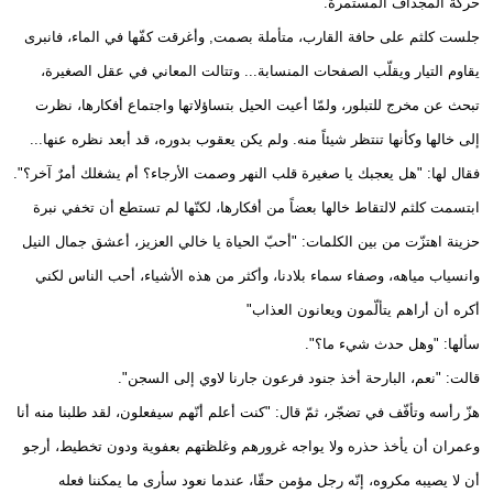
حركة المجذاف المستمرة.
جلست كلثم على حافة القارب، متأملة بصمت, وأغرقت كفّها في الماء، فانبرى
يقاوم التيار ويقلّب الصفحات المنسابة... وتتالت المعاني في عقل الصغيرة،
تبحث عن مخرج للتبلور، ولمّا أعيت الحيل بتساؤلاتها واجتماع أفكارها، نظرت
إلى خالها وكأنها تنتظر شيئاً منه. ولم يكن يعقوب بدوره، قد أبعد نظره عنها...
فقال لها: "هل يعجبك يا صغيرة قلب النهر وصمت الأرجاء؟ أم يشغلك أمرٌ آخر؟".
ابتسمت كلثم لالتقاط خالها بعضاً من أفكارها، لكنّها لم تستطع أن تخفي نبرة
حزينة اهتزّت من بين الكلمات: "أحبّ الحياة يا خالي العزيز، أعشق جمال النيل
وانسياب مياهه، وصفاء سماء بلادنا، وأكثر من هذه الأشياء، أحب الناس لكني
أكره أن أراهم يتألّمون ويعانون العذاب"
سألها: "وهل حدث شيء ما؟".
قالت: "نعم، البارحة أخذ جنود فرعون جارنا لاوي إلى السجن".
هزّ رأسه وتأفّف في تضجّر، ثمّ قال: "كنت أعلم أنّهم سيفعلون، لقد طلبنا منه أنا
وعمران أن يأخذ حذره ولا يواجه غرورهم وغلظتهم بعفوية ودون تخطيط، أرجو
أن لا يصيبه مكروه، إنّه رجل مؤمن حقّا، عندما نعود سأرى ما يمكننا فعله