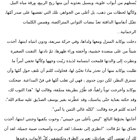
يٌستلهم من أبواب علوية، ويسيل بعذوبه أين منها ريح الربيع، ورقة مياه النيل.
وكأنّها لحظات من ذهب، بل أغلى من الجواهر، تلك التي تقضيها على صدر أمّها،
تقبّل أنفاسها الدافئة تعدّ نبضات الثواني المتراكضة، وهمس الكلمات
الرحمانية...
دخلت يوكابد المنزل ومعها ولداها، وفي حركة سريعة، ودون انتباه ابنتها، أخذت
شيئاً من على منضدة خشبية، وأخفته وراء ظهرها، ثمّ نادتها. التفتت الصغيرة
ونظرت إلى والدتها فلمحت ابتسامة لذيذة زيّنت وجهها وكأنّها تخفي أمراً ما.
طلبت يوكابد منها أن تحذر ماذا تخبّئ لها، فحاولت كلثم أن تلتف حول أمّها وأن
تسترق النظر، لكن دون جدوى ، فهي لن تغلب أمّها في فنّ المداعبة. ضحكت
يوكابد وأخرجت ثوباً زاهياً، قد طُرّز بطريقة منمّقة، وقالت لها: "هذا الثوب لك،
وقد حكته بعناية حتّى يناسبك، وقد عطّرته بقبر يوسف الصدّيق عليه سلام الله"،
أخذته كلثم فرحة وقالت: "لكنّه غالي الثمن يا أمي".
أجابتها بحنوّها البالغ: "ليس بأغلى من حبيبتي"، وحوت بكفيها وجنتي ابنتها، أخذت
تحدّق بها ثمّ قالت: "انظري إلى نفسك؛ لقد كبرت وأصبحت صبية جميلة، لقد آن
لك أن تهتمي أكثر بعبادتك، تعبرين الطرق وتكتشفين كلّ الأبواب، وعندها