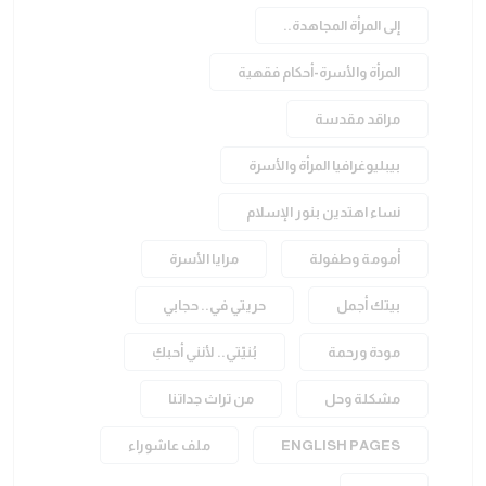
إلى المرأة المجاهدة..
المرأة والأسرة-أحكام فقهية
مراقد مقدسة
بيبليوغرافيا المرأة والأسرة
نساء اهتدين بنور الإسلام
أمومة وطفولة
مرايا الأسرة
بيتك أجمل
حريتي في.. حجابي
مودة ورحمة
بُنيّتي.. لأنني أحبكِ
مشكلة وحل
من تراث جداتنا
ENGLISH PAGES
ملف عاشوراء