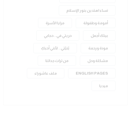
نساء اهتدين بنور الإسلام
أمومة وطفولة
مرايا الأسرة
بيتك أجمل
حريتي في.. حجابي
مودة ورحمة
بُنيّتي.. لأنني أحبكِ
مشكلة وحل
من تراث جداتنا
ENGLISH PAGES
ملف عاشوراء
ميديا