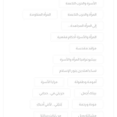
الأسرة والحرب الناعمة
المرأة والحرب الناعمة
المرأة المقاومة
إلى المرأة المجاهدة..
المرأة والأسرة-أحكام فقهية
مراقد مقدسة
بيبليوغرافيا المرأة والأسرة
نساء اهتدين بنور الإسلام
أمومة وطفولة
مرايا الأسرة
بيتك أجمل
حريتي في.. حجابي
مودة ورحمة
بُنيّتي.. لأنني أحبكِ
مشكلة وحل
من تراث جداتنا