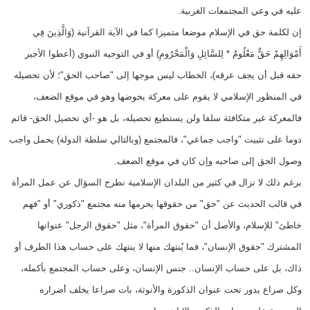
عليه في وعي المجتمعات الغربية.
إن لكلمة حق في الإسلام موضعا متميزا كما في الآية القرآنية (وَالَّذِينَ فِي
أَمْوَالِهِمْ حَقٌّ مَعْلُومٌ * لِلسَّائِلِ وَالْمَحْرُومِ) أو في التوجيه النبوي (أعطوا الأجير
حقه قبل أن يجف عرقه)، الخطاب ليس موجها إلى "صاحب الحق"؛ لأن تحصيله
في المنظور الإسلامي لا يقوم على معركة يخوضها وهو في موقع الضعف،
فالمعركة غير متكافئة سلفا ولن يستطيع تحصيله، بل هو -أي تحصيل الحق- قائم
دوما على تثبيت "واجب جماعي"، فالمجتمع (وبالتالي سلطة الدولة) يحمل واجب
وصول الحق إلى صاحبه وإن كان في موقع الضعف.
برغم ذلك لا نزال في كثير من البلدان الإسلامية نطرح السؤال عن عمل المرأة
في قالب الحديث عن "حق" من حقوقها يحرمها منه مجتمع "ذكوري" أو "فهم
خاطئ" للإسلام، والأصل أن "حقوق المرأة"، مثل "حقوق الرجل" عنوانها
المشترك "حقوق الإنسان"، فما يُنتهك منها لا ينتهك على حساب هذا الطرف أو
ذاك، بل على حساب الإنسان.. جنس الإنسان، وعلى حساب المجتمع بأكمله،
وكل صراع يدور تحت عنوان الذكورة والأنوثة، بات صراعا يخلف أضراره