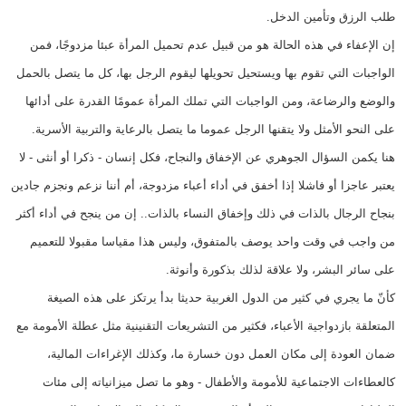
طلب الرزق وتأمين الدخل.
إن الإعفاء في هذه الحالة هو من قبيل عدم تحميل المرأة عبئا مزدوجًا، فمن
الواجبات التي تقوم بها ويستحيل تحويلها ليقوم الرجل بها، كل ما يتصل بالحمل
والوضع والرضاعة، ومن الواجبات التي تملك المرأة عمومًا القدرة على أدائها
على النحو الأمثل ولا يتقنها الرجل عموما ما يتصل بالرعاية والتربية الأسرية.
هنا يكمن السؤال الجوهري عن الإخفاق والنجاح، فكل إنسان - ذكرا أو أنثى - لا
يعتبر عاجزا أو فاشلا إذا أخفق في أداء أعباء مزدوجة، أم أننا نزعم ونجزم جادين
بنجاح الرجال بالذات في ذلك وإخفاق النساء بالذات.. إن من ينجح في أداء أكثر
من واجب في وقت واحد يوصف بالمتفوق، وليس هذا مقياسا مقبولا للتعميم
على سائر البشر، ولا علاقة لذلك بذكورة وأنوثة.
كأنّ ما يجري في كثير من الدول الغربية حديثا بدأ يرتكز على هذه الصيغة
المتعلقة بازدواجية الأعباء، فكثير من التشريعات التقنينية مثل عطلة الأمومة مع
ضمان العودة إلى مكان العمل دون خسارة ما، وكذلك الإغراءات المالية،
كالعطاءات الاجتماعية للأمومة والأطفال - وهو ما تصل ميزانياته إلى مئات