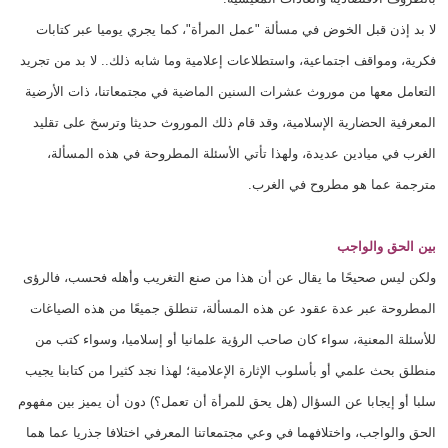
لا بد إذن قبل الخوض في مسألة "عمل المرأة"، كما يجري يوميا عبر كتابات
فكرية، ومواقف اجتماعية، واستطلاعات إعلامية وما شابه ذلك.. لا بد من تجريد
التعامل معها من موروث عشرات السنين الماضية في مجتمعاتنا، ذات الأرضية
المعرفية الحضارية الإسلامية، وقد قام ذلك الموروث حديثا وترسخ على تقليد
الغرب في ميادين عديدة، ولهذا تأتي الأسئلة المطروحة في هذه المسألة،
مترجمة عما هو مطروح في الغرب.
بين الحق والواجب
ولكن ليس صحيحًا ما يقال عن أن هذا من صنع التغريب وأهله فحسب، فالرؤى
المطروحة عبر عدة عقود عن هذه المسألة، تنطلق جميعًا من هذه الصياغات
للأسئلة المعنية، سواء كان صاحب الرؤية علمانيا أو إسلاميا، وسواء كتب من
منطلق بحث علمي أو بأسلوب الإثارة الإعلامية؛ لهذا نجد كثيرا من كتابنا يجيب
سلبا أو إيجابا عن السؤال (هل يحق للمرأة أن تعمل؟) دون أن يميز بين مفهوم
الحق والواجب، واختلافهما في وعي مجتمعاتنا المعرفي اختلافا جذريا عما هما