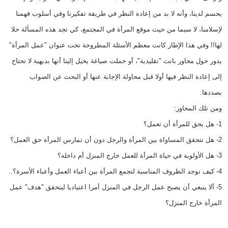
يحسم لدينا، وأنه لا بد من إعادة النظر في طريقة تفكيرنا وفي أسلوب فهمنا
لإسلامنا، لا سيما من حيث موقع المرأة في المجتمع، كي تجد هذه المسألة حلا
لها!! وفي هذا الإطار كانت معظم الأسئلة المطروحة تحت عنوان "عمل المرأة"
يدور حول محاور باتت "تقليدية"، أو حملت صياغة يخيل إلينا أنها بديهية لا تحتاج
إلى إعادة النظر فيها أولا قبل محاولة الإجابة عنها أو البحث عن الصواب
بصددها.
ومن تلك المحاور:
1- هل يحق للمرأة أن تعمل؟
2- هل تتحقق المساواة بين المرأة والرجل دون أن تمارس المرأة حق العمل؟
3- هل الأولوية في حياة المرأة للعمل خارج المنزل أم داخله؟
4- كيف نوجد الظروف المناسبة لتجمع المرأة بين أعباء العمل وأعباء الأسرة؟..
5- ألا ينبغي أن يصبح عمل الرجل في المنزل أمرا اعتياديا ليتحقق "هدف" عمل
المرأة خارج المنزل؟