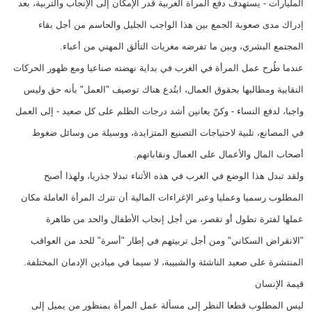
المليارات - يستهدف دفع المرأة الغربية قدر الإمكان إلى الإنجاب والتربية، بعد
إدراك مدى صعوبة الجمع بين هذا الواجب الجليل والحاسم من أجل بقاء
المجتمع البشري، وبين ما تفرضه مغريات التألق المهني من أعباء.
عندما طُرح عمل المرأة في الغرب في بداية نهضته صناعيا ومع ظهور الحركات
النقابية ومطالبها بحقوق العمال، ابتُدع هناك توصيف "العمل" بأنه حق وليس
واجبا، لدفع النساء - وكنّ يعانين أشد درجات الظلم على كل صعيد - إلى العمل
في المصانع، تلبية لاحتياجات التصنيع المتزايدة، ووسيلة من وسائل ضغوط
أصحاب المال والأعمال على العمال ونقاباتهم.
ولقد تبدل هذا الوضع في الغرب في هذه الأثناء تبدلا جذريا، ولهذا أصبح
المطلوب رسميا وعمليا وعبر الإغراءات المالية أن تترك المرأة العاملة مكان
عملها لفترة تطول أو تقصر، من أجل إنجاب الأطفال والحد من ظاهرة
"الانقراض السكاني" ومن أجل تربيتهم في إطار "أسرة" للحد من العواقب
المنتشرة على صعيد الناشئة والشبيبة، لا سيما في ميادين الإدمان المختلفة.
قيمة الإنسان
ليس المطلوب قطعا النظر إلى مسألة عمل المرأة بمنظور من يميل إلى