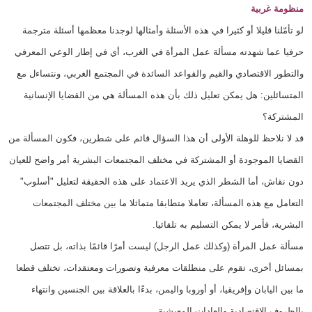
منظومة غربية
لو تأمّلنا قليلا أو كثيرا في هذه الأسئلة وأمثالها لوجدنا معظمها أسئلة مترجمة
حرفيا عما شهدته مسألة عمل المرأة في الغرب، أي في إطار الوعي المعرفي
والتطور الاقتصادي والقيم والقواعد السائدة في المجتمع الغربي، ونتساءل مع
المتسائلين: هل يمكن تعليل ذلك بأن هذه المسألة هي من القضايا الإنسانية
المشتركة؟
قد لا نلاحظ للوهلة الأولى أن هذا السؤال قائم على شطرين، فكون المسألة من
القضايا الموجودة أو المشتركة في مختلف المجتمعات البشرية أمر واضح للعيان
دون نقاش، أما الشطر الذي يريد الاعتماد على هذه الحقيقة لتعليل "أسلوب"
التعامل مع هذه المسألة، تعاملا متطابقا متماثلا ما بين مختلف المجتمعات
البشرية، فأمر لا يمكن التسليم به تلقائيا.
مسألة عمل المرأة (وكذلك عمل الرجل) ليست أمرًا قائمًا بذاته، بل تتصل
بمسائل أخرى، تقوم على منطلقات معرفية وتصورات ومعتقدات، تختلف قطعا
ما بين اليابان وإفريقيا، أو أوروبا واليمن، بدءًا بالعلاقة بين الجنسين وانتهاء
بالظروف الاقتصادية والعادات المعيشية.