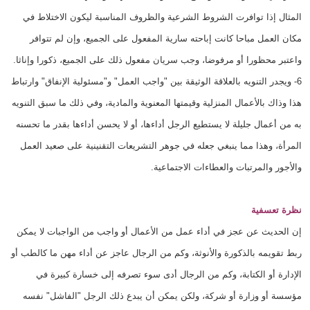
المثال إذا توافرت الشروط الشرعية والظروف المناسبة ليكون الاختلاط في
مكان العمل مباحا كانت إباحته سارية المفعول على الجميع، وإن لم تتوافر
واعتبر محظورا أو مرفوضا، وجب سريان مفعول ذلك على الجميع، ذكورا وإناثا.
6- ويجدر التنويه بالعلاقة الوثيقة بين "واجب العمل" و"مسئولية الإنفاق" وارتباط
هذا وذاك بالأعمال المنزلية وقيمتها المعنوية والمادية، وفي ذلك ما سبق التنويه
به من أعمال جليلة لا يستطيع الرجل أداءها، أو لا يحسن أداءها بقدر ما تحسنه
المرأة، وهذا مما ينبغي جعله في جوهر التشريعات التقنينية على صعيد العمل
والأجور والمرتبات والعطاءات الاجتماعية.
نظرة تعسفية
إن الحديث عن عجز في أداء عمل من الأعمال أو واجب من الواجبات لا يمكن
ربط تقويمه بالذكورة والأنوثة، وكم من الرجال عاجز عن أداء مهن ما كالطب أو
الإدارة أو الكتابة، وكم من الرجال أدى سوء تصرفه إلى خسارة كبيرة في
مؤسسة أو وزارة أو شركة، ولكن يمكن أن يبدع ذلك الرجل "الفاشل" نفسه