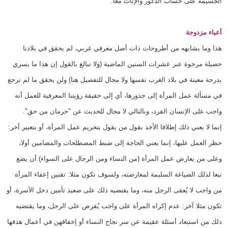
الجسيمة على حساب الذكور والإناث معا.
أعباء مزدوجة
هذا وما يشابهه من أطروحات ذات أصل معرفي غربي، لم يحقق في بلادنا
حصيلة مرجوة عبر عشرات السنين الماضية (ولا نبالغ بالقول إن هذا ما يسري
بدرجة معينة في بلاد الغرب نفسها ولا مجال للتفصيل هنا) ولن يحقق ما لم نرجع
في مسألة عمل المرأة إلى جذورها، أي إلى حقيقة رؤيتنا المعرفية للعمل أنه
واجب على الإنسان الفرد، وبالتالي لا مجال للحديث عن "حرمان من حق".
إنما لا يعني ذلك إطلاقا الأخذ بقول من يقول بتحريم عمل المرأة، أو بتعبير آخر:
حظر العمل عليها، إنما يعني الحاجة إلى ضبط المصطلحات والمضامين أولا،
وعلى من يعارض عمل المرأة (من النساء ومن الرجال على السواء) أن يضع
تبعا لذلك الصياغة السليمة لمعارضته، ولسوف تكون مثلا: تقنين إعفاء المرأة
من واجب لا يُعفى الرجل منه، وما يقتضيه ذلك على صعيد تأمين دخل الأسرة، أو
تكون مثلا آخر: عدم إكراه المرأة على واجب يُفرض على الرجل، وما يقتضيه
ذلك من استبعاد أسئلة عقيمة عن سر نجاح النساء أو إخفاقهن في أعمال هدفها