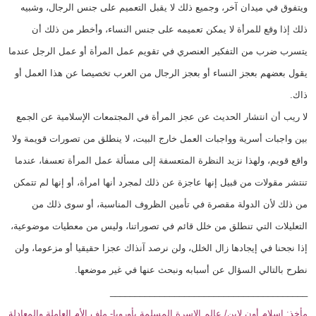
ويتفوق في ميدان آخر، وجميع ذلك لا يقبل التعميم على جنس الرجال، وشبيه
ذلك إذا وقع للمرأة لا يمكن تعميمه على جنس النساء، وأخطر من ذلك أن
يتسرب ضرب من التفكير العنصري في تقويم عمل المرأة أو عمل الرجل عندما
يقول بعضهم بعجز النساء أو بعجز الرجال من العرب تخصيصا عن هذا العمل أو
ذاك.
لا ريب أن انتشار الحديث عن عجز المرأة في المجتمعات الإسلامية عن الجمع
بين واجبات أسرية وواجبات العمل خارج البيت، لا ينطلق من تصورات قويمة ولا
واقع قويم، ولهذا نزيد النظرة المتعسفة إلى مسألة عمل المرأة تعسفا، عندما
تنتشر مقولات من قبيل إنها عاجزة عن ذلك لمجرد أنها امرأة، أو إنها لم تتمكن
من ذلك لأن الدولة مقصرة في تأمين الظروف المناسبة، أو سوى ذلك من
التعليلات التي تنطلق من خلل قائم في تصوراتنا، وليس من معطيات موضوعية،
إذا نجحنا في إيجادها زال الخلل، ولن نرصد آنذاك عجزا حقيقيا أو مزعوما، ولن
نطرح بالتالي السؤال عن أسبابه ونبحث عنها في غير موضعها.
________________________________________
مأخذ: اسلام أون لاين/ عالم الاسرة المسلمة بأوروبا- ملف الأم العاملة والمعادلة