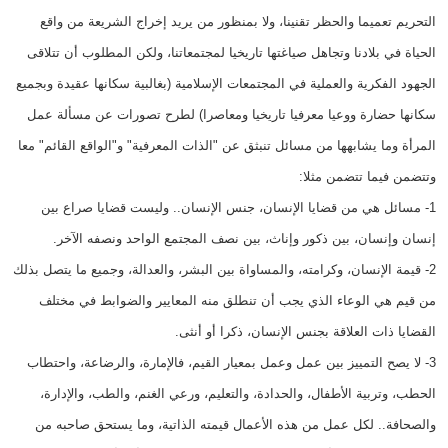
التحريم تعميما والحظر تقنينا، ولا بمنظور من يريد إخراج الشريعة من واقع
الحياة في بلادنا وتجاهل صياغتها تاريخيا لمجتمعاتنا، ولكن المطلوب أن تتلاقى
الجهود الفكرية والعملية في المجتمعات الإسلامية (بغالبية سكانها عقيدة وبجميع
سكانها حضارة ووعيا معرفيا تاريخيا ومعاصرا) لطرح تصورات عن مسألة عمل
المرأة وما يشابهها من مسائل تنبثق عن "الذات المعرفية" و"الواقع القائم" معا
وتتضمن فيما تتضمن مثلا:
1- مسائل هي من قضايا الإنسان، جنس الإنسان.. وليست قضايا صراع بين
إنسان وإنسان، بين ذكور وإناث، بين نصف المجتمع الواحد ونصفه الآخر.
2- قيمة الإنسان، وكرامته، والمساواة بين البشر، والعدالة، وجميع ما يتصل بذلك
من قيم هي الوعاء الذي يجب أن تنطلق منه المعايير والضوابط في مختلف
القضايا ذات العلاقة بجنس الإنسان، ذكرا أو أنثى.
3- لا يصح التمييز بين عمل وعمل بمعيار القيم، فالإمارة، والرضاعة، واحتطاب
الحطب، وتربية الأطفال، والحدادة، والتعليم، ورعي الغنم، والطب، والإدارة،
والصحافة.. لكل عمل من هذه الأعمال قيمته الذاتية، وما يستحق صاحبه من