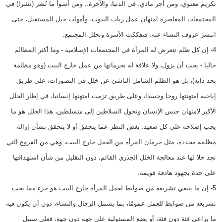
تكريم معنوي، ومن أجر مادي، في الدنيا، والآخرة.. ومن أسوأ ما نُشر (نشرا) في
المجتمعات المعاصرة امتهان عمل ربات البيوت، وأمهات جيل المستقبل، حتى
انتشر عزوف النساء عنه، فتفككت الأسرة وتحلل المجتمع.
4- إن كل ظلم تتعرض له المرأة في المجتمعات الإسلامية - وما أكثر المظالم
حاليا - يجب أن يزول، ولا علاقة له بحرمانها من عمل خارج البيت (وهو مظلمة
بحد ذاته)، بل هو الظلم الشامل الناشئ عن خلل في التصورات، على طريق
إباحية امتهنتها روحا وجسدا، وعلى طريق تزمت امتهنها إنسانيا، في إطار الخلل
الأكبر لامتهان جنس الإنسان وتحول السلاطين إلى متسلطين، هذا الخلل هو ما
يجب إصلاحه على كل صعيد، بغض النظر عما يتحقق أو لا يتحقق بشأن إزالة
مظلمة محددة، مثل حرمان المرأة من العمل خارج البيت، وهي من الفروع التي
تجد حلا لها عند معالجة الخلل الجذري القائم، دون التقليل من شأن استهدافها
على حدة بجهود هادفة قويمة.
5- إن ما ينبغي تشريعه من ضوابط لعمل المرأة خارج البيت هو جزء مما يجب
تشريعه من ضوابط للعمل عمومًا، بما يشمل الرجال والنساء، دون أن يكون فيه
ما يراعي فئة دون فئة، أو يضع المسئولية على جهة دون جهة، فعلى سبيل