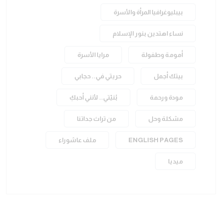
بيبليوغرافيا المرأة والأسرة
نساء اهتدين بنور الإسلام
أمومة وطفولة
مرايا الأسرة
بيتك أجمل
حريتي في.. حجابي
مودة ورحمة
بُنيّتي.. لأنني أحبكِ
مشكلة وحل
من تراث جداتنا
ENGLISH PAGES
ملف عاشوراء
ميديا