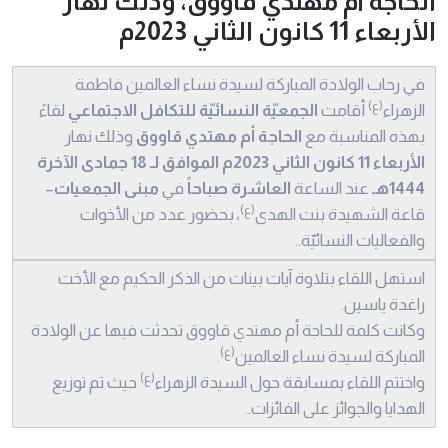
الحاجة أم مهتدي قاووق، وذلك نهار
الأربعاء 11 كانون الثاني 2023م
في رحاب الولادة المباركة لسيدة نساء العالمين فاطمة
(ع)
الزهراء
أقامت
الجمعيّة النسائيّة للتكافل الاجتماعي
لقاءً
بهذه المناسبة مع
الحاجة أم مهتدي قاووق
وذلك نهار
الأربعاء 11 كانون الثاني 2023م الموافق لـ 18 جمادى الآخرة
1444هـ
عند الساعة
العاشرة صباحاً
في
مبنى الجمعيات
–
(ع)
قاعة الشهيدة بنت الهدى
،
بحضور عدد من الأخوات
والفعاليات النسائيّة..
استهل اللقاء بتلاوة آيات بينات من الذكر الحكيم مع الأخت
راغدة ياسين.
وكانت كلمة للحاجة أم مهتدي قاووق تحدثت فيها عن الولادة
(ع)
المباركة لسيدة نساء العالمين
.
(ع)
واختتم اللقاء بمسابقة حول السيدة الزهراء
حيث تم توزيع
الهدايا والجوائز على الفائزات..