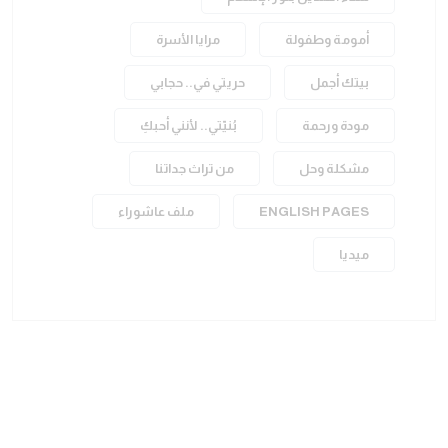
أمومة وطفولة
مرايا الأسرة
بيتك أجمل
حريتي في.. حجابي
مودة ورحمة
بُنيّتي.. لأنني أحبكِ
مشكلة وحل
من تراث جداتنا
ENGLISH PAGES
ملف عاشوراء
ميديا