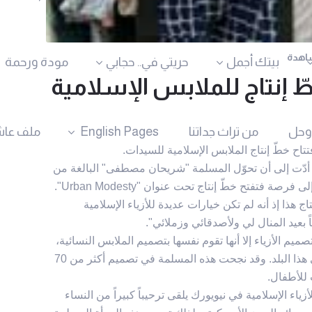
بيتك أجمل
حريتي في.. حجابي
مودة ورحمة
 إنتاج للملابس الإسلامیة
وحل
من تراث جداتنا
English Pages
ملف عاش
تاح خطّ إنتاج الملابس الإسلامیة للسيدات.
ك أدّت إلی أن تحوّل المسلمة "شریحان مصطفی" البالغة من
ذا إذ أنه لم تکن خیارات عدیدة للأزياء الإسلامیة
 بعید المنال لي ولأصدقائي وزملائي".
الأزیاء إلا أنها تقوم نفسها بتصمیم الملابس النسائیة،
وترسل أنماط الملابس إلی الصین لکي یتم إنتاجها في هذا البلد. وقد نجحت هذه المسلمة في تصمیم أکثر من 70
 للأطفال.
اء الإسلامیة في نیویورك یلقی ترحیباً کبیراً من النساء