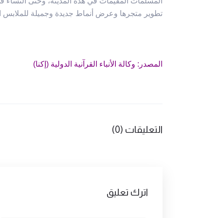
المسلمات المقیمات في هذه المدینة، وحتی النساء في
تطویر متجرها وعرض أنماط جدیدة وجمیلة للملابس ال
المصدر: وکالة الأنباء القرآنیة الدولیة (إکنا)
التعليقات (0)
اترك تعليق