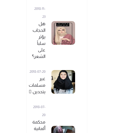
2018-11-
23
هل
الحجاب
يؤثر
سلباً
على
الشعر؟ً
2018-07-20
غير
مسلمات
يتحدين ً
2018-07-
20
محكمة
ألمانية