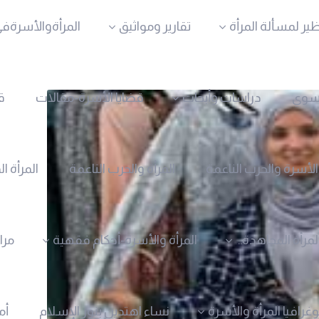
ظير لمسألة المرأة
تقارير ومواثيق
المرأةوالأسرةفي
نسوي
دراسات وأبحاث
قضايا الأسرة-مقالات
ق
الأسرة والحرب الناعمة
المرأة والحرب الناعمة
المرأة ا
لمرأة المجاهدة..
المرأة والأسرة-أحكام فقهية
مرا
وغرافيا المرأة والأسرة
نساء اهتدين بنور الإسلام
أم