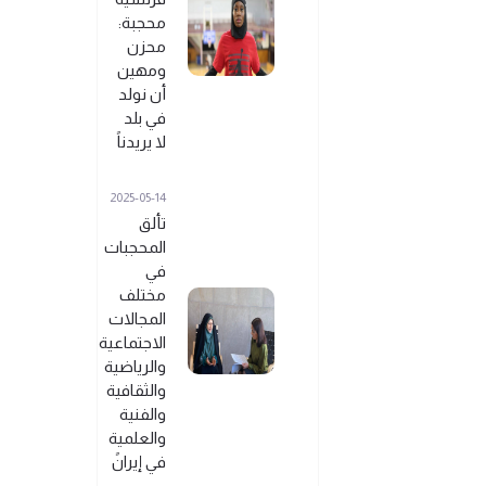
محجبة:
محزن
ومهين
أن نولد
في بلد
لا يريدناً
2025-05-14
تألق
المحجبات
في
مختلف
المجالات
الاجتماعية
والرياضية
والثقافية
والفنية
والعلمية
في إيرانً