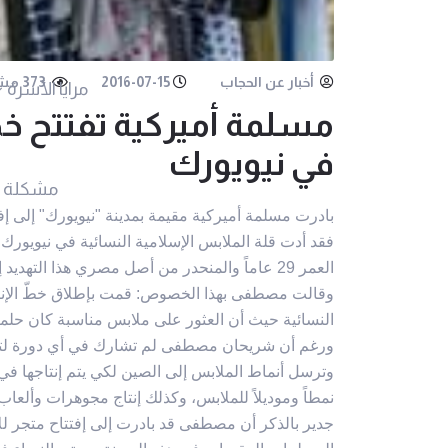
أخبار عن الحجاب
2016-07-15
373 مشاهدة
مرايا الأسرة
مسلمة أمیرکیة تفتتح خطّ
في نیویورك
مشكلة 
بادرت مسلمة أمیرکیة مقیمة بمدینة "نیویورك" إلی إفت
فقد أدت قلة الملابس الإسلامیة النسائیة في نیویور
العمر 29 عاماً والمنحدر من أصل مصري هذا التهدید إلی فرصة فتفتح خطّ إنتاج تحت عنوان "Urban Modesty".
وقالت مصطفی بهذا الخصوص: قمت بإطلاق خطّ الإنتاج ه
النسائیة حیث أن العثور علی ملابس مناسبة کان حلماً
ورغم أن شریحان مصطفی لم تشارك في أي دورة لتصمیم 
نمطاً ومودیلاً للملابس، وکذلك إنتاج مجوهرات وألعاب
جدير بالذكر أن مصطفی قد بادرت إلی إفتتاح متجر للأزي