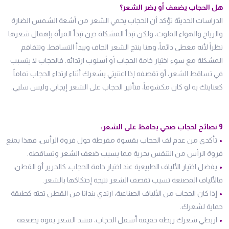
هل الحجاب يضعف أو يضر الشعر؟
الدراسات الحديثة تؤكد أن الحجاب يحمي الشعر من أشعة الشمس الضارة
والرياح والهواء الملوث، ولكن تبدأ المشكلة حين تبدأ المرأة بإهمال شعرها
نظراً لأنه مغطى دائماً، وهنا ينتج الشعر الجاف ويبدأ التساقط. وتتفاقم
المشكلة مع سوء اختيار خامة الحجاب أو أسلوب ارتدائه. فالحجاب لا يتسبب
في تساقط الشعر، أو تقصفه إذا اعتنيتي بشعرك أثناء ارتداء الحجاب تماماً
كعنايتك به لو كان مكشوفاً، فتأثير الحجاب على الشعر إيجابي وليس سلبي.
9 نصائح لحجاب صحي يحافظ على الشعر:
•
تأكدي من عدم لف الحجاب بقسوة مفرطة حول فروة الرأس، فهذا يمنع
فروة الرأس من التنفس بحرية مما يسبب ضعف الشعر وتساقطه.
•
يفضل اختيار الألياف الطبيعية عند اختيار خامة الحجاب، كالحرير أو القطن،
فالألياف المصنعة تسبب تقصف الشعر نتيجة إحتكاكها بالشعر.
•
إذا كان الحجاب من الألياف الصناعية، ارتدي بندانا من القطن تحته كطبقة
حماية لشعرك.
•
اربطي شعرك ربطة خفيفة أسفل الحجاب، فشد الشعر بقوة يضعفه