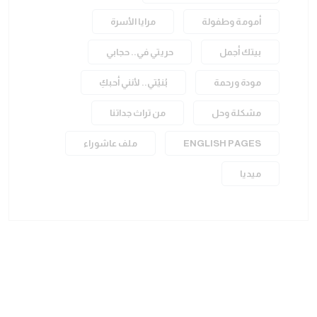
أمومة وطفولة
مرايا الأسرة
بيتك أجمل
حريتي في.. حجابي
مودة ورحمة
بُنيّتي.. لأنني أحبكِ
مشكلة وحل
من تراث جداتنا
ENGLISH PAGES
ملف عاشوراء
ميديا