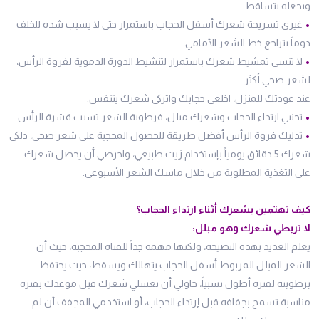
ويجعله يتساقط.
•
غيري تسريحة شعرك أسفل الحجاب باستمرار حتى لا يسبب شده للخلف
دوماَ بتراجع خط الشعر الأمامي.
•
لا تنسي تمشيط شعرك باستمرار لتنشيط الدورة الدموية لفروة الرأس،
لشعر صحي أكثر
عند عودتك للمنزل، اخلعي حجابك واتركي شعرك يتنفس.
•
تجنبي ارتداء الحجاب وشعرك مبلل، فرطوبة الشعر تسبب قشرة الرأس.
•
تدليك فروة الرأس أفضل طريقة للحصول المحجبة على شعر صحي، دلكي
شعرك 5 دقائق يومياً بإستخدام زيت طبيعي، واحرصي أن يحصل شعرك
على التغذية المطلوبة من خلال ماسك الشعر الأسبوعي.
كيف تهتمين بشعرك أثناء ارتداء الحجاب؟
لا تربطي شعرك وهو مبلل:
يعلم العديد بهذه النصيحة، ولكنها مهمة جداً للفتاة المحجبة، حيث أن
الشعر المبلل المربوط أسفل الحجاب يتهالك ويسقط، حيث يحتفظ
برطوبته لفترة أطول نسبياً، حاولي أن تغسلي شعرك قبل موعدك بفترة
مناسبة تسمح بجفافه قبل إرتداء الحجاب، أو استخدمي المجفف أن لم