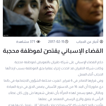
أخبار عن الحجاب
2017-02-15
371 مشاهدة
القضاء الإسباني يقتصّ لموظفة محجبة
حكم القضاء الإسباني على شركة طيران بالتعويض لموظفة محجبة.
وكانت شركة الطيران قد اتخذت إجراء عقابيا بحق الموظفة بسبب ارتدائها
الحجاب أثناء العمل.
وفي قرارها الصادر في 6 فبراير، اعتبرت محكمة الشؤون الاجتماعية في بالما
دي مايوركا أن البند 16 من الدستور الأسباني يضمن الحق في حرية العبادة
وبالتالي فهو يسمح لهذه المرأة بأن تغطي شعرها حتى وإن كان غطاء
الرأس لا يتفق والزي الرسمي المعتمد في عملها.
وأمرت المحكمة شركة “اكسيونا لخدمات المطار” التي تعمل لديها هذه