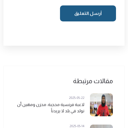
أرسل التعليق
مقالات مرتبطة
2025-05-22
لاعبة فرنسية محجبة: محزن ومهين أن
نولد في بلد لا يريدناً
2025-05-14