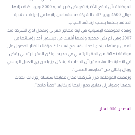
الموظفة بأن تدفع للأخيرة تعويض ضرر قدره 8000 يورو، يضاف إليها
حوالي 4500 يورو كانت الشركة حسمتها من راتبها في إجراءات عقابية
اتخذتها بحقها بسبب ارتدائها الحجاب.
وهذه الموظفة الإسبانية هي ابنة مهاجر مغربي وتعمل لدى الشركة منذ
2007 وهي لم تكن محجبة ولكنها أبلغت في ديسمبر أحد رؤسائها في
العمل برغبتها بارتداء الحجاب فسمح لها بذلك مؤقتا بانتظار الحصول على
موافقة نهائية من المقر الرئيسي في مدريد، ولكن المقر الرئيسي رفض
في النهاية طلبها، معتبرا أن الحجاب لا يشكل جزءا من زي العمل الرسمي
وينال بالتالي من “طابعها المهني”.
ورفضت الموظفة قرار شركتها فكان عقابها سلسلة إجراءات اتخذت
بحقها وصولا إلى تعليق دفع راتبها لارتكابها “خطأ فادحا”.
المصدر: قناة المنار.