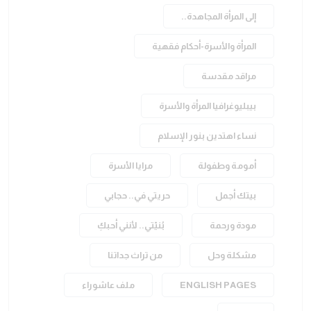
إلى المرأة المجاهدة..
المرأة والأسرة-أحكام فقهية
مراقد مقدسة
بيبليوغرافيا المرأة والأسرة
نساء اهتدين بنور الإسلام
أمومة وطفولة
مرايا الأسرة
بيتك أجمل
حريتي في.. حجابي
مودة ورحمة
بُنيّتي.. لأنني أحبكِ
مشكلة وحل
من تراث جداتنا
ENGLISH PAGES
ملف عاشوراء