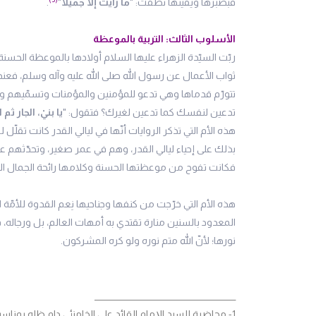
فبصبرها ويقينها نطقت: "
ما رأيتُ إلّا جميلاً
"
.
الأسلوب الثالث: التربية بالموعظة
ربّت السيّدة الزهراء عليها السلام أولادها بالموعظة الحسنة
ثواب الأعمال عن رسول الله صلى الله عليه وآله وسلم، فعندم
تتورّم قدماها وهي تدعو للمؤمنين والمؤمنات وتسمّيهم وتكثر 
تدعين لنفسك كما تدعين لغيرك؟ فتقول: "
يا بنيْ، الجار ثم ا
هذه الأم التي تذكر الروايات أنّها في ليالي القدر كانت تقلّ
بذلك على إحياء ليالي القدر، وهم في عمر صغير، وتحدّثهم عن
فكانت تفوح من موعظتها الحسنة وكلامها رائحة الجمال العب
هذه الأم التي خرّجت من كنفها وجناحيها نِعم القدوة للأمّ
المعدود بالسنين منارة تقتدي به أمهات العالم، بل ورجاله
نورها؛ لأنّ الله متم نوره ولو كره المشركون.
________________________________________
1- محاضرة للسيد الإمام القائد علي الخامنئي دام ظله بمناسبة ولادة السيدة الزهراء عليها السلام في 20-3-2017.