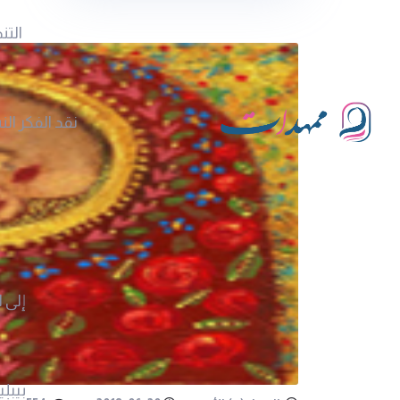
التن
نقد الفكر ال
إلى ا
بيبلي