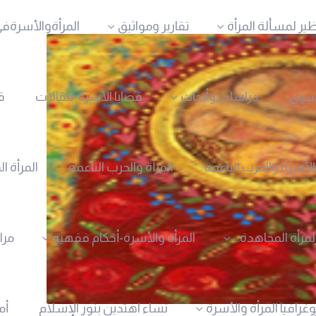
ظير لمسألة المرأة
تقارير ومواثيق
المرأةوالأسرةفي
نسوي
دراسات وأبحاث
قضايا الأسرة-مقالات
ق
الأسرة والحرب الناعمة
المرأة والحرب الناعمة
المرأة ا
لمرأة المجاهدة..
المرأة والأسرة-أحكام فقهية
مرا
وغرافيا المرأة والأسرة
نساء اهتدين بنور الإسلام
أم