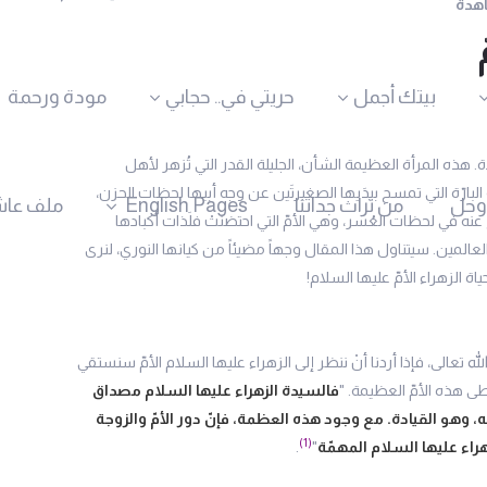
بيتك أجمل
حريتي في.. حجابي
مودة ورحمة
. هذه المرأة العظيمة الشأن، الجليلة القدر التي تُزهر لأهل
بارّة التي تمسح بيدَيها الصغيرتَين عن وجه أبيها لحظات الحزن،
وحل
من تراث جداتنا
English Pages
ملف عاش
نه في لحظات العُسر، وهي الأمّ التي احتضنتْ فلَذات أكبادها
لعالمين. سيتناول هذا المقال وجهاً مضيئاً من كيانها النوري، لنرى
 الزهراء الأمّ عليها السلام!
ه تعالى، فإذا أردنا أنْ ننظر إلى الزهراء عليها السلام الأمّ سنستقي
خطى هذه الأمّ العظيمة. "
فالسيدة الزهراء عليها السلام مصداق
 وهو القيادة. مع وجود هذه العظمة، فإنّ دور الأمّ والزوجة
(1)
هراء عليها السلام المهمّة
"
.