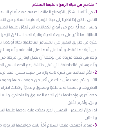
* ملامح في حياة الزهراء عليها السلام
1-
في أيّامنا، تشكّل الأوضاع الماليّة الصعبة عقبة أمام السعا
الناس-، لكن إذا نظرنا إلى حياة الزهراء عليها السلام من الناحي
وليس فيه أيّ نوع من أنواع الكماليّات التي يُعوِّل عليها ال
الماليّة لها تأثير على طبيعة الحياة وتلبية الحاجات، لكنّ الزهر
عثرة في طريق التعبير عن المشاعر العاطفيّة تجاه أولادنا، بل أ
على أولادها فقط، وإنّما على أبيها صلى الله عليه وآله وسلم
وكم هي صفة فريدة من نوعها أن تصل ابنة إلى مرحلة من المر
وآله وسلم، فالعاطفة التي تبقى جيّاشة رغم الصعاب هي المشا
2-
الأمّ الصالحة هي ثمرة لابنة بارّة في منبت حسن، فقد ترعر
الأب والأم، وقد تمثّل ذلك في أكثر من موقف، منها وقوف 
الظروف، ودعمها له عاطفيّاً ومعنويّاً وماديّاً، وكذلك احتر
جهة أخرى، وإمدادها بكلّ الدعم المعنويّ والعاطفيّ، والتعام
وجلّ، وأكرم الخَلق.
لذا، فإنّ الاستقرار النفسي الذي تغذّت عليه روحها عليها ال
والحنان.
3-
عندما أصبحت عليها السلام أمّاً، باتت مواقفها التربويّة 