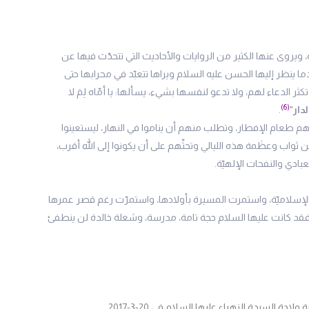
، ويروى عنها الكثير من الروايات والأحاديث التي تتحدّث فيها عن
ا ينظر إليها الحسن عليه السلام ويراها تتعبّد في محرابها حتى
الدعاء لهم، ولا تدعو لنفسها بشيء، يسألها: يا أمّاه لِمَ لا
(6)
لدار
"
.
ل لهم طعام الإفطار، وتطلب منهم أن يناموا في النهار، ليستعينوا
 ثواب وعظَمة هذه الليالي وتحثّهم على أن يكونوا إلى الله أقرب،
ادي والنفحات الإلهيّة.
ة الإسلاميّة، واستمرت المسيرة بأولادها، واستمرّت رغم قصر عمرها
، فقد كانت عليها السلام حجة تامة، مدرسة، وشعلة خالدة لن ينطفئ