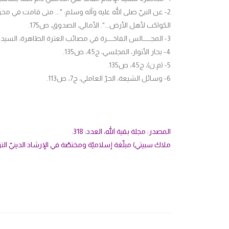
2- عن النبيّ صلى الله عليه وآله وسلم: "... متى قامت في محر
الكواكب لأهل الأرض...". الأمالي، الصدوق، ص175.
3- المجـــــالس الفاخــــرة في مصائب العترة الطاهرة، السيد شرف الدين، ص95.
4- بحار الأنوار، المجلسي، ج45، ص135.
5- (م.ن)، ج45، ص135.
6- وسائل الشيعة، الحرّ العاملي، ج7، ص113.
المصدر: مجلة بقية الله، العدد: 318.
ملاك سبيتي) مبلّغة إسلاميّة ومختصّة في الإرشاد الدينيّ التر