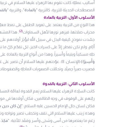
أساليب عمليّة كانت تقوم بها الزهراء عليها السلام في ترب
المصطلحات الحديثة للتربية، كالتربية "
بالعادة
"، والتربية "
بالق
الأسلوب الأول: التربية بالعادة
هذا النوع من التربية يعتمد على تعويد الطفل على نمط معيّ
(2)
محراب صلاتها، فيزهر نورها لأهل السماوات
. هذا المشهد
جسّدت نموذج كيفية البذل في سبيل الله ليؤْثِرَ أولادهم 
أيّام، ولم تكن تفطر إلّا على كسرات الخبز، لكي تقدّم كلّ
حبّه مسكيناً ويتيماً وأسيراً، وهذا من أنواع التربية بالعادة ع
وَأَسِيرًا﴾
(الإنسان: 8). عوّدتهم عليها السلام أن تص
فصبرت صبراً جميلاً، وتحمّلت الصعوبات الماديّة والضغوطات الن
الأسلوب الثاني: التربية بالقدوة
كانت السيّدة الزهراء عليها السلام نِعم القدوة لعامّة المس
ربّتهم على الوقوف في وجه الظالمين، فكان أولادها في موا
فكان لسان حال الإمام الحسين عليه السلام: "
إنْ كان دين 
وهذه زينب عليها السلام التي تقف وتخطب تصبر وتواجه وتفض
رغم ما يعتصرها من أسى وشجى وأسر وفقْد للأحبة: "
فكِدْ
(5)