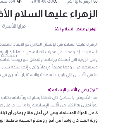
الزهراء(ع) الأم
2018-06-20
554 مشاهدة
الزهراء عليها السلام الأمّ
مرايا الأسرة
الزهراء عليها السلام الأمّ
الزهراء عليها السلام هي الإنسان الكامل ذو الأبعاد المتعددة
السماوات إذا وقفت في محراب الصلاة، هي ذاتها تلك الابنة ال
مشكلة 
وهي الزوجة التي تُمسك جراحاتها وتنطلق نحو زوجها لتدافع ع
وسقتْهم من روحها عطفاً، وإيماناً وتُقى؛ إنّها سيّدة نساء ا
ما هي الأُسس التي بلورت السعادة والاستقرار الأسري في حياة
* نورٌ يُضيء الأُسر الإسلاميّة
هذا الأنموذج الإسلاميّ كان ناطقاً بسلوكه وبأخلاقه بكتاب الل
نوراً يُضيء به الكثير من الأُسر الإسلاميّة إذا ما سارت على 
كامل للمرأة المسلمة، وهي في أعلى مقام يمكن أن تبلغه،
وربّة البيت كان واحداً من أدوار ومهامّ السيدة فاطمة الز