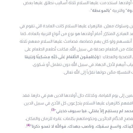
ية أولادها. استخدمت عليها السلام ثلاثة أساليب نطلق عليها بعض
دوة
" والتربية "
بالموعظة
":
ن وسلوك معيّن. فالزهراء عليها السلام كانت العابدة التي تقوم في
 العبادي المتكرّر أمام أولادها هو نوع من أنواع التربية بالعادة، كما
على أنفسهم ولو كان بهم خصاصة، فصامتْ عليها السلام معهم ثلاثة
 ما تملك من الطعام صدقة في سبيل الله، فكانت تُطعم الطعام على
لى التضحية والعطاء؛ ﴿
وَيُطْعِمُونَ الطَّعَامَ عَلَى حُبِّهِ مِسْكِينًا وَيَتِيمًا
بر على غياب أبيهم لأجل الجهاد في سبيل الله دون تململ أو شكوى،
فسيّة ممّن حولها تقرّباً إلى الله تعالى.
لمين إلى يوم القيامة، وكذلك حال أولادها الذين هم في دارها، فقد
قفهم كالزهراء عليها السلام يتجرّعون كل الأذى في سبيل الدين.
(3)
محمد لم يستقِم إلّا بقتلي، فيا سيوف خذيني
"
.
ح الحكّام الجائرين وحكوماتهم بكلمات عابرة للزمان والمكان،
(4)
 كَيدَك، واسعَ سعْيك، وناصب جهدك، فوالله لا تمحو ذكرنا
"
،