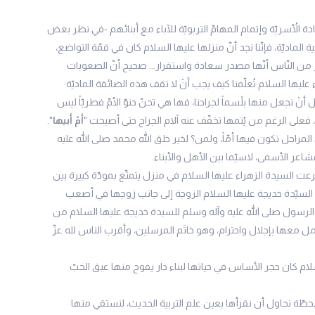
دة الأُسريّة وإتمام المهامّ التربويّة للآباء مع أبنائهم -في نظر بعض
ة الماديّة، فإنّنا نجد أنّ منزلها عليها السلام كان في قمّة التواضع،
كثير من النّاس أنّها مصدر سعادة واستقرار... صحيح أنّ الصعوبات
اء عليها السلام تُعلّمنا كيف يجب أنْ لا تقف هذه الضائقة الماديّة
نْ نجعل منها بلْسماً لجراحنا، فها هي تحنّ حنوّ الأمّ فطريّاً ليس
، فعلى الرغم من يُتمها تخفّف عنه آلام الجراح حتى أصبحت "
أمّ أبيها
".
احل تكون فيها أمّاً، ولمن؟ لخير خلق الله محمد صلى الله عليه
عر الأسمى، لاسيّما بين الأهل والأبناء.
عت السيدة الزهراء عليها السلام في منزل يتمتّع بمودّة كبيرة بين
السيّدة خديجة عليها السلام الزوجة إلى جانب زوجها في أصعب
ام الرسول صلى الله عليه وآله وسلم للسيدة خديجة عليها السلام من
ل معها بإجلال واحترام، وهو خاتَم المرسلين، وأقرب الناس لله عزّ
سلام كان حجر الأساس في حياتها لبناء دار يفوح منها عبق الحبّ
محطّة نحاول أن نقرأها بعين علم التربية الحديث، لنستقي منها