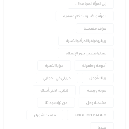
إلى المرأة المجاهدة..
المرأة والأسرة-أحكام فقهية
مراقد مقدسة
بيبليوغرافيا المرأة والأسرة
نساء اهتدين بنور الإسلام
أمومة وطفولة
مرايا الأسرة
بيتك أجمل
حريتي في.. حجابي
مودة ورحمة
بُنيّتي.. لأنني أحبكِ
مشكلة وحل
من تراث جداتنا
ENGLISH PAGES
ملف عاشوراء
ميديا