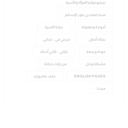
بيبليوغرافيا المرأة والأسرة
نساء اهتدين بنور الإسلام
أمومة وطفولة
مرايا الأسرة
بيتك أجمل
حريتي في.. حجابي
مودة ورحمة
بُنيّتي.. لأنني أحبكِ
مشكلة وحل
من تراث جداتنا
ENGLISH PAGES
ملف عاشوراء
ميديا