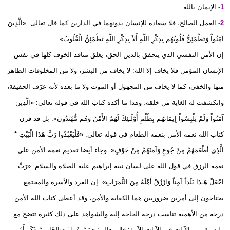
1-
الإيمان بالله
2-
العمل الصالح، فلا سعادة للإنسان بدونهما في الدارين كما قال تعالى: «الَّذِينَ
آمَنُواْ وَتَطْمَئِنُّ قُلُوبُهُم بِذِكْرِ اللَّهِ أَلاَ بِذِكْرِ اللَّهِ تَطْمَئِنُّ الْقُلُوبُ».
إن الأمن النفسي الذي يتحقق بالدين الحق، يغلق منافذ الخوف كلها في نفس
الإنسان المؤمن فلا يخاف إلا الله: لا يخاف من البشر، ولا من المخلوقات الظاهر
منها والخفي، كما لا يخاف من المجهول أو الموت ولا ما بعده لأنه عرّف الحقيقة،
وانكشفت له الغاية من خلقه، وهذا ما أكده كتاب الله في قوله تعالى: «الَّذِينَ
آمَنُواْ وَلَمْ يَلْبِسُواْ إِيمَانَهُم بِظُلْمٍ أُوْلَـئِكَ لَهُمُ الأَمْنُ وَهُم مُّهْتَدُونَ». بل قد قرن
كتاب الله نعمة الأمن بنعمة الطعام في قوله تعالى: «فَلْيَعْبُدُوا رَبَّ هَذَا الْبَيْتِ *
الَّذِي أَطْعَمَهُمْ مِنْ جُوعٍ وَآمَنَهُمْ مِنْ خَوْفٍ«. وجاء أيضا تقديم نعمة الأمن على
نعمة الرزق في قول الله على لسان نبيه إبراهيم عليه الصلاة والسلام: «رَبِّ
اجْعَلْ هَـَذَا بَلَداً آمِناً وَارْزُقْ أَهْلَهُ مِنَ الثَّمَرَاتِ». إن الفرد والأسرة والمجتمع
يحتاجون إلى أمرين ضروريين هما الكفاية والأمن، وقد أعطى كتاب الله الأمن
درجة من الأهمية تناسب درجة الحاجة إليه والشواهد على ذلك كثيرة تتضح مع
ما سبق من الآيات في الآيات الآتية: قال تعالى: «مَنْ عَمِلَ صَالِحًا مِنْ ذَكَر أَوْ