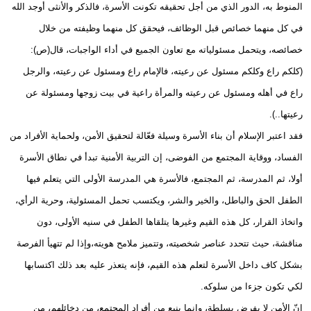
المنوط به، الدور الذي من أجل تحقيقه تكونت الأسرة، فالذكر والأنثى أوجد الله
في كل منهما خصائص قبل الوظائف، فيحقق كل منهما وظيفته من خلال
خصائصه، ويتحمل مسئولياته مع تعاون الجميع في أداء الواجبات، قال(ص):
(كلكم راع وكلكم مسئول عن رعيته، فالإمام راع ومسئول عن رعيته، والرجل
راع في أهله ومسئول عن رعيته والمرأة راعية في بيت زوجها ومسئولة عن
رعيتها..).
فقد اعتبر الإسلام أن بناء الأسرة وسيلة فعّالة لتحقيق الأمن، ولحماية الأفراد من
الفساد، ووقاية المجتمع من الفوضى، إن التربية الأمنية تبدأ في نطاق الأسرة
أولا، ثم المدرسة، ثم المجتمع، فالأسرة هي المدرسة الأولى التي يتعلم فيها
الطفل الحق والباطل، والخير والشر، ويكتسب تحمل المسئولية، وحرية الرأي،
واتخاذ القرار، كل هذه القيم وغيرها يتلقاها الطفل في سنيه الأولى، دون
مناقشة، حيث تتحدد عناصر شخصيته، وتتميز ملامح هويته،وإذا لم تتهيأ الفرصة
بشكل كاف داخل الأسرة لتعلم هذه القيم، فإنه يتعذر عليه بعد ذلك اكتسابها
لكي تكون جزءا من سلوكه.
إنّ الأمن لا يفرض بسلطة، وإنما ينبع من أفراد المجتمع، من دخائلهم، من