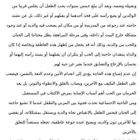
وتقبيله وضمه، وبعد أن يبلغ خمس سنوات يحب الطفل أن يجلس قريبا من
الوالدين أو يضع رأسه على فخذ أحدهما أو يقبلهم أو غير ذلك، بل عن تشتد
حاجته عند رجوعه من المدرسة أو من مكان لم يصحب فيه والديه أو عند وجود
مشكلة خارج البيت أو داخله، وفي مرحلة المراهقة يظل محتاجا إلى الحنان
والحب من والديه، وذلك أنه قد يخجل من إظهار هذه العاطفة وبخاصة إذا كان
والداه ينتقدان حاجته إلى الحب أو ينكران أن يقبلهما أو يسند رأسه إليهما أو
يحسان بالإزعاج والتضايق عندما يعبر عن حبه لهم.
إن عدم إشباع هذه الحاجة يؤدي إلى انعدام الأمن وعدم الثقة بالنفس، فيصعب
على الطفل التكيف مع الآخرين، ويصاب بالقلق والانطواء والتوتر، بل يعد
الحرمان من الحب أهم أسباب الإصابة بمرض الاكتئاب في المستقبل.
ومن الناحية الاجتماعية تحدث فجوة بين المربي والطفل عندما لا تشبع حاجته
إلى الحنان فيحس الطفل بالانقباض تجاه والديه ويستقل بمشكلاته، أو يفضي
بها للآخرين دون والديه، ويصبح عنده جوعة عاطفية، تجعله مستعداْ للتعلق
بالآخرين