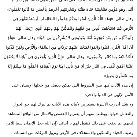
أُنْثَى وَهُوَ مُؤْمِن فَلَنُحْيِيَنَّهُ حَيَاة طَيِّبَة وَلَنَجْزِيَنَّهُم أَجْرهمْ بِأَحْسَن مَا كَانُوا يَعْمَلُونَ»
وقال تعالى: «وَعَدَ اللَّهُ الَّذِينَ آمَنُوا مِنكُمْ وَعَمِلُوا الصَّالِحَاتِ لَيَسْتَخْلِفَنَّهُم فِي
الأَرْضِ كَمَا اسْتَخْلَفَ الَّذِينَ مِن قَبْلِهِمْ وَلَيُمَكِّنَنَّ لَهُمْ دِينَهُمُ الَّذِي ارْتَضَى لَهُمْ
وَلَيُبَدِّلَنَّهُم مِّن بَعْدِ خَوْفِهِمْ أَمْنًا يَعْبُدُونَنِي لا يُشْرِكُونَ بِي شَيْئًا» وقال تعالى: «وَلَوْ
أَنَّ أَهْلَ الْقُرَى آمَنُوا وَاتَّقَوْا لَفَتَحْنَا عَلَيْهِمْ بَرَكَاتٍ مِنَ السَّمَاءِ وَالأَرْضِ وَلَكِنْ كَذَّبُوا
فَأَخَذْنَاهُمْ بِمَا كَانُوا يَكْسِبُونَ»، وقال تعالى: «إِنَّ الَّذِينَ يُلْحِدُونَ فِي آيَاتِنَا لَا يَخْفَوْنَ
عَلَيْنَا أَفَمَنْ يُلْقَى فِي النَّارِ خَيْرٌ أَمْ مَنْ يَأْتِي آمِنًا يَوْمَ الْقِيَامَةِ اعْمَلُوا مَا شِئْتُمْ إِنَّهُ
بِمَا تَعْمَلُونَ بَصِيرٌ».
إن هذه الآيات كلها تبين الشروط التي يمكن يحصل من خلالها الإنسان على
الأمن الإلهي في الدنيا والآخرة.
ولا شك أن رب الأسرة يستعرض لأبنائه هذه الآيات ثم يترك لهم جو الحوار
والنقاش حولها، ويطلب منهم أن يضربوا القصص والأمثال من الواقع المشاهد
لديهم. ثم يعقب على ذلك فيقول لهم يا أبنائي (إن الله جعل الإيمان سببا للأمن
وطيب الحياة والتمكين والاستخلاف في الأرض ونزول البركات من السماء،