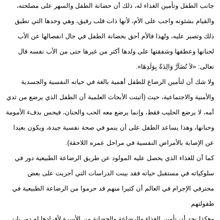
جانب الطفل وتأمين الغذاء له، ذلك أن حضانة الطفل والسهر على مصلحته،
والقيام بشئونه واجب على الأم، لأنها ذات قلب رقيق، وهي وحدها التي تطيق
ذلك وتصبر عليه، ولهذا فالأم أحق بحضانة الطفل في حال انفصالها عن الأب
لحنانها وعطفها وشفقتها على ولدها أكثر من غيرها حتى من الأب نفسه قال
تعالى: «لاَ تُضَآرَّ وَالِدَةٌ بِوَلَدِهَا».
ولا شك أن لتأمين الرضاع للطفل أهمية بالغة في حياته النفسية والجسدية
والأمنية والاجتماعية، حيث (أثبتت الأبحاث العلمية أن الطفل الذي يرضع من ثدي
أمه، لا يرضع الحليب فقط، وإنما يرضع معه الحب والحنان، فيحس بدفء الأمومة
وحنانها، وهذا يساعد الطفل على أن ينمو في صحة نفسية جيدة، ويكون بعيدا
عن الإصابة بالأمراض النفسية في مراحل عمره اللاحقة).
كما أن للغذاء الذي يحصل عليه المولود عن طريق الرضاعة الطبيعية دور في
سلوكياته في مستقبل حياته فقد بينت الدراسات التي أجريت على بعض
محترفي الإجرام في العالم أن كثيرا منهم قد حرموا من الرضاعة الطبيعية في
طفولتهم
وهكذا نجد أن تأمين الغذاء والرضاعة والحضانة من الأسرة لأفرادها له دور بارز