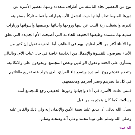
نوع من التقصير تجاه الناشئة من أطراف متعددة ومنها: تقصير الأسرة عن
دورها المنوط تجاه أبنائها حيث انشغل الأب بتجاراته وأعماله تاركاً مسئوليته
لغيره، وانشغلت ربة البيت عن بيتها وزوجها وأبنائها بوظيفتها وأسواقها وزيارات
صديقاتها، مسندة وظيفتها الحقيقة للخادمة التي أصبحت الأم الجديدة التي تعلق
بها الأبناء أكثر من الأم لعنايتها بهم في الظاهر، أما الحقيقة تقول إن كثير من
الأبناء يتعرضون للقسوة والإهمال من الخادمة خاصة في حال غياب الأم. وبالتالي
ينشأون على الحقد وعقوق الوالدين وبغض المجتمع. ويتعودون على والاتكالية،
وتنعدم عندهم روح المبادرة ويتسع داء الفراغ، الذي يتولد عنه تفريغ طاقاتهم
في كل ما يضرهم ويضر أسرهم ومجتمعهم.
فمتى عادت الأسرة في أداء واجباتها ودورها الحقيقي رجع للمجتمع أمنه
وسلامته كما كان يتمتع به من قبل.
نسأل الله تعالى أن يديم علينا نعمة الأمن والإيمان إنه ولي ذلك والقادر عليه
وصلى الله وسلم على نبينا محمد وعلى آله وصحبه وسلم..
الخاتمة: