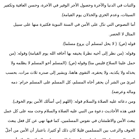
والثبات في الدنيا والآخرة وحصول الأجر الوفير في الآخرة، وحسن العافية وتكفير
السيئات، وعدم الخزي والخذلان يوم القيامة).
أما النصوص التي تدّل على الأمن في السنة النبوية فكثيرة منها على سبيل
المثال لا الحصر.
قوله (ص): ( لا يحل لمسلم أن يروع مسلما).
وقوله: (من نظر إلى أخيه نظرةً يخيفه بها أخافه الله يوم القيامة) وقوله: (من
حمل علينا السلاح فليس منا) وقوله (ص): (المسلم أخو المسلم لا يظلمه ولا
يخذله ولا يكذبه، ولا يحقره، التقوى هاهنا، ويشير إلى صدره ثلاث مرات، بحسب
امرئ من الشر أن يحقر أخاه المسلم، كل المسلم على المسلم حرام: دمه
وماله وعرضه).
ومن دعائه عليه الصلاة والسلام قوله: (اللهم إني أسألك الأمن يوم الخوف).
ففي هذه الأحاديث دعوة من النبي عليه الصلاة والسلام وحث منه على كل عمل
يبعث الأمن والاطمئنان في نفوس المسلمين، كما فيها نهي عن كل فعل يبعث
الخوف والرعب بين المسلمين قليلا كان ذلك أو كثيرا، باعتبار أن الأمن من أجلّ