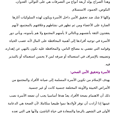
وهذا الصراع يولد أربعة أنواع من التصرفات هي على التوالي: العدوان،
النكوص، الجمود، الاستسلام.
وكلها لا شك ضد تحقيق الأمن داخل الأسرة ويكون لهذه السلوكيات أثارها
الضارة على الأعضاء ومن ثم تظهر في نشاطهم وعلاقتهم بالمجتمع، لأنهم
يفقدون الثقة بأنفسهم وبالتالي لا يأمنهم المجتمع ولا هم يأمنونه، ويأتي دور
الأسرة في توجيه أفرادها إلى أهمية المحافظة على المال لأنه عصب الحياة
وقوامه التي تقضي به مصالح الناس، والمحافظة عليه تكون بالنهي عن إهداره،
وتضييعه بالإسراف في استعماله أو صرفه لمن لا يحسن استعماله أو بالتبذير
فيه.
الأسرة وتحقيق الأمن الصحي:
يهدف الإسلام من تكوين الأسرة المسلمة إلى صيانة الأفراد والمجتمع من
الأمراض الخبيثة والأوبئة المختلفة جنسية كانت أو غير جنسية.
ذلك أن الاهتمام بصحة الأفراد يعدّ هدفا أساسيا يجب أن تضعه الأسرة نصب
عينيها إذا أرادت أن توفر لأولادها نموا طبيعيا متكاملا، لأن الصحة هي الدعامة
الأولى في الشعور بالرضا والسعادة في حياة الناشئ، ولأنها هي التي تعده