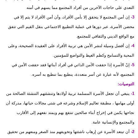
التعدي على حاجات الآخرين من أفراد المجتمع مما يسهم في أمنه
3-
إن أمن المجتمع لا يتحقق إلا بأمن الأفراد، وأن أمن الأفراد لا يتم إلا في
محضن الأسرة، عبر دورها في عملية التطبيع الاجتماعي بنقل القيم التي تتفق
مع الواقع الديني والثقافي للمجتمع.
4-
إن أفضل وسيلة لنشر الأمن هي تربية الأفراد على العقيدة الصحيحة، وعلى
المحبة والتسامح وكظم الغيظ والتواضع للمؤمنين.
5-
إنّ الأسرة إذا حققت الأمن الذاتي في أفراد أبنائها فقد حققت الأمن في
المجتمع، لأنه عبارة عن أسر متعددة، ينطبع بما تنطبع به أسره.
التوصيات:
1-
ينبغي أن تجعل الأسرة المسلمة تربية أولادها وتنشئتهم التنشئة الصالحة من
أولى مهامها ، مطبقة تعاليم الإسلام وشرعه في شتى مجالات حياتها، مدركة أن
نجاحها يكمن في إخراج أبناء صالحين تنتفع بهم ويمتد نفعهم إلى الأقارب
والمجتمع والإنسانية عامة.
2-
أن تبتعد الأسرة عن إرهاب ناشئتها وتخويفهم منذ الصغر ومنعهم من تحقيق