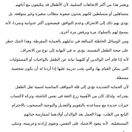
ويعتبر هذا من أكثر الاتجاهات السلبية، لأن الأطفال قد يتكيفون مع آبائهم
متساهلين أو متسلطين لكنهم يجدون صعوبة مطالب متغيرة وغير متوقعة، بل
يؤدي بهم ذلك إلى الانحراف وعدم التوافق، فيصبحون أكثر عدوانية وتمردا، لأنه
يسمح لهم بالسلوك مرة ويرفض مرة أخرى.
ومن الوسائل الخاطئة المبالغة في تدليلهم بالحماية المفرطة، وهذا لاشك خطر
على صحة الطفل النفسية، يؤدي به في النهاية إلى نوع من الانحراف.
لأنه إذا قام أحد الوالدين أو كليهما نيابة عن الطفل بالواجبات أو المسئوليات
التي يمكن القيام بها، والتي يجب تدريبه عليها إذا أردنا له أن يكون شخصية
مستقلة.
لأن الحماية الشديدة تؤدي إلى قلة المواقف المناسبة لتنمية ثقل الطفل
بقدراته. ولذلك كان من الأهمية زرع الثقة في نفس الناشئة، وتركه لاكتساب
خبرات جديدة مع مساعدته بالتقويم والتعديل والتوجيه المسحوب بالاحترام
النابع من القلب، بهذا العمل يعد الوالدان أولادهما لممارسة حياتهم
المستقبلية، لأنه يتعود الاعتماد على النفس، وتقوى إرادته وعزيمته، وتنمّى