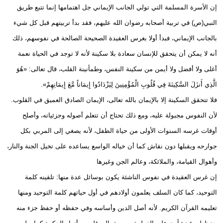
إن الأسرة المسلمة التي تولي الجانب الإيماني جل اهتمامها إنما تتبع طريق
النبي(ص) في تربية أصحابه رضوان الله عليهم، فقد بدأ تربيتهم قبل كل شيء
بالجانب الإيماني، فبدأ أولا بغرس العقيدة الصحيحة الصالحة في نفوسهم، ذلك
أنه لا يمكن أن يتحقق للإنسان سعادة بلا سكينة لأنه لا توجد في الحياة نعمة
أغلى ولا أفضل ولا أيمن من سكينة النفس، وطمأنينة القلب، قال تعالى: «هُوَ
الَّذِي أَنزَلَ السَّكِينَةَ فِي قُلُوبِ الْمُؤْمِنِينَ لِيَزْدَادُوا إِيمَاناً مَّعَ إِيمَانِهِمْ».
فلا تتحقق السكينة إلا بالإيمان بالله تعالى، الإيمان الصادق العميق في القلوب.
لأن النفوس مجبولة عليه، ومع ذلك تحتاج أن تتعلم أصوله وجزئياته، وأصلح
أوقات غرسه السنوات الأولى من حياة الطفل، لأنه يصغي إلى المربي بكل
جوارحه ويقبلها دون نقاش كما أن خياله الواسع يساعده على تخيل الجنة والنار،
وأهوال القيامة، والملائكة، وعالم الجن وغيرها
إن غرس العقيدة في نفوس الناشئة يكون بوسائل عدة منها: تلقينه كلمة
التوحيد، كما كان السلف يعلمون أولادهم في أول حياتهم كلمة التوحيد ومنها
تعليمه القرآن الكريم. لأنه أصل الدين وأساسه وفي حفظه أو حفظ جزء منه