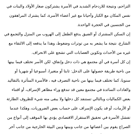
التزاحم، ونتيجة للازدحام الشديد في الأسرة يشتركون صغار الأولاد والبنات في
نفس المكان مع الكبار وأحيانا مع غير أعضاء الأسرة، كما يشترك المراهقون
من الجنسين في الحجرة الواحدة.
إن السكن المشترك أو الضيق يدفع الطفل إلى الهروب من المنزل والتجمع في
الشارع، نتيجة ما يشعر به من توترات وضغوط، وهذا ما يدفعه إلى الالتقاء مع
غيره من الأحداث وتكوين العصابات التي تشجع على الانحراف.
إن كل أسرة في أي مجتمع هي ذات دخل وإنفاق، لكن الأسر تختلف فيما بينها
من ناحية طريقة حصولها على الدخل: ثابتا أو متغيرا، أسبوعيا أو شهريا أو
سنويا، كما تختلف فيما بينها من ناحية التصرف فيه ، فالأسرة المتأثرة بالتقاليد
والعادات السائدة في مجتمع معين قد تندفع وراء مظاهر الإسراف، أو اقتناء
بعض الكماليات وبالتالي تستنفد كل دخلها ولا يبقى منه شيء للظروف الطارئة
أو الأزمات، أو قد يكون الإسراف على حساب بعض الضروريات، وهكذا عندما
تفشل الأسرة في تحقيق الاستقرار الاقتصادي يؤدي بها الموقف إلى أنواع من
الصراع يقوم بين أعضائها من جانب وبينها وبين البيئة الخارجية من جانب آخر