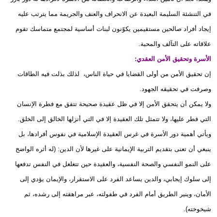
في التنشئة السليمة البعيدة عن الانحراف والعنف والجريمة مما يترتب عليه
إيجاد أفراد صالحين مستقيمين يكوّنون لبنات أساسية لمجتمع متماسك تقوم
علاقاته على التآلف والمحبة.
الأسرة وتحقيق الأمن العقدي:
إن تحقيق الأمن من أولى القضايا في حياة الناس، لذلك بذلت فيه الطاقات
وصرفت في تحقيقه الجهود.
ولا يمكن أن يتحقق الأمن إلا في ظل عقيدة صحيحة تتفق مع فطرة الإنسان
التي فطر عليها، ولا تتمثل تلك العقيدة إلا في التي أنزلها الخالق إلى الخلق.
ويأتي أهمية دور الأسرة في غرس العقيدة الإسلامية في نفوس أفرادها، بل
ينبغي أن تعنى بتقديم التربية الإيمانية على غيرها لأن الدين: (له أثره الواضح
على النمو النفسي والصحة النفسية، والعقيدة حين تتغلغل في النفس تدفعها
إلى سلوك إيجابي، والدين يساعد الفرد على الاستقرار، والإيمان يؤدي إلى
الأمان، وينير الطريق أمام الفرد في طفولته، عبر مراهقته إلى رشده، ثم
شيخوخته).