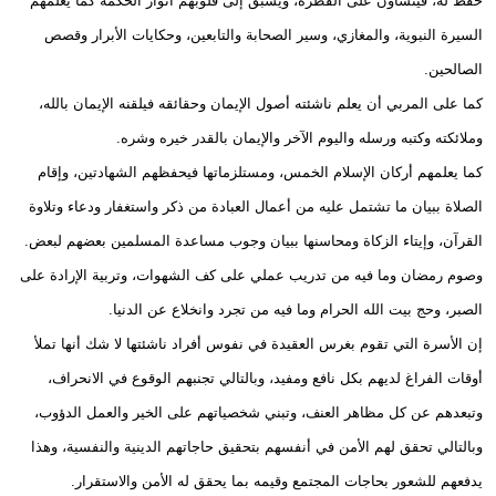
حفظ له، فينشأون على الفطرة، ويسبق إلى قلوبهم أنوار الحكمة كما يعلمهم
السيرة النبوية، والمغازي، وسير الصحابة والتابعين، وحكايات الأبرار وقصص
الصالحين.
كما على المربي أن يعلم ناشئته أصول الإيمان وحقائقه فيلقنه الإيمان بالله،
وملائكته وكتبه ورسله واليوم الآخر والإيمان بالقدر خيره وشره.
كما يعلمهم أركان الإسلام الخمس، ومستلزماتها فيحفظهم الشهادتين، وإقام
الصلاة ببيان ما تشتمل عليه من أعمال العبادة من ذكر واستغفار ودعاء وتلاوة
القرآن، وإيتاء الزكاة ومحاسنها ببيان وجوب مساعدة المسلمين بعضهم لبعض.
وصوم رمضان وما فيه من تدريب عملي على كف الشهوات، وتربية الإرادة على
الصبر، وحج بيت الله الحرام وما فيه من تجرد وانخلاع عن الدنيا.
إن الأسرة التي تقوم بغرس العقيدة في نفوس أفراد ناشئتها لا شك أنها تملأ
أوقات الفراغ لديهم بكل نافع ومفيد، وبالتالي تجنبهم الوقوع في الانحراف،
وتبعدهم عن كل مظاهر العنف، وتبني شخصياتهم على الخير والعمل الدؤوب،
وبالتالي تحقق لهم الأمن في أنفسهم بتحقيق حاجاتهم الدينية والنفسية، وهذا
يدفعهم للشعور بحاجات المجتمع وقيمه بما يحقق له الأمن والاستقرار.