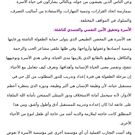
وعن الناس الذين يعيشون من حوله، وبالتالي يشاركون في حياة الأسرة.
بممارسة اتخاذ القرارات، وتنمية المهارات، والاستفادة من أساليب التصرف،
والسلوك في المواقف المختلفة.
الأسرة وتحقيق الأمن النفسي والجسدي للناشئة:
تعد الأسرة هي المحضن الطبيعي الذي يتولى حماية الطفولة الناشئة ورعايتها
وتنمية أجسادها وعقولها وأرواحها، وفي ظلها تتلقى مشاعر الحب والرحمة
والتكافل، وتنطبع بالطابع الذي يلازمها مدى الحياة، وعلى هدي الأسرة وتوجيهها
تتفتح، وتفسر معنى الحياة الإنسانية وأهدافها، وتعرف كيف تتعامل مع الأحياء.
إن مرحلة الطفولة هي فترة إعداد وتدريب للدور المطلوب من كل حي في
مستقبل حياته، لأن وظيفة الإنسان هي أكبر وظيفة، ودوره الذي ينتظره أعظم
الأدوار، لأنه سيحمل أمانة الاستخلاف ودور المبتلى الممتحن بأمانة الله الملقاة
على عاتقه لذا كان إعداده وتدريبه للمستقبل أدق وأطول وأشق، ومن هذا
المنطلق كانت حاجته لملازمة والديه أشد من حاجة أي طفل لنوع من الأحياء
الأخرى.
وقد أثبتت التجارب العملية أن أي مؤسسة أخرى غير مؤسسة الأسرة لا تعوض