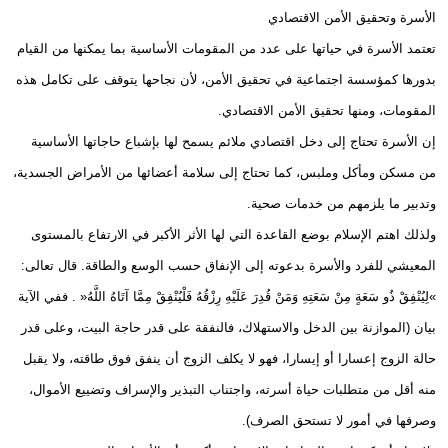
الأسرة وتحقيق الأمن الاقتصادي
تعتمد الأسرة في حياتها على عدد من المقومات الأساسية بما يمكنها من القيام
بدورها كمؤسسة اجتماعية في تحقيق الأمن، لأن نجاحها يتوقف على تكامل هذه
المقومات، ومنها تحقيق الأمن الاقتصادي.
إن الأسرة تحتاج إلى دخل اقتصادي ملائم يسمح لها بإشباع حاجاتها الأساسية
من مسكن ومأكل وملبس، كما تحتاج إلى سلامة أعضائها من الأمراض الجسدية،
وتدبير ما يلزمهم من خدمات صحية.
ولذلك اهتم الإسلام بوضع القاعدة التي لها الأثر الأكبر في الارتفاع بالمستوى
المعيشي للفرد والأسرة بدعوته إلى الإنفاق حسب الوسع والطاقة. قال تعالى:
»لِيُنْفِقْ ذُو سَعَةٍ مِنْ سَعَتِهِ وَمَنْ قُدِرَ عَلَيْهِ رِزْقُهُ فَلْيُنْفِقْ مِمَّا آتَاهُ اللَّهُ« . ففي الآية
بيان (الموازنة بين الدخل والاستهلاك، فالنفقة على قدر حاجة البيت، وعلى قدر
حالة الزوج إعسارا أو إيسارا، فهو لا يكلف الزوج أن ينفق فوق طاقته، ولا يقبل
منه أقل من متطلبات حياة أسرته، واجتناب التبذير والإسراف وتضييع الأموال،
وصرفها في أمور لا تستحق الصرف).