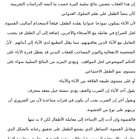
إن هذا العقاب يتضمن نتائج سلبية كثيرة حسب ما أثبتته الدراسات التجريبية،
كأن ينشأ الطفل على تعلم السلوك العدواني.
لأن الآباء يمثلون نموذجا عدوانيا يقلده الطفل، فيلجأ لاستخدام أساليب القسوة،
لحل الصراع في تعامله مع الأصدقاء والآخرين، إضافة إلى أن الطفل قد يتجنب
التعامل مع الآباء الذين يعاقبونهم، مما يقلل التطبيع لدى الآباء إلى أبنائهم . لأنّ
الشخصية الانفعالية والتوتر المصاحب للعقاب البدني قد يعطل قدرة الآباء على
الحكم الموضوعي لحل المواقف، ويؤدي المزيد من النتائج السلبية سواء على
مستوى نمو الطفل الاجتماعي.
أو على مستوى طبيعة العلاقة بين الآباء والأبناء.
يقول أحد الآباء إن الضرب والعنف يؤدي تنشئة جيل معقد منحرف.
ويقول آخر إن الضرب يجب أن يكون في فترات متباعدة لأن من الضروري أن
نربيهم على نوع من الخشونة.
فالقسوة وإن أدت إلى الإساءة إلى معاملة الأطفال لكن لا بد منها.
ويقابل القسوة، التساهل الذي يشجع الطفل على تحقيق رغباته بالشكل الذي
يحلو له، والاستجابة المستمرة لمطالبه، وعدم الحزم في تطبيق منظومة الثواب