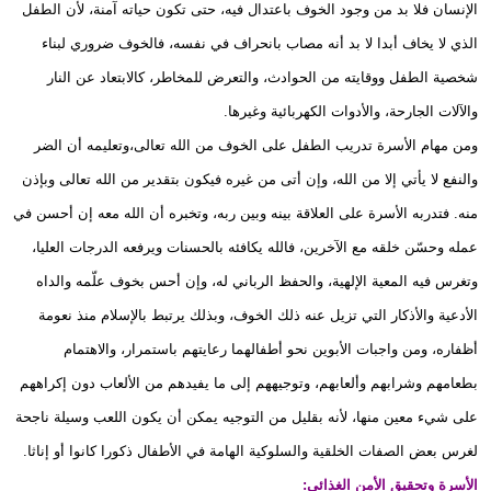
الإنسان فلا بد من وجود الخوف باعتدال فيه، حتى تكون حياته آمنة، لأن الطفل
الذي لا يخاف أبدا لا بد أنه مصاب بانحراف في نفسه، فالخوف ضروري لبناء
شخصية الطفل ووقايته من الحوادث، والتعرض للمخاطر، كالابتعاد عن النار
والآلات الجارحة، والأدوات الكهربائية وغيرها.
ومن مهام الأسرة تدريب الطفل على الخوف من الله تعالى،وتعليمه أن الضر
والنفع لا يأتي إلا من الله، وإن أتى من غيره فيكون بتقدير من الله تعالى وبإذن
منه. فتدربه الأسرة على العلاقة بينه وبين ربه، وتخبره أن الله معه إن أحسن في
عمله وحسّن خلقه مع الآخرين، فالله يكافئه بالحسنات ويرفعه الدرجات العليا،
وتغرس فيه المعية الإلهية، والحفظ الرباني له، وإن أحس بخوف علّمه والداه
الأدعية والأذكار التي تزيل عنه ذلك الخوف، وبذلك يرتبط بالإسلام منذ نعومة
أظفاره، ومن واجبات الأبوين نحو أطفالهما رعايتهم باستمرار، والاهتمام
بطعامهم وشرابهم وألعابهم، وتوجيههم إلى ما يفيدهم من الألعاب دون إكراههم
على شيء معين منها، لأنه بقليل من التوجيه يمكن أن يكون اللعب وسيلة ناجحة
لغرس بعض الصفات الخلقية والسلوكية الهامة في الأطفال ذكورا كانوا أو إناثا.
الأسرة وتحقيق الأمن الغذائي: