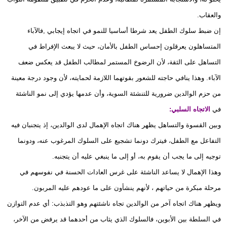
والعقاب.
إن ضبط سلوك الطفل يعد شرطا أساسيا للنمو في اتجاه إيجابي ,فالآباء
المتساهلون يعرقلون إحساس الطفل بالأمان، حيث لا يبعث الإفراط في
التساهل على الثقة، لأن الرضوخ المستمر لمطالب الطفل قد يعكس ضعف
الآباء. وهذا ينافي حاجته للشعور بقوتهما اللازمة لحمايته، لأن وجود درجة معينة
من حزم الوالدين ضرورية للتنشئة السوية، وأن عدمها يؤدي إلى نمو الناشئة
في
الاتجاه السلبي:
وبين القسوة والتساهل يظهر هناك اتجاه الإهمال لدى الوالدين، إذ يتجنبان فيه
التفاعل مع الطفل، فيترك دونما تشجيع على السلوك المرغوب عنه، ودونما
توجيه إلى ما يجب أن يقوم به، أو إلى ما ينبغي عليه أن يتجنبه.
وهذا الإهمال لا يساعد الناشئة على غرس العادات الحسنة في نفوسهم في
مرحلة مبكرة من حياتهم ، لأنهم ينشأون على ما عودهم عليه المربون.
ويظهر هناك اتجاه آخر من الوالدين تجاه ناشئتهم وهو التذبذب: أي عدم التوازن
في السلطة بين الأبوين، فالسلوك الذي يثاب من أحدهما قد يرفض من الآخر،