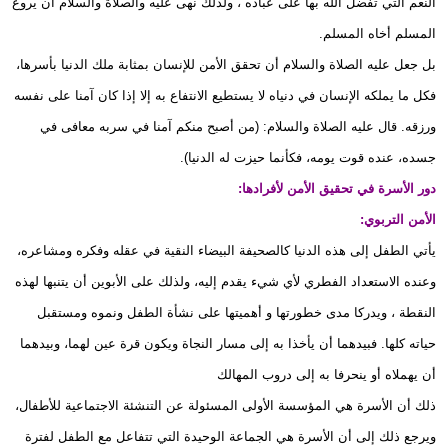
النعم التي تفضل الله بها على عباده ، ولذلك نهى عليه والصلاة والسلام أن يروع
المسلم أخاه المسلم.
بل جعل عليه الصلاة والسلام أن تحقق الأمن للإنسان بمثابة ملك الدنيا بأسرها،
فكل ما يملكه الإنسان في دنياه لا يستطيع الانتفاع به إلا إذا كان آمنا على نفسه
ورزقه. قال عليه الصلاة والسلام: (من أصبح منكم آمنا في سربه معافى في
جسده، عنده قوت يومه، فكأنما حيزت له الدنيا).
دور الأسرة في تحقيق الأمن لأفرادها:
الأمن التربوي:
يأتي الطفل إلى هذه الدنيا كالصحيفة البيضاء النقية في عقله وفكره ومشاعره،
وعنده الاستعداد الفطري لأي شيء يقدم إليه، ولذلك على الأبوين أن يتنبها لهذه
النقطة ، ويدركا مدى خطورتها و أهميتها على نشأة الطفل ونموه ومستقبل
حياته كلها. فبيدهما أن يأخذا به إلى مسار النجاة ويكون قرة عين لهما، وبيدهما
أن يهملاه أو ينحرفا به إلى دروب المهالك
ذلك أن الأسرة هي المؤسسة الأولى المسئولة عن التنشئة الاجتماعية للأطفال،
ويرجع ذلك إلى أن الأسرة هي الجماعة الوحيدة التي تتفاعل مع الطفل لفترة