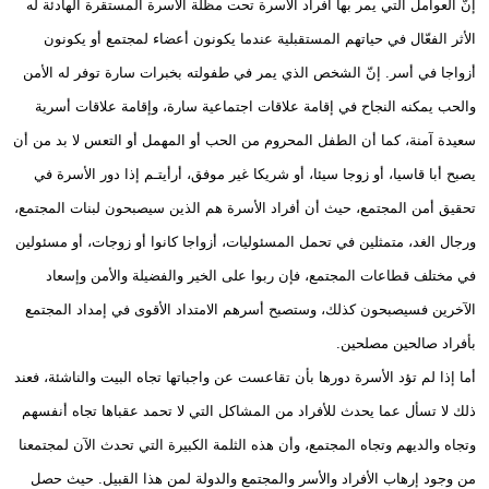
إنّ العوامل التي يمر بها أفراد الأسرة تحت مظلة الأسرة المستقرة الهادئة له
الأثر الفعّال في حياتهم المستقبلية عندما يكونون أعضاء لمجتمع أو يكونون
أزواجا في أسر. إنّ الشخص الذي يمر في طفولته بخبرات سارة توفر له الأمن
والحب يمكنه النجاح في إقامة علاقات اجتماعية سارة، وإقامة علاقات أسرية
سعيدة آمنة، كما أن الطفل المحروم من الحب أو المهمل أو التعس لا بد من أن
يصبح أبا قاسيا، أو زوجا سيئا، أو شريكا غير موفق، أرأيتـم إذا دور الأسرة في
تحقيق أمن المجتمع، حيث أن أفراد الأسرة هم الذين سيصبحون لبنات المجتمع،
ورجال الغد، متمثلين في تحمل المسئوليات، أزواجا كانوا أو زوجات، أو مسئولين
في مختلف قطاعات المجتمع، فإن ربوا على الخير والفضيلة والأمن وإسعاد
الآخرين فسيصبحون كذلك، وستصبح أسرهم الامتداد الأقوى في إمداد المجتمع
بأفراد صالحين مصلحين.
أما إذا لم تؤد الأسرة دورها بأن تقاعست عن واجباتها تجاه البيت والناشئة، فعند
ذلك لا تسأل عما يحدث للأفراد من المشاكل التي لا تحمد عقباها تجاه أنفسهم
وتجاه والديهم وتجاه المجتمع، وأن هذه الثلمة الكبيرة التي تحدث الآن لمجتمعنا
من وجود إرهاب الأفراد والأسر والمجتمع والدولة لمن هذا القبيل. حيث حصل