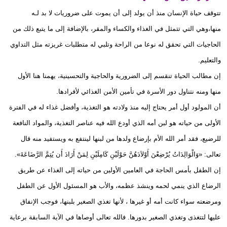
تتوقف حياة الإنسان منذ أن يولد إلى أن يموت على ضروريات لا بد لـه
منها،وهي التي تتمثل في الغذاء والكساء والمقر، بالإضافة إلى ما يتبع ذلك من
الحاجيات التي تحقق له نوعا من الراحة وتلبي له متطلبات غريزته مثل التداوي
والتعليم.
إن مطالب الحياة تنقسم إلى الضرورية والحاجية والتحسينية، يهمنا هنا الأول
منها ومنه نتناول دور الأسرة في تأمين الأمن الغذائي لأفرادها.
أن المولود أول أمر يحتاج إليه منذ ولادته هو التغذية، وأفضل غذاء له في الفترة
الأولى من حياته هو لبن أمه الذي أودع الله فيه عناصر التغذية، والمواد النافعة
للرضيع، فقد أمر الله الأم بإرضاع ولدها من لبنها لينتفع به ويستفيد منه قال
تعالى: «وَالْوَالِدَاتُ يُرْضِعْنَ أَوْلاَدَهُنَّ حَوْلَيْنِ كَامِلَيْنِ لِمَنْ أَرَادَ أَن يُتِمَّ الرَّضَاعَةَ».
إن الطفل بأمس الحاجة في العامين الأولين من حياته إلى الغذاء عن طريق
الرضاع الذي ينمي لحمه وينشذ عظمه، والأب هو المسئول الأول عن الطفل
ومرضعته سواء كانت أمه أو غيرها ، لأنها تغذي الصغير بلبنها، فوجب الإنفاق
عليها لتتغذى وتغذي الصغير بدورها. فالله تعالى أوصاها في الآية السابقة برعاية