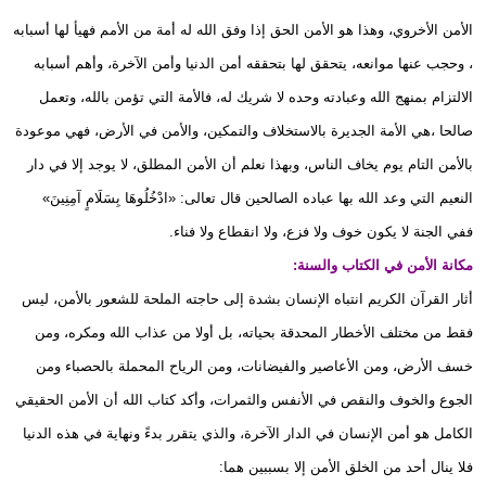
الأمن الأخروي، وهذا هو الأمن الحق إذا وفق الله له أمة من الأمم فهيأ لها أسبابه
، وحجب عنها موانعه، يتحقق لها بتحققه أمن الدنيا وأمن الآخرة، وأهم أسبابه
الالتزام بمنهج الله وعبادته وحده لا شريك له، فالأمة التي تؤمن بالله، وتعمل
صالحا ،هي الأمة الجديرة بالاستخلاف والتمكين، والأمن في الأرض، فهي موعودة
بالأمن التام يوم يخاف الناس، وبهذا نعلم أن الأمن المطلق، لا يوجد إلا في دار
النعيم التي وعد الله بها عباده الصالحين قال تعالى: «ادْخُلُوهَا بِسَلَامٍ آمِنِينَ»
ففي الجنة لا يكون خوف ولا فزع، ولا انقطاع ولا فناء.
مكانة الأمن في الكتاب والسنة:
أثار القرآن الكريم انتباه الإنسان بشدة إلى حاجته الملحة للشعور بالأمن، ليس
فقط من مختلف الأخطار المحدقة بحياته، بل أولا من عذاب الله ومكره، ومن
خسف الأرض، ومن الأعاصير والفيضانات، ومن الرياح المحملة بالحصباء ومن
الجوع والخوف والنقص في الأنفس والثمرات، وأكد كتاب الله أن الأمن الحقيقي
الكامل هو أمن الإنسان في الدار الآخرة، والذي يتقرر بدءً ونهاية في هذه الدنيا
فلا ينال أحد من الخلق الأمن إلا بسببين هما: