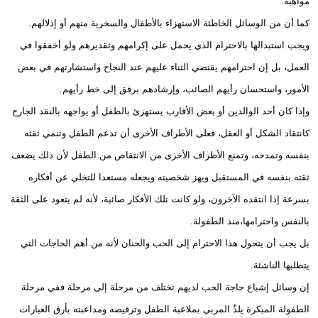
مواهبه.
كما أن من الوسائل الخاطئة الاستهزاء بالأطفال والسخرية منهم أو إذلالهم.
ويجب استبدالها بالاحترام الذي يحمل على إكرامهم وتقديرهم ولو أخفقوا في
العمل، بل إن احترامهم يقتضي الثناء عليهم عند النجاح واستشارتهم في بعض
الأمور، واستحسان رأيهم الصائب، وإرشادهم برفق إلى خط رأيهم.
وإذا كان أحد الوالدين أو بعض الأقارب يستهزئ بالطفل أو يواجهه بالنقد الجارح
كانتقاد الشكل أو العقل، فعلى الأطراف الأخرى أن تدعم الطفل وتنمي ثقته
بنفسه وتمدحه، وتمنع الأطراف الأخرى من الانتقاص من الطفل لأن ذلك يضعف
ثقته بنفسه في المستقبل ويهز شخصيته ويجعله مستعدا للتخلي عن أفكاره
بسرعة إذا انتقده الآخرون، ولو كانت تلك الأفكار صائبة، لأنه لم يتعود على الثقة
بالنفس واحترامها،منذ الطفولة.
بل يجب أن يتحول هذا الاحترام إلى الحب والحنان لأنه من أهم الحاجات التي
يتطلبها الناشئة.
إن وسائل إشباع حاجة الحب لديهم تختلف من مرحلة إلى مرحلة ففي مرحلة
الطفولة المبكرة يلذُ المربي بملاعبة الطفل وترقيصه ومداعبته بأرق العبارات