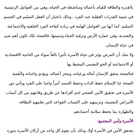
بالقدرة والطاقة للقيام بأعماله ومناشطه في الحياة، وهي من العوامل الرئيسية
في تنمية القدرات العقلية عند الفرد ، وذلك باعتبار أن العقل السليم في الجسم
السليم، كما أنها من العوامل الهامة في زيادة كفاءة الفرد الخلقية والاجتماعية
والتعبدية، وفي عمارة الأرض وترقية الحياة وتنميتها، فالصحة تكاد تكون أهم شئ
في حياة الإنسان.
ولا شك أن المرض يؤثر في حياة الأسرة تأثيرا بالغاً سواء من الناحية الاقتصادية
أو الاجتماعية أو الجو النفسي المحيط بها
فبالصحة يحقق الإنسان آماله ورغباته، وينجز أعماله، ويؤدي واجباته ولأهمية
الصحة عدّ الإسلام حفظ الذات وحفظ الجسد أمراً واجبا على الفرد ويأتي دور
الأسرة في تحقيق الأمن الصحي لدى أفرادها عن طريق وقايتهم من كل أسباب
الأمراض النفسية، وتربيتهم على اكتساب القواعد التي تعلمهم النظافة
والطهارة بما يحفظ سلامة أجسادهم.
الأسرة وأمن المجتمع:
يتحقق الأمن في الأسرة أولا، وذلك بأن يقوم كل واحد من أركان الأسرة بدوره