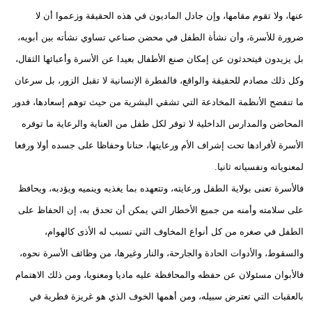
عنها، ولا تقوم مقامها، وإن جادل الماديون في هذه الحقيقة وزعموا أن لا
ضرورة للأسرة، وأن نشأة الطفل في محضن صناعي تساوي نشأته بين أبويه،
بل يزيدون فيتحدثون عن إمكان صنع الأطفال بعيدا عن الأسرة وأعبائها الثقال،
وكل ذلك مصادم للحقيقة والواقع، فالفطرة الإنسانية لا تقبل الزور، بل سرعان
ما تنفضح الأنظمة المخادعة التي تشقي البشرية من حيث توهم إسعادها، فدور
المحاضن والمدارس الداخلية لا توفر لكل طفل من العناية والرعاية ما توفره
الأسرة لأفرادها تحت إشراف الأم ورعايتها، حنانا وحفاظا على جسده أولا ورفعا
لمعنوياته ونفسياته ثانيا.
فالأسرة تعنى بولاية الطفل ورعايته، وتتعهده بما يغذيه وينميه ويؤدبه، ويحافظ
على سلامته وأمنه من جميع الأخطار التي يمكن أن تحدق به، إن الحفاظ على
الطفل في صغره من كل أنواع المخاوف التي تسبب له الأذى كالهوام،
والسقوط، والأدوات الحادة والجارحة، والنار وغيرها، من وظائف الأسرة نحوه،
فالأبوان مسئولان عن حفظه والمحافظة عليه ماديا ومعنويا، ومن ذلك الاهتمام
بالعقبات التي تعترض سبيله، ومن أهمها الخوف الذي هو غريزة فطرية في