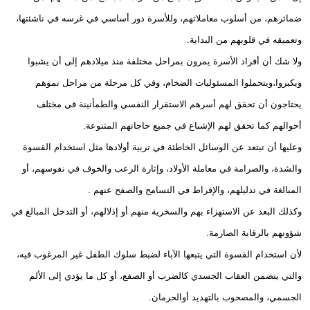
ضمائرهم، من أسلوب معاملاتهم، وللأسرة دور أساسي في غرسه في ناشئتها،
وتعميقه في قلوبهم من البداية.
ولا شك أن أفراد الأسرة يمرون بمراحل مختلفة منذ ميلادهم إلى أن يشبوا
ويكبروا،ويتحملوا المسئوليات الضخام، وفي كل مرحلة من مراحل نموهم
يحتاجون أن تحقق لهم أسرهم الاستقرار النفسي والطمأنينة في مختلف
أحوالهم كما تحقق لهم الإشباع في جميع حاجاتهم المتنوعة.
وعليها أن تبتعد عن الوسائل الخاطئة في تربية أولادها مثل استخدام القسوة
والشدة، والصرامة في معاملة الأولاد، وإثارة الرعب والخوف في نفوسهم، أو
المبالغة في تدليلهم، والإفراط في التسامح والصفح عنهم .
وكذلك البعد عن الاستهزاء بهم والسخرية منهم أو إذلالهم، أو التدخل المبالغ في
شؤونهم بالرقابة الصارمة.
لأن استخدام القسوة التي يتبعها الآباء لضبط سلوك الطفل غير المرغوب فيه،
والتي يتضمن العقاب الجسدي كالضرب أو الصفع، أو كل ما يؤدي إلى الألم
الجسمي، والمصحوب بالتهديد أوالحرمان.