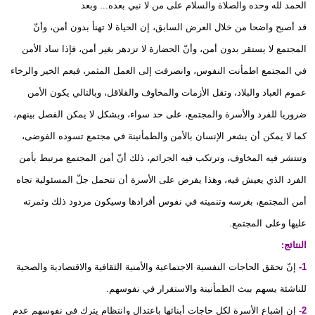
الحمد لله وحده والصلاة والسلام على من لا نبي بعده... وبعد
قد أصبح واضحا من خلال العرض السابق، إن الحياة لا تهنأ بدون أمن، وأنّ
المجتمع لا يستقر بدون أمن، وأنّ الحضارة لا تزدهر بغير أمن، فإذا ساد الأمن
في المجتمع اطمأنت النفوس، وانصرفت إلى العمل المثمر، فيعم الخير والرخاء
عموم العباد والبلاد، وتقل الأزمات والمخاوف والقلاقل، وبالتالي يكون الأمن
ضروريا للفرد والأسرة والمجتمع، على حد سواء، وبشكل لا يمكن الفصل بينهم،
كما لا يمكن أن يشعر الإنسان بالأمن والطمأنينة في مجتمع تسوده الفوضى،
وتنتشر فيه المخاوف، وترتكب فيه الجرائم، ذلك أنّ أمن المجتمع مرتبط بأمن
الفرد الذي يعيش فيه، وهذا يفرض على الأسرة أن تتحمل جلّ المسئولية تجاه
أمن المجتمع، بغرسه وتنميته في نفوس أفرادها وسيكون مردود ذلك وثمرته
عليها وعلى المجتمع.
النتائج:
1-
إنّ تحقق الحاجات النفسية الاجتماعية والأمنية الثقافية والاقتصادية والصحية
للناشئة يسهم ببث الطمأنينة والاستقرار في نفوسهم.
2-
إن إشباع الأسرة لكل حاجات أبنائها باعتدال وانتظام يترك في نفوسهم عدم