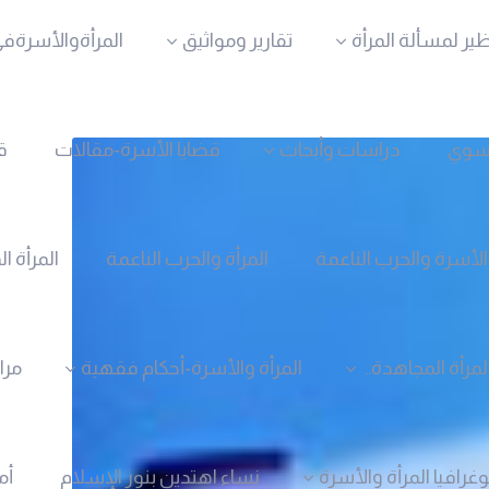
ظير لمسألة المرأة
تقارير ومواثيق
المرأةوالأسرةفي
نسوي
دراسات وأبحاث
قضايا الأسرة-مقالات
ق
الأسرة والحرب الناعمة
المرأة والحرب الناعمة
المرأة ا
لمرأة المجاهدة..
المرأة والأسرة-أحكام فقهية
مرا
وغرافيا المرأة والأسرة
نساء اهتدين بنور الإسلام
أم