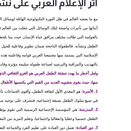
أثر الإعلام العربي على ن
مع ما يعشه العالم في ظل الثورة التكنولوجية الهائلة لوسائل الإ
أبنائها من تأثيرات واضحة لتلك الوسائل التي جعلت من العالم قر
بالعولمة التي طالت مختلف مرافق حياة الإنسان حيث بتنا نلحظ آ
الطفل ونشأته. فالطفولة الناجحة ضمان تطوير وفاعلية للجيل ال
الإسلامية التي يستمد منها مجتمعنا العربي قوامه وفاعليته هذه 
بالتهذيب والمراقبة والترشيد لصناعة طفولة سليمة مؤثرة وقادرة
ولعل أخطر ما يهدد تنشئة الطفل العربي هو الغزو الثقافي الذي
منها، حيث يقوم بتشويه العديد من القيم التي يكتسبها الأطف
1. الأسرة:
هو المغذي الأول لثقافة الطفل، وأقوى الجماعات تأث
في صبغ سلوك الطفل بصبغة إجتماعية، فتشرف على توجيه سلو
2. المدرسة:
هي المؤسسة الإجتماعية الرسمية التي تقوم بوظيفة
الطفل جسميا وعقليا وانفعاليا واجتماعيا، وتعلم المزيد من المعا
3. دور العبادة:
تعمل دور العبادة على تعليم الفرد والجماعة التعا