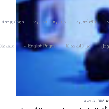
بيتك أجمل
حريتي في.. حجابي
مودة ورحمة
وحل
من تراث جداتنا
English Pages
ملف عاش
388 مشاهدة