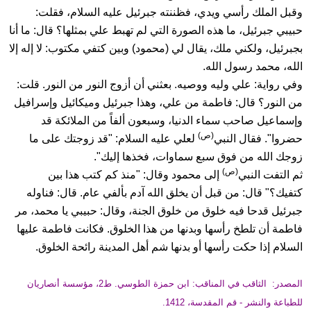
وقبل الملك رأسي ويدي، فظننته جبرئيل عليه السلام، فقلت:
حبيبي جبرئيل، ما هذه الصورة التي لم تهبط علي بمثلها؟ قال: ما أنا
بجبرئيل، ولكني ملك، يقال لي (محمود) وبين كتفي مكتوب: لا إله إلا
الله، محمد رسول الله.
وفي رواية: علي وليه ووصيه. بعثني أن أزوج النور من النور. قلت:
من النور؟ قال: فاطمة من علي، وهذا جبرئيل وميكائيل وإسرافيل
وإسماعيل صاحب سماء الدنيا، وسبعون ألفاً من الملائكة قد
(ص)
حضروا". فقال النبي
لعلي عليه السلام: "قد زوجتك على ما
زوجك الله من فوق سبع سماوات، فخذها إليك".
(ص)
ثم التفت النبي
إلى محمود وقال: "منذ كم كتب هذا بين
كتفيك؟" قال: من قبل أن يخلق الله آدم بألفي عام. قال: فناوله
جبرئيل قدحا فيه خلوق من خلوق الجنة، وقال: حبيبي يا محمد، مر
فاطمة أن تلطخ رأسها وبدنها من هذا الخلوق. فكانت فاطمة عليها
السلام إذا حكت رأسها أو بدنها شم أهل المدينة رائحة الخلوق.
المصدر: الثاقب في المناقب: ابن حمزة الطوسي. ط2، مؤسسة أنصاريان
للطباعة والنشر - قم المقدسة، 1412.