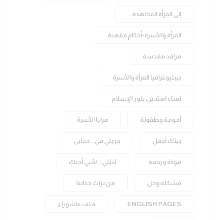
إلى المرأة المجاهدة..
المرأة والأسرة-أحكام فقهية
مراقد مقدسة
بيبليوغرافيا المرأة والأسرة
نساء اهتدين بنور الإسلام
أمومة وطفولة
مرايا الأسرة
بيتك أجمل
حريتي في.. حجابي
مودة ورحمة
بُنيّتي.. لأنني أحبكِ
مشكلة وحل
من تراث جداتنا
ENGLISH PAGES
ملف عاشوراء