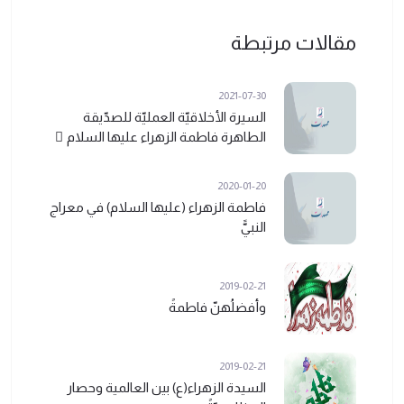
مقالات مرتبطة
2021-07-30
السيرة الأخلاقيّة العمليّة للصدّيقة
الطاهرة فاطمة الزهراء عليها السلام ً
2020-01-20
فاطمة الزهراء (عليها السلام) في معراج
النبيًّ
2019-02-21
وأفضلُهنّ فاطمةً
2019-02-21
السيدة الزهراء(ع) بين العالمية وحصار