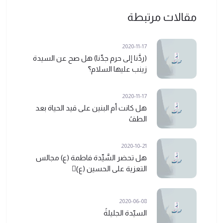
مقالات مرتبطة
2020-11-17
(ردَّنا إلى حرم جدِّنا) هل صح عن السيدة
زينب عليها السلام؟ً
2020-11-17
هل كانت أم البنين على قيد الحياة بعد
الطفً
2020-10-21
هل تحضر السَّيِّدة فاطمة (ع) مجالس
التعزية على الحسين (ع)ً
2020-06-08
السيّدة الجليلةً