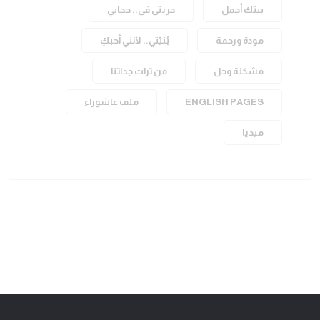
بيتك أجمل
حريتي في.. حجابي
مودة ورحمة
بُنيّتي.. لأنني أحبكِ
مشكلة وحل
من تراث جداتنا
ENGLISH PAGES
ملف عاشوراء
ميديا