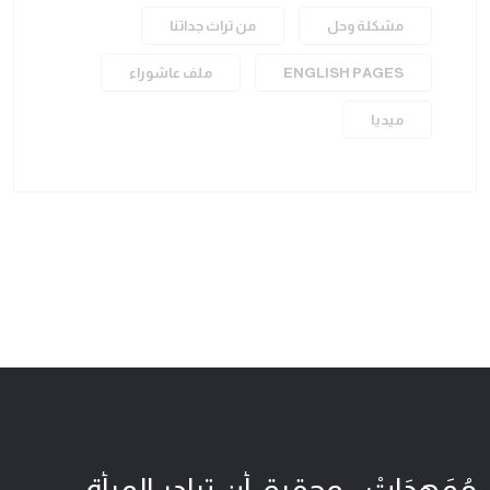
مشكلة وحل
من تراث جداتنا
ENGLISH PAGES
ملف عاشوراء
ميديا
مُمَهِدَاتْ... وحقيق أن تبادر المرأة