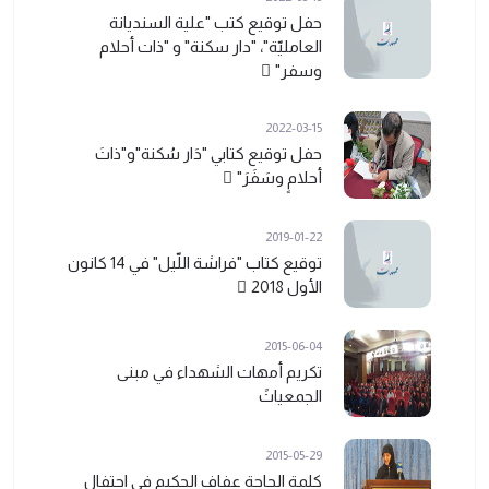
حفل توقيع كتب "علية السنديانة
العامليّة"، "دار سكنة" و "ذات أحلام
وسفر" ً
2022-03-15
حفل توقيع كتابي "دَار سُكنة"و"ذاتَ
أحلامٍ وسَفَرَ" ً
2019-01-22
توقيع كتاب "فراشة اللّيل" في 14 كانون
الأول 2018 ً
2015-06-04
تكريم أمهات الشهداء في مبنى
الجمعياتً
2015-05-29
كلمة الحاجة عفاف الحكيم في احتفال