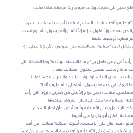
لع سبي بني حنيفة، وكانت فيه جارية مرهقة، فلمّا دخلت
له عليه وآله). فنادت: السلام عليك يا أحمد، يا محمّد، يا رسول
 من بعدك، وإنّا نقول لا إله إلّا الله، وإنّك رسول الله، وجلست.
ر فطرحا ثوبيهما عليها.
ئل الغير؟ فقالوا: لمخالفتكم حين تقولون نزكّي ولا نصلّي، أو
بما رأت أُمّي وهي حامل بي؟ وما قالت عند الولادة؟ وما العلامة التي
يذهب ماله ويذهب نفسي فيكون المطالب بهذا.
ل بك حتّى نُبدي لك العبارة. وأخذ طلحة والزبير ثوبيهما وعادا
ذا الرجف في مسجد رسول الله(صلى الله عليه وآله)؟
سلمين، فقالت: ثمني حرام إلّا على مَن يُخبرني بالرؤيا التي رأت
(عليه السلام): ما دعت إلى باطل أخبروها تملكوها.
 عمّك الرسول(صلى الله عليه وآله) قُبض وأنّ أخبار السماء
اعة. فقال أبو بكر: يا علي أخبرها.
الوا: نعم. قال علي: يا حنيفية، أخبرك أملكك؟ فقالت: مَن أنت
ي نصّبك محمّد(صلى الله عليه وآله) صبحة الجمعة بغدير خُمّ علماً