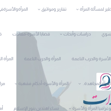
ظير لمسألة المرأة
تقارير ومواثيق
المرأةوالأسرةفي
نسوي
دراسات وأبحاث
قضايا الأسرة-مقالات
ق
الأسرة والحرب الناعمة
المرأة والحرب الناعمة
المرأة ا
لمرأة المجاهدة..
المرأة والأسرة-أحكام فقهية
مرا
وغرافيا المرأة والأسرة
نساء اهتدين بنور الإسلام
أم