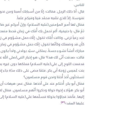
للناس.
قال: أنا ذلك الرجل. فقالت: إنّا من أسبابك أُصبنا ومن نحوك 
نفوسنا، إلّا للذي نصّبه محمّد فينا وفيكم علماً.
فقال لها أمير المؤمنين(عليه السلام): وإنّ أجركم غير ضائ
ثمّ قال: يا حنيفية، ألم تحمل بك أُمّك في زمان قحط منعت
تجد رعياً ترعى، وكانت أُمّك تقول: إنّك حمل مشؤوم في ز
كأن قد وضعتك وكأنّها تقول: إنّك حمل مشؤوم في زمان غير 
مبارك أنشأ نشوء حسناً، يملكني سيّد يولدني ولداً يكون لحن
قالت: صدقت أنّى لك هذا؟ قال: هو إخبار النبي(صلى الله
فدفعت اللوح إلى علي(عليه السلام) فملكها دون غيره بما 
بنت عُميس زوجة أبي بكر، فلمّا مضى على ذلك مدّة جاء إ
تستحلّون أخذ أُختنا ونحن قوم مسلمون؟
فقال أبو بكر: أُختكم عند علي أخذها. فقال عمر: هيهات أن 
أبو بكر: هؤلاء إخوة خولة وذكروا أنّهم مسلمون. فقال له
إليها. فأنفذ فجاؤوا بخولة فسلّمها علي(عليه السلام) إلى إ
(۳)
عليها العقد
»
.