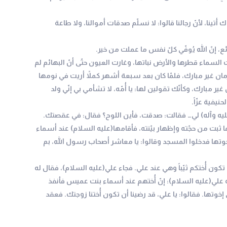
أتينا، لأنّ رجالنا قالوا: لا نسلّم صدقات أموالنا، ولا طاعة
ع، إنّ الله يُوفّي كلّ نفس ما عملت من خير.
 السماء قطرها والأرض نباتها، وغارت العيون حتّى أنّ البهائم لم
مان غير مبارك، فلمّا كان بعد سبعة أشهر كملاً أريت في نومها
مبارك، وكأنّك تقولين لها: يا أُمّه، لا تشأمي بي إنّي ولد
يفية عزّاً.
 عليه وآله) لي… فقالت: صدقت، فأين اللوح؟ فقال: في عقصتك.
ثبت من حجّته وإظهار بيّنته، فأقامها(عليه السلام) عند أسماء
خوتها فدخلوا المسجد وقالوا: يا معاشر أصحاب رسول الله، بم
تكون أُختكم ثيّباً وهي عند علي. فجاء علي(عليه السلام)، فقال له
 علي(عليه السلام): إنّ أُختهم عند أسماء بنت عميس فأنفذ
خوتها. فقالوا: يا علي، قد رضينا أن تكون أُختنا زوجتك. فعقد