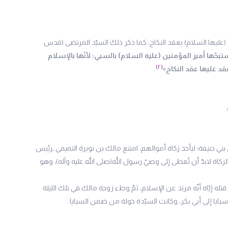
(عليها السلام) بعقد النكاح، كما ذكر ذلك السيّد المرتضى (قدس
بحّها أمير المؤمنين (عليه السلام) بالسبي؛ لأنّها بالإسلام
(۲)
عقد عليها عقد النكاح
»
.
.
بني حنيفة؛ ليأخذ زكاة أموالهم، امتنع مالك بن نويرة التميمي ـرئيس
لزكاة لابدّ أن تُعطى إلى وصيّ رسول الله(صلى الله عليه وآله)، وهو
قتله إيّاه أنّه مرتد عن الإسلام، ثمّ وطء زوجة مالك في تلك الليلة
سبايا إلى أبي بكر، وكانت السيّدة خولة من ضمن السبايا.