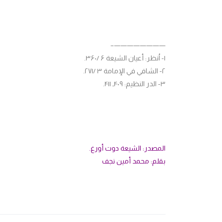
————————–
۱- اُنظر: أعيان الشيعة ۶ /۳۶۰.
۲- الشافي في الإمامة ۳ /۲۷۱.
۳- الدر النظيم: ۴۰۹ـ ۴۱۱.
المصدر: الشيعة دوت أورغ.
بقلم: محمد أمين نجف