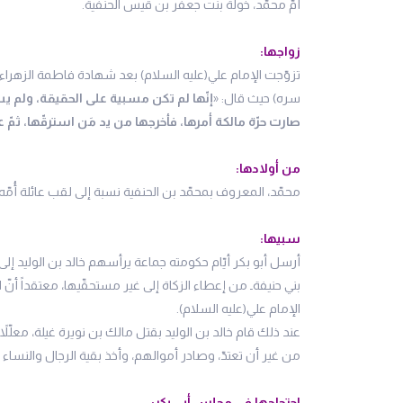
أُمّ محمّد، خولة بنت جعفر بن قيس الحنفية.
زواجها:
تزوّجت الإمام علي(عليه السلام) بعد شهادة فاطمة الزهراء 
سره) حيث قال: «
إنّها لم تكن مسبية على الحقيقة، ولم يست
صارت حرّة مالكة أمرها، فأخرجها من يد مَن استرقّها، ثمّ 
من أولادها:
محمّد، المعروف بمحمّد بن الحنفية نسبة إلى لقب عائلة أُمّه
سبيها:
أرسل أبو بكر أيّام حكومته جماعة يرأسهم خالد بن الوليد إلى 
بني حنيفةـ من إعطاء الزكاة إلى غير مستحقّيها، معتقداً أنّ ا
الإمام علي(عليه السلام).
عند ذلك قام خالد بن الوليد بقتل مالك بن نويرة غيلة، معلّلاً 
من غير أن تعتدّ، وصادر أموالهم، وأخذ بقية الرجال والنساء 
احتجاجها في مجلس أبي بكر: