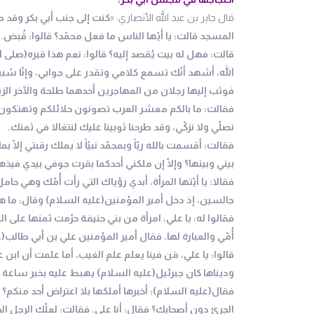
قال جابر بن عبد الله الأنصاري: «
كنت إلى جنب أبي بكر وقد ط
المسجد قالت: يا أيّها الناس ما فعل محمّد؟ قالوا: قُبض.
قالت: فهل له بيت يُقصد إليه؟ قالوا: نعم هذا قبره(صلى ال
الله، أشهد أنّك تسمع كلامي وتقدر على جوابي، وإنّا سُبينا
فوثب إليها رجلان من المهاجرين أحدهما طلحة والآخر الزبي
فقالت: ما بالكم معشر العرب تصونون حلائلكم وتهتكون حلا
نصلّي ولا نزكّي، وقد طرحنا ثوبينا عليك لنتغالا في ثمنك.
فقالت: أقسمت بالله ربّاً وبمحمّد نبيّاً لا يملك رقبتي إلّا 
بيني وبينها؟ وإلّا إن ملكني أحدكما بقرت جوفي بيدي ف
فقالا: يا أيّتها المرأة، أبدي رؤياك التي رأت أُمّك وهي حام
جالسين، إذ دخل أمير المؤمنين(عليه السلام) وقال: ما ه
فقالوا له: يا علي، امرأة من بني حنيفة حرّمت ثمنها على الم
أُمّي والعبارة لها. فقال أمير المؤمنين علي بن أبي طالب
قالوا: يا علي، مَن فينا يعلم علم الغيب، أما علمت أن ابن
وديناها كان جبرئيل(عليه السلام) يهبط عليه بخبر ساعة فس
فقال(عليه السلام): أخبرها أملكها بلا اعتراض أحد منكم؟ ق
الجرئ دون أصحابك؟ فقال: أنا علي. فقالت: لعلّك الرجل الذ