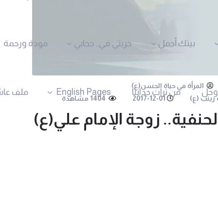
بيتك أجمل
حريتي في.. حجابي
مودة ورحمة
المرأة في حياة الحسن(ع)
وحل
من تراث جداتنا
English Pages
ملف عاش
زينب (ع)
2017-12-01
1404 مشاهدة
حنفية.. زوجة الإمام علي(ع)