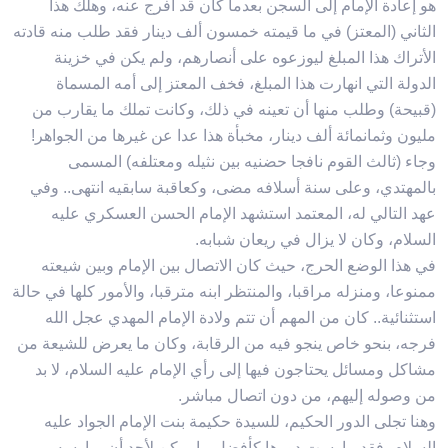
هو إعادة الإمام إلى السجن بعدما كان قد أفرج عنه، وهلك هذا
الثاني (المعتز) في ما قيمته خمسون ألف دينار فقد طلب منه قادته
الأتراك هذا المبلغ ليوزعوه على أنصارهم، ولم يكن في خزينة
الدولة التي انهارت هذا المبلغ، فخف المعتز إلى أمه المسماة
(قبيحة) وطلب منها أن تعينه في ذلك، وكانت تملك ما يقارب من
مليون وثمانمائة ألف دينار، مخبأة هذا عدا عن غيرها من الجواهر!
وجاء (ثالث القوم نافجا حضنيه بين نثيله ومعتلفه) المسمى
بالمهتدي، وعلى سنة أسلافه مضى، وكعاقبة سابقيه انتهى.. وفي
عهد التالي له، المعتمد استشهد الإمام الحسن العسكري عليه
السلام، وكان لا يزال في ريعان شبابه.
في هذا الوضع الحرج، حيث كان الاتصال بين الإمام وبين شيعته
ممنوعا، ومنزله مراقبا، والمنتظر ابنه مترقبا، والأمور كلها في حالة
استثنائية.. كان من المهم أن تتم ولادة الإمام المهدي عجل الله
فرجه، بنحو خاص ينجو فيه من الرقابة، وكان ما يعرض للشيعة من
مشاكل ومسائل يحتاجون فيها إلى رأي الإمام عليه السلام، لا بد
من وصوله إليهم، من دون اتصال مباشر.
وهنا تجلى الدور الحكيم، للسيدة حكيمة بنت الإمام الجواد عليه
السلام، فقد مارست دورها كأفضل ما يمكن لأحد أن يمارسه..