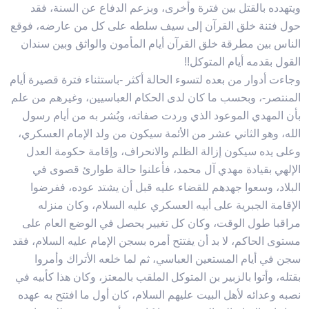
ويتهدده بالقتل بين فترة وأخرى، وبزعم الدفاع عن السنة، فقد
حول فتنة خلق القرآن إلى سيف سلطه على كل من عارضه، فوقع
الناس بين مطرقة خلق القرآن أيام المأمون والواثق وبين سندان
القول بقدمه أيام المتوكل!!
وجاءت أدوار من بعده لتسوء الحالة أكثر -باستثناء فترة قصيرة أيام
المنتصر-، وبحسب ما كان لدى الحكام العباسيين، وغيرهم من علم
بأن المهدي الموعود الذي وردت صفاته، وبُشر به من أيام رسول
الله، وهو الثاني عشر من الأئمة سيكون من ولد الإمام العسكري،
وعلى يده سيكون إزالة الظلم والانحراف، وإقامة حكومة العدل
الإلهي بقيادة مهدي آل محمد، فأعلنوا حالة طوارئ قصوى في
البلاد، وسعوا جهدهم للقضاء عليه قبل أن يشتد عوده، ففرضوا
الإقامة الجبرية على أبيه العسكري عليه السلام، وكان منزله
مراقبا طول الوقت، وكان كل تغيير يحصل في الوضع العام على
مستوى الحاكم، لا بد أن يفتتح أمره بسجن الإمام عليه السلام، فقد
سجن في أيام المستعين العباسي، ثم لما خلعه الأتراك وأمروا
بقتله، وأتوا بالزبير بن المتوكل الملقب بالمعتز، وكان هذا كأبيه في
نصبه وعدائه لأهل البيت عليهم السلام، كان أول ما افتتح به عهده