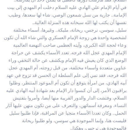
في أيام الإمام علي الهادي عليه السلام دخلت أم المهدي إلى بيت
الإمامة.. جارية من نسل شمعون الوصي، شاء لها سعدها، وطيب
نفسها أن يكتب لها الله سبحانه هذه المنزلة العالية..
سليل، سوسن، نرجس، ريحانة، مليكة.. وغيرها، أسماء مختلفة
لشخصية واحدة هي زوجة الإمام العسكري والتي شاء الله أن تكون
وعاء لحجة الله الكبرى، وآيته العظمى صاحب النهضة العالمية
الإمام المهدي عجل الله فرجه. تعدد الأسماء يكشف عن حراجة
الوضع الذي كان يعيش فيه الإمام ويكشف عن حالة التخفي وراء
عناوين متعددة وأسماء مختلفة، من قبل زوجته، أم المهدي عجل
الله فرجه، فقد نمي إلى علم السلطة ان الحسن قد تزوج في عهد
أبيه الهادي، من امرأة يتوقع أن تكون أم الموعود المنتظر، وظلوا
يراقبون الأمر، إلى أن كبسوا دار الإمام بعد شهادة أبيه الهادي عليه
السلام، وفتشت الدار والدور القريبة منها أيضا، وأمروا بتفتيش
النساء، ومعرفة أسمائهن، والتعرف على من تكون منهن عليها آثار
الحمل.. وكان تعددا الأسماء منجيا عن المراقبة، فإذا طلبوا سليل
فليست هنا، وإنما الموجودة هي سوسن، ولو طلبوا ريحانة
فالموجودة هي نرجس، وهكذا..