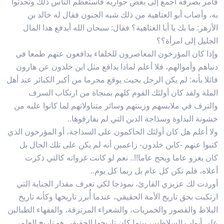
فأمر بصرفه أجمع إلى بعض جواريه فاستعظم الناس ذلك وتحدثوا
به، وأصاب أبو العتاهية من ذلك شبه الجنون فقال له خالد بن
الأزهر: ما بك يا أبا العتاهية؟ فقال: سبحان الله أيدفع هذا المال
الجليل إلى امرأة؟؟
وإذا كان المؤرخون المعاصرون للخلفاء يدافعون عنهم طمعا في
دنياهم وأموالهم، فلا أعلم لماذا يدافع مثل ابن خلدون عن هارون
قائلا بأنه: لم يكن الرجل بحيث يوقع محرما من أكبر الكبائر عند أهل
الملة ولقد كان أولئك القوم كلهم بمنجاة من ارتكاب السرف
والترف في ملابسهم وزينتهم وسائر متناولاتهم لما كانوا عليه من
خشونة البداوة وسذاجة الدين التي لم يفارقوها..
ولا أعلم هل كان أولئك الحاكمون على السذاجة، أو المؤرخون الذي
كتبوا عنهم -كابن خلدون- زاعمين أنه لم يكن على تلك الحال بل
كان يغزو عاما ويحج عاما!!.. نعم لو كانت غزواته كالتي ذكرت
أعلاه، فلم تكن كل عام بل ربما كل يوم..
أوردت لك عزيزي القارئ، نموذجا لكي تعرف مقدار الجناية التي
ارتكبت بحق تاريخ الأمة الحقيقي، عندما أُبرز تاريخها وكأنه تاريخ
البلاط والقصور والخمريات، والشعراء المرتزقة، والفقهاء الطبالين
على أبواب السلاطين، بينما كان تاريخها الحقيقي هو تاريخ العلم،