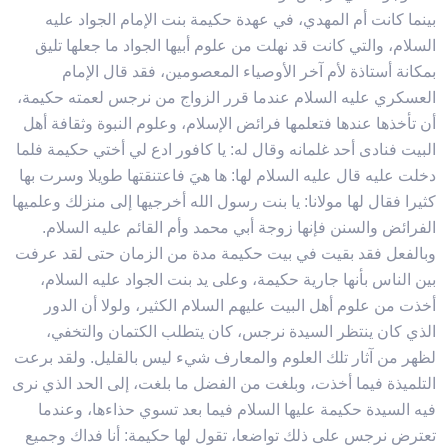
بينما كانت أم المهدي، في عهدة حكيمة بنت الإمام الجواد عليه
السلام، والتي كانت قد نهلت من علوم أبيها الجواد ما جعلها تليق
بمكانة أستاذة لأم آخر الأوصياء المعصومين، فقد قال الإمام
العسكري عليه السلام عندما قرر الزواج من نرجس لعمته حكيمة،
أن تأخذها عندها فتعلمها فرائض الإسلام، وعلوم النبوة وثقافة أهل
البيت فنادى أحد غلمانه وقال له: يا كافور ادع لي أختي حكيمة فلما
دخلت عليه قال عليه السلام لها: ها هيَ فاعتنقتها طويلا وسرت بها
كثيرا فقال لها مولانا: يا بنت رسول الله أخرجيها إلى منزلك وعلميها
الفرائض والسنن فإنها زوجة أبي محمد وأم القائم عليه السلام.
وبالفعل فقد بقيت في بيت حكيمة مدة من الزمان حتى لقد عرفت
بين الناس بأنها جارية حكيمة، وعلى يد بنت الجواد عليه السلام،
أخذت من علوم أهل البيت عليهم السلام الكثير، ولولا أن الدور
الذي كان ينتظر السيدة نرجس، كان يتطلب الكتمان والتخفي،
لظهر من آثار تلك العلوم والمعارف شيء ليس بالقليل. ولقد برعت
التلميذة فيما أخذت، وبلغت من الفضل ما بلغت، إلى الحد الذي نرى
فيه السيدة حكيمة عليها السلام فيما بعد تسوي حذاءها، وعندما
تعترض نرجس على ذلك تواضعا، تقول لها حكيمة: أنا فداك وجميع