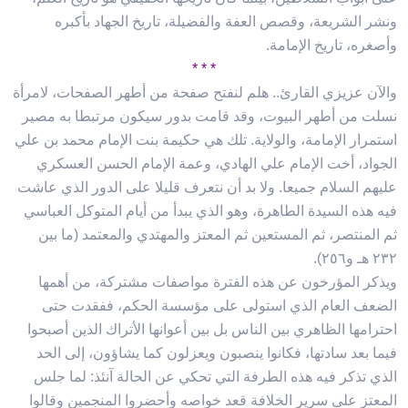
ونشر الشريعة، وقصص العفة والفضيلة، تاريخ الجهاد بأكبره
وأصغره، تاريخ الإمامة.
* * *
والآن عزيزي القارئ.. هلم لنفتح صفحة من أطهر الصفحات، لامرأة
نسلت من أطهر البيوت، وقد قامت بدور سيكون مرتبطا به مصير
استمرار الإمامة، والولاية. تلك هي حكيمة بنت الإمام محمد بن علي
الجواد، أخت الإمام علي الهادي، وعمة الإمام الحسن العسكري
عليهم السلام جميعا. ولا بد أن نتعرف قليلا على الدور الذي عاشت
فيه هذه السيدة الطاهرة، وهو الذي يبدأ من أيام المتوكل العباسي
ثم المنتصر، ثم المستعين ثم المعتز والمهتدي والمعتمد (ما بين
٢٣٢ هـ و٢٥٦).
ويذكر المؤرخون عن هذه الفترة مواصفات مشتركة، من أهمها
الضعف العام الذي استولى على مؤسسة الحكم، ففقدت حتى
احترامها الظاهري بين الناس بل بين أعوانها الأتراك الذين أصبحوا
فيما بعد سادتها، فكانوا ينصبون ويعزلون كما يشاؤون، إلى الحد
الذي تذكر فيه هذه الطرفة التي تحكي عن الحالة آنئذ: لما جلس
المعتز على سرير الخلافة قعد خواصه وأحضروا المنجمين وقالوا