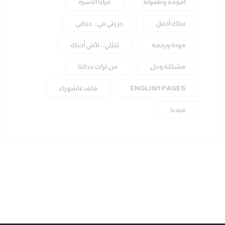
أمومة وطفولة
مرايا الأسرة
بيتك أجمل
حريتي في.. حجابي
مودة ورحمة
بُنيّتي.. لأنني أحبكِ
مشكلة وحل
من تراث جداتنا
ENGLISH PAGES
ملف عاشوراء
ميديا