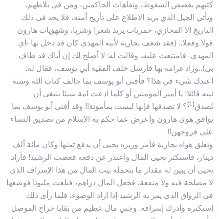
كتبهم بقصص السقوط، وتفاهات الحاكمين، ومن في بلاطهم.
ويأتي الجيل الذي يريد الاطلاع على تأريخ أمته، فلا يجد في ذلك
التاريخ إلا المخازي، خمريات يزيد شعرا وشربا، وشهويات هارون
قولا وفعلا.. (فقد شغف بجارية لأبيه المهدي كان قد دخل بها -أي
المهدي- فامتنعت عليه، وقالت له: لا أصلح لك إن أباك قد طاف
بي)..وزاد غرامه بها فأرسل خلف الفقيه أبي يوسف، فقال له:
أعندك شيء في هذا؟ فأفتى أبو يوسف بما خالف كتاب الله وسنة
نبيه قائلا: يا أمير المؤمنين أو كلما ادعت امة شيئا ينبغي أن
(1)
تُصدق
؟ لا تصدقها فإنها ليست بمأمونة!! وقد أفتى أبو يوسف بما
يوافق هوى هارون وأعرض عما حكم به الإسلام من تصديق النساء
على فروجهن!!
وتعلق هواه بجارية فأمر وزيره يحيى أن يدفع ثمنها وكان مائة ألف
دينار، فاستكثر يحيى المال واعتذر عن دفعه فغضب الرشيد! فأراد
يحيى أن يبين له مقدار ما يتحمله بيت المال من هذا الإسراف الذي
لا مصلحة فيه ولا منفعة، فجعل المال دراهم، فبلغت مليونا فوضعها
في الرواق الذي يمر به الرشيد إذا اراد الوضوء، فلما رأى ذلك
استكثره وأدرك إسرافه. وجبي مال عظيم من بقايا خراج الموصل