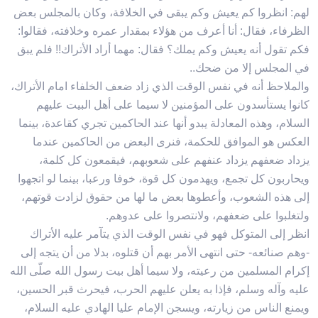
لهم: انظروا كم يعيش وكم يبقى في الخلافة، وكان بالمجلس بعض
الظرفاء، فقال: أنا أعرف من هؤلاء بمقدار عمره وخلافته، فقالوا:
فكم تقول أنه يعيش وكم يملك؟ فقال: مهما أراد الأتراك!! فلم يبق
في المجلس إلا من ضحك..
والملاحظ أنه في نفس الوقت الذي زاد ضعف الخلفاء امام الأتراك،
كانوا يستأسدون على المؤمنين لا سيما على أهل البيت عليهم
السلام، وهذه المعادلة يبدو أنها عند الحاكمين تجري كقاعدة، بينما
العكس هو الموافق للحكمة، فنرى البعض من الحاكمين عندما
يزداد ضعفهم يزداد عنفهم على شعوبهم، فيقمعون كل كلمة،
ويحاربون كل تجمع، ويهدمون كل قوة، خوفا ورعبا، بينما لو اتجهوا
إلى هذه الشعوب، وأعطوها بعض ما لها من حقوق لزادت قوتهم،
ولتغلبوا على ضعفهم، ولانتصروا على عدوهم.
انظر إلى المتوكل فهو في نفس الوقت الذي يتآمر عليه الأتراك
-وهم صنائعه- حتى انتهى الأمر بهم أن قتلوه، بدلا من أن يتجه إلى
إكرام المسلمين من رعيته، ولا سيما أهل بيت رسول الله صلّى الله
عليه وآله وسلم، فإذا به يعلن عليهم الحرب، فيحرث قبر الحسين،
ويمنع الناس من زيارته، ويسجن الإمام عليا الهادي عليه السلام،