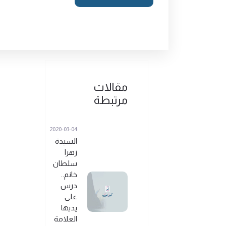
مقالات
مرتبطة
2020-03-04
السيدة
زهرا
سلطان
خانم..
درس
على
يديها
العلامة