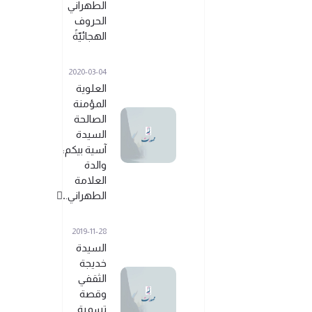
الطهراني
الحروف
الهجائيّةً
2020-03-04
العلوية
المؤمنة
الصالحة
السيدة
آسية بيكم:
والدة
العلامة
الطهراني..ً
2019-11-28
السيدة
خديجة
الثقفي
وقصة
تسمية