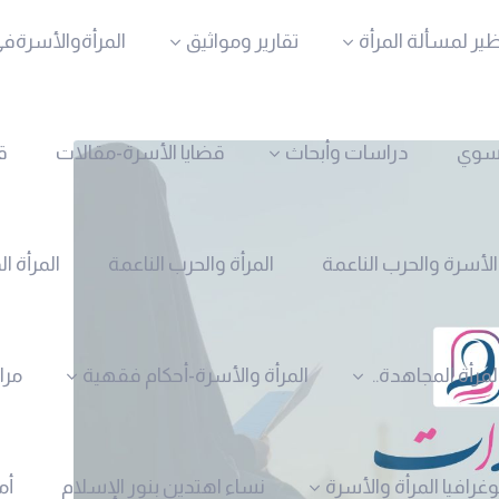
ظير لمسألة المرأة
تقارير ومواثيق
المرأةوالأسرةفي
نسوي
دراسات وأبحاث
قضايا الأسرة-مقالات
ق
الأسرة والحرب الناعمة
المرأة والحرب الناعمة
المرأة ا
لمرأة المجاهدة..
المرأة والأسرة-أحكام فقهية
مرا
وغرافيا المرأة والأسرة
نساء اهتدين بنور الإسلام
أم