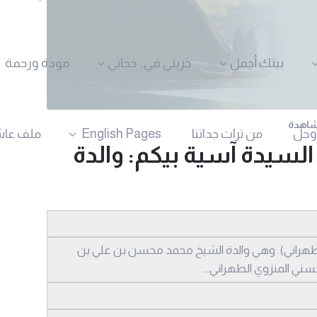
بيتك أجمل
حريتي في.. حجابي
مودة ورحمة
وحل
من تراث جداتنا
English Pages
ملف عاش
السيدة آسية بيكم: والدة
الطهراني). وهي والدة الشيخ محمد محسن بن علي بن
ني المنزوي الطهراني...