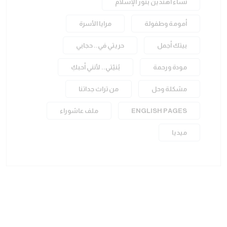
نساء اهتدين بنور الإسلام
أمومة وطفولة
مرايا الأسرة
بيتك أجمل
حريتي في.. حجابي
مودة ورحمة
بُنيّتي.. لأنني أحبكِ
مشكلة وحل
من تراث جداتنا
ENGLISH PAGES
ملف عاشوراء
ميديا