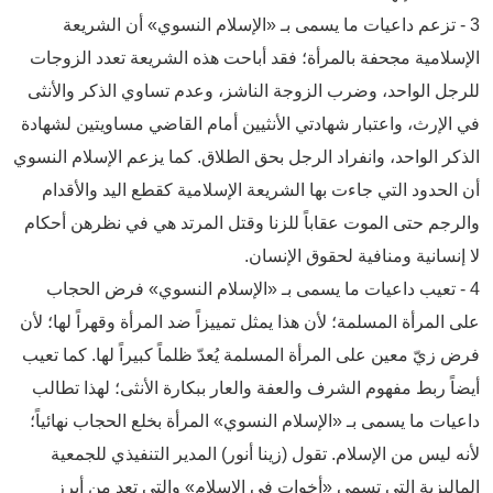
3 - تزعم داعيات ما يسمى بـ «الإسلام النسوي» أن الشريعة
الإسلامية مجحفة بالمرأة؛ فقد أباحت هذه الشريعة تعدد الزوجات
للرجل الواحد، وضرب الزوجة الناشز، وعدم تساوي الذكر والأنثى
في الإرث، واعتبار شهادتي الأنثيين أمام القاضي مساويتين لشهادة
الذكر الواحد، وانفراد الرجل بحق الطلاق. كما يزعم الإسلام النسوي
أن الحدود التي جاءت بها الشريعة الإسلامية كقطع اليد والأقدام
والرجم حتى الموت عقاباً للزنا وقتل المرتد هي في نظرهن أحكام
لا إنسانية ومنافية لحقوق الإنسان.
4 - تعيب داعيات ما يسمى بـ «الإسلام النسوي» فرض الحجاب
على المرأة المسلمة؛ لأن هذا يمثل تمييزاً ضد المرأة وقهراً لها؛ لأن
فرض زيّ معين على المرأة المسلمة يُعدّ ظلماً كبيراً لها. كما تعيب
أيضاً ربط مفهوم الشرف والعفة والعار ببكارة الأنثى؛ لهذا تطالب
داعيات ما يسمى بـ «الإسلام النسوي» المرأة بخلع الحجاب نهائياً؛
لأنه ليس من الإسلام. تقول (زينا أنور) المدير التنفيذي للجمعية
الماليزية التي تسمى «أخوات في الإسلام» والتي تعد من أبرز