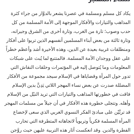
يكاد كل مسلم ومسلمة في عصرنا يشعر بالدوَّار من جراء كثرة
المذاهب والتيارات والأفكار الموجهة إلى الأمة المسلمة من كل
حدب وصوب؛ تارة من الغرب، وتارة أخرى من الشرق وجيرانه،
وتارة ثالثة من بعض أبناء المسلمين أنفسهم الذين تربوا على أفكار
ومنطلقات غربية بعيدة عن الدين، وهذه الأخيرة أشد وأعظم خطراً
على عقل ووجدان الأمة المسلمة. فالمتتبع لما يُبث على شبكات
المعلومات وما يُتوصل إليه في المؤتمرات وحلقات النقاش التي
تدور حول المرأة وقضاياها في الإسلام سيجد مجموعة من الأفكار
المضللة صدرت عن بعض نساء المهجر اللاتي يَدِنَّ بدين الإسلام
فاقت في خطورتها المذاهب والتيارات التي تريد النيْل من الإسلام
وأهله. وتتجلى خطورة هذه الأفكار في أن جيلاً من مسلمات المهجر
قد تربَّيْن على مبادئ الفكر النسوي الغربي الذي سعى لإخضاع
المرأة المسلمة فكرياً وتربوياً لاتجاهاته المتطرفة التي تحارب
الفطرة والدين. وقد انعكست آثار هذه التربية عليهن حيث روَّجن