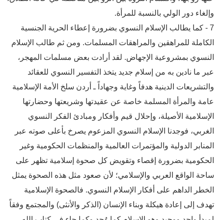
وإلغاء دور الولي بالنسبة للمرأة.
7 - كما يطالب الإسلام النسوي بضرورة إعطاء الحرية الجنسية
الكاملة للمراهقين والمراهقات المسلمات. ومن ثم طالب الإسلام
النسوي بمشروعية الإجهاض. لقد أرادت بعض مسلمات المهجر،
عبر ما نادين به من إسلام جديد يتخذ التفسير النسوي للعقائد
والتشريعات الدينية هدفاً وغاية وجهاداً ـ أردن سلخ الأمة الإسلامية
عامة والمرأة المسلمة خاصة عن عقيدتها وشريعتها وحضارتها
الإسلامية الأصيلة، وإحلال قيم وأفكار ومبادئ الفكر النسوي
الغربي، فوجدنا الإسلام النسوي المزعوم يصرخ بأعلى صوته عبر
المنابر الدولية والمؤتمرات العالمية والمنظمات الحكومية وغير
الحكومية بضرورة إقصاء وتقويض كل صحوة إسلامية تظهر على
ساحة الواقع العربي والإسلامي؛ لأن صعود مثل هذه الصحوة يمثل
الخطر الداهم على أفكار الإسلام النسوي. فالصحوة الإسلامية
تهدف إلى إعادة هيكلة وبناء الإنسان (الذكر والأنثى) والمجتمع وفقاً
لمبدأ واحد ووحيد وهو الإسلام كما وُجد وكما جاء في كتاب الله