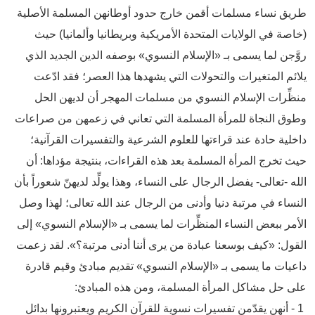
طريق نساء مسلمات أقمن خارج حدود أوطانهن المسلمة الأصلية
(خاصة في الولايات المتحدة الأمريكية وبريطانيا وألمانيا) حيث
روَّجن لما يسمى بـ «الإسلام النسوي» بوصفه الدين الجديد الذي
يلائم المتغيرات والتحولات التي يشهدها هذا العصر؛ فقد ادّعت
منظِّرات الإسلام النسوي من مسلمات المهجر أن لديهن الحل
وطوق النجاة للمرأة المسلمة التي تعاني في زعمهن من صراعات
داخلية حادة عند قراءتها للعلوم الشرعية والتفسيرات القرآنية؛
حيث تخرج المرأة المسلمة بعد هذه القراءات، بنتيجة مؤداها: أن
الله -تعالى- يفضل الرجال على النساء، وهذا يولِّد لديهنّ شعوراً بأن
النساء في مرتبة دنيا وأدنى من الرجال عند الله تعالى؛ لهذا وصل
الأمر ببعض النساء المنظِّرات لما يسمى بـ «الإسلام النسوي» إلى
القول: «كيف بوسعنا عبادة من يرى أننا أدنى مرتبة؟». لقد زعمت
داعيات ما يسمى بـ «الإسلام النسوي» تقديم مبادئ وقيم قادرة
على حل مشاكل المرأة المسلمة، ومن هذه المبادئ:
1 - أنهن يقدّمن تفسيرات نسوية للقرآن الكريم ويعتبرونها بدائل