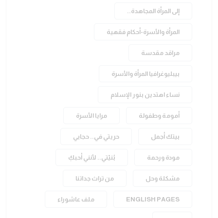
إلى المرأة المجاهدة..
المرأة والأسرة-أحكام فقهية
مراقد مقدسة
بيبليوغرافيا المرأة والأسرة
نساء اهتدين بنور الإسلام
أمومة وطفولة
مرايا الأسرة
بيتك أجمل
حريتي في.. حجابي
مودة ورحمة
بُنيّتي.. لأنني أحبكِ
مشكلة وحل
من تراث جداتنا
ENGLISH PAGES
ملف عاشوراء