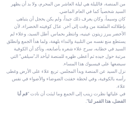
من المنصة، فالليلة هي ليلة العاشر من المحرم، ولا بد أن يظهر
السيد شخصياً كما في العام الماضي.
كان وسيماً، وكان يعرف ذلك جيداً، ولم يكن يخجل أن يتباهى
بإطلالته الملفتة من وقت إلى آخر. عدّل كوفيته الخضراء، لأن
الأخضر يبرز زيتون عينيه، وانتظر بحماس. أطل السيد، وعلاء لم
يستطع منع نفسه من التلبية والنداء بلهفة، ولما هدأ الجمع وانطلق
السيد في خطابه، سرح علاء شعره بأصابعه، وتأكد أن الكوفية
مرتبة حول جيده ثم أعطى ظهره للمنصة ليأخد الـ”سيلفي” التي
سيضعها على فيسبوك هذا المساء.
نزل السيد عن المنصة وبدأ المجلس. تربع علاء على الأرض وغطى
رأسه بالكوفية، وفي لحظة خفتت الضوضاء والأضواء في نفس
علاء.
في عليائها نظرت زينب إلى الجمع وما لبثت أن نادت “
قم أبا
الفضل، هذا القمر لنا
”.