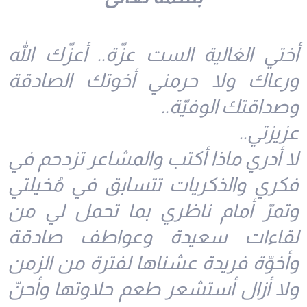
أختي الغالية الست عزّة.. أعزّك الله
ورعاك ولا حرمني أخوتك الصادقة
وصداقتك الوفيّة..
عزيزتي..
لا أدري ماذا أكتب والمشاعر تزدحم في
فكري والذكريات تتسابق في مُخيلتي
وتمرّ أمام ناظري بما تحمل لي من
لقاءات سعيدة وعواطف صادقة
وأخوّة فريدة عشناها لفترة من الزمن
ولا أزال أستشعر طعم حلاوتها وأحنّ