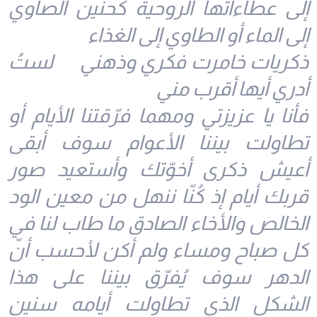
إلى عطاءاتها الروحية كحنين الصاوي
إلى الماء أو الطاوي إلى الغذاء
ذكريات خامرت فكري وذهني لستُ
أدري أيها أقرب مني
فأنا يا عزيزتي ومهما فرّقتنا الأيام أو
تطاولت بيننا الأعوام سوف أبقى
أعيش ذكرى أخوّتك وأستعيد صور
قربك أيام إذ كُنّا ننهل من معين الود
الخالص والأخاء الصادق ما طاب لنا في
كل صباح ومساء ولم أكن لأحسب أنّ
الدهر سوف يُفرّق بيننا على هذا
الشكل الذي تطاولت أيامه سنين