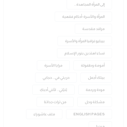
إلى المرأة المجاهدة..
المرأة والأسرة-أحكام فقهية
مراقد مقدسة
بيبليوغرافيا المرأة والأسرة
نساء اهتدين بنور الإسلام
أمومة وطفولة
مرايا الأسرة
بيتك أجمل
حريتي في.. حجابي
مودة ورحمة
بُنيّتي.. لأنني أحبكِ
مشكلة وحل
من تراث جداتنا
ENGLISH PAGES
ملف عاشوراء
ميديا