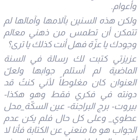
وأعوام.
ولكن هذه السنين بآلامها وآمالها لم
تتمكن أن تطمس من ذهني معالم
وجودك يا عزّة فهل أنت كذلك يا ترى؟
عزيزتي كتبت لك رسالة في السنة
الماضية لم أستلم جوابها ولعلّ
العنوان كان مغلوطاً لأني كنتُ قد
دونته في فكري فقط وهو هكذا-
بيروت- برج البراجنة- عين السكّة_محل
عطوي_ وعلى كل حال فلم يكن عدم
الجواب هو ما منعني عن الكتابة فأنا لا