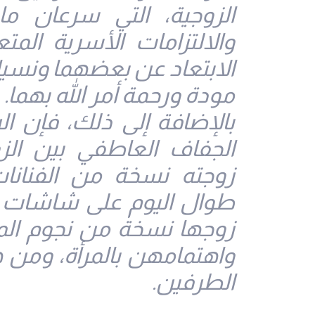
الزوجية، التي سرعان م
والالتزامات الأسرية المت
الابتعاد عن بعضهما ونسيا
مودة ورحمة أمر الله بهما.
بالإضافة إلى ذلك، فإن ال
الجفاف العاطفي بين الز
زوجته نسخة من الفنانات
طوال اليوم على شاشات الت
زوجها نسخة من نجوم ال
واهتمامهن بالمرأة، ومن ه
الطرفين.