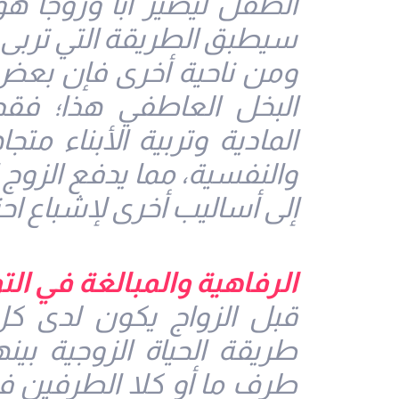
الطفل ليصير أباً وزوجاً ه
سيطبق الطريقة التي تربى ع
ومن ناحية أخرى فإن بعض ا
البخل العاطفي هذا؛ فقد
المادية وتربية الأبناء متج
والنفسية، مما يدفع الزوج إ
إلى أساليب أخرى لإشباع احتي
الرفاهية والمبالغة في ال
قبل الزواج يكون لدى ك
طريقة الحياة الزوجية بين
طرف ما أو كلا الطرفين في