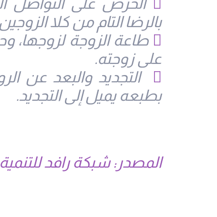

الحرص على التواصل الع
بالرضا التام من كلا الزوجي

طاعة الزوجة لزوجها، وح
على زوجته.

التجديد والبعد عن الرو
بطبعه يميل إلى التجديد.
المصدر: شبکة رافد للتنمية 