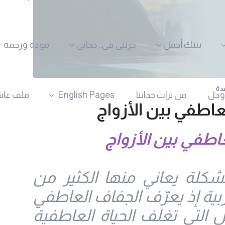
بيتك أجمل
حريتي في.. حجابي
مودة ورحمة
وحل
من تراث جداتنا
English Pages
ملف عاش
اطفي بين الأزواج
طفي بين الأزواج
شكلة يعاني منها الكثير من
بية إذ يعرّف الجفاف العاطفي
ل التي تغلف الحياة العاطفية