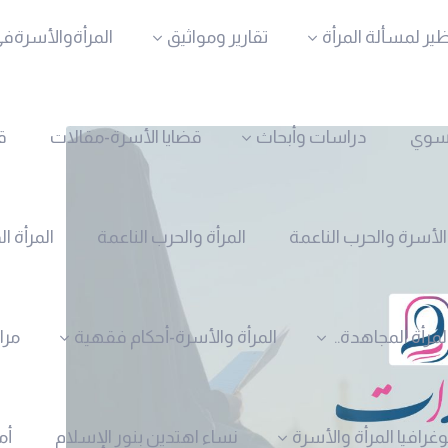
ظير لمسألة المرأة
تقارير ومواثيق
المرأةوالأسرةفي
نسوي
دراسات وأبحاث
قضايا الأسرة-مقالات
ق
الأسرة والحرب الناعمة
المرأة والحرب الناعمة
المرأة ا
لمرأة المجاهدة..
المرأة والأسرة-أحكام فقهية
مرا
وغرافيا المرأة والأسرة
نساء اهتدين بنور الإسلام
أم