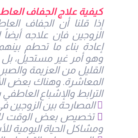
كيفية علاج الجفاف العاط
إذا قلنا أن الجفاف ال
الزوجين فإن علاجه أيضاً ل
إعادة بناء ما تحطم بينهم
وهو أمر غير مستحيل، بل
القليل من العزيمة والصبر
المعاشرة. وهناك بعض الأ
الترابط والإشباع العاطفي ب

المصارحة بين الزوجين في

تخصيص بعض الوقت للزوج
ومشاكل الحياة اليومية للأ