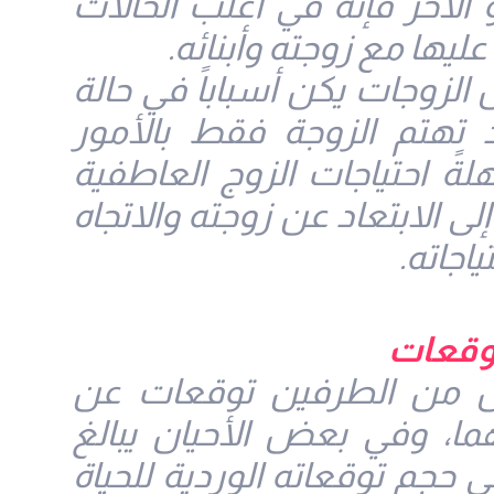
و الآخر فإنه في أغلب الحالات
ليها مع زوجته وأبنائه.
لزوجات يكن أسباباً في حالة
 تهتم الزوجة فقط بالأمور
اهلةً احتياجات الزوج العاطفية
لى الابتعاد عن زوجته والاتجاه
اجاته.
توقعات
ل من الطرفين توقعات عن
هما، وفي بعض الأحيان يبالغ
 حجم توقعاته الوردية للحياة