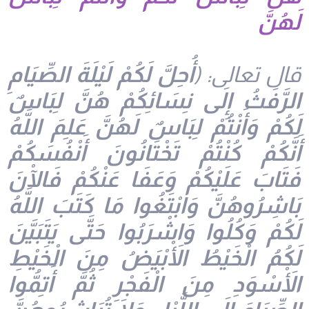
لَهُنَّ
قال تعالى: (
أُحِلَّ لَكُمْ لَيْلَةَ الصِّيَامِ
الرَّفَثُ إِلَى نِسَائِكُمْ هُنَّ لِبَاسٌ
لَكُمْ وَأَنْتُمْ لِبَاسٌ لَهُنَّ عَلِمَ اللَّهُ
أَنَّكُمْ كُنْتُمْ تَخْتَانُونَ أَنْفُسَكُمْ
فَتَابَ عَلَيْكُمْ وَعَفَا عَنْكُمْ فَالْآنَ
بَاشِرُوهُنَّ وَابْتَغُوا مَا كَتَبَ اللَّهُ
لَكُمْ وَكُلُوا وَاشْرَبُوا حَتَّى يَتَبَيَّنَ
لَكُمُ الْخَيْطُ الْأَبْيَضُ مِنَ الْخَيْطِ
الْأَسْوَدِ مِنَ الْفَجْرِ ثُمَّ أَتِمُّوا