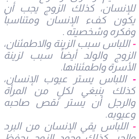
للإنسان، كذلك الزوج يجب أن
يكون كفء الإنسان ومتناسباً
وفكره وشخصيته .
-
اللباس سبب الزينة والاطمئنان،
الزوج والولد أيضاً سبب لزينة
الأسرة واطمئنانها.
-
اللباس يستر عيوب الإنسان،
كذلك ينبغي لكلٍ من المرأة
والرجل أن يستر نقص صاحبه
وعيوبه.
-
اللباس يقي الإنسان من البرد
والحر، كذلك وجود الزوج يحفظ