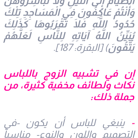
الصِّيَامَ إِلَى اللَّيْلِ وَلَا تُبَاشِرُوهُنَّ
وَأَنْتُمْ عَاكِفُونَ فِي الْمَسَاجِدِ تِلْكَ
حُدُودُ اللَّهِ فَلَا تَقْرَبُوهَا كَذَلِكَ
يُبَيِّنُ اللَّهُ آيَاتِهِ لِلنَّاسِ لَعَلَّهُمْ
يَتَّقُونَ
) [البقرة: 187].
إن في تشبيه الزوج باللباس
نكاث ولطائف مخفية كثيرة، من
جملة ذلك:
-
ينبغي للباس أن يكون -في
التصميم واللون والنوع- مناسباً