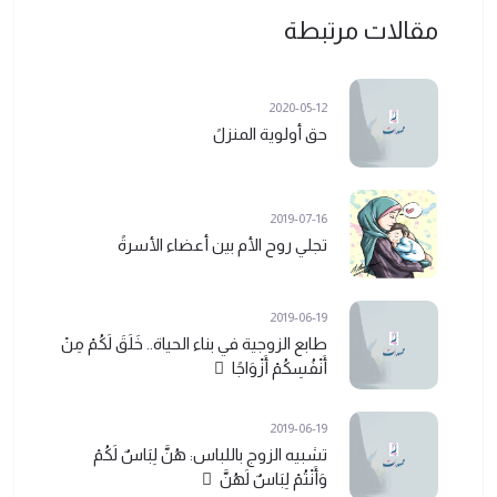
مقالات مرتبطة
2020-05-12
حق أولوية المنزلً
2019-07-16
تجلي روح الأم بين أعضاء الأسرةً
2019-06-19
طابع الزوجية في بناء الحياة.. خَلَقَ لَكُمْ مِنْ
أَنْفُسِكُمْ أَزْوَاجًا ً
2019-06-19
تشبيه الزوج باللباس: هُنَّ لِبَاسٌ لَكُمْ
وَأَنْتُمْ لِبَاسٌ لَهُنَّ ً