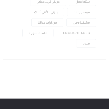
بيتك أجمل
حريتي في.. حجابي
مودة ورحمة
بُنيّتي.. لأنني أحبكِ
مشكلة وحل
من تراث جداتنا
ENGLISH PAGES
ملف عاشوراء
ميديا