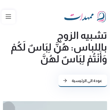
تشبيه الزوج
باللباس: هُنَّ لِبَاسٌ لَكُمْ
وَأَنْتُمْ لِبَاسٌ لَهُنَّ
عودة الى الرئيسية