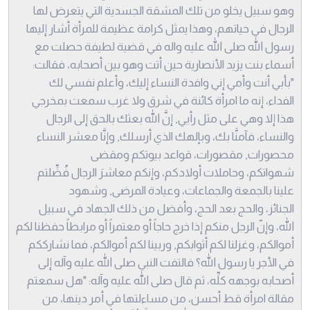
وهو سبيل يخلو من تلك المشقة الجسدية التي يتعرض لها
الرجال في حياتهم، وهذا يمثل كرامة عظيمة للمرأة أشار إليها
رسول الله صلى الله عليه واله في قضية لطيفة حصلت مع
أسماء بنت يزيد الأنصارية حين أتت وهو بين أصحابه، فقالت:
"بأبي أنت وأمي إني وافدة النساء إليك، وأعلم نفسي لك
الفداء، إنه ما امرأة كائنة في شرق ولا غرب سمعت بمخرجي
هذا إلا وهي على مثل رأيي, إنَّ الله بعثك بالحق إلى الرجال
والنساء، فآمنَّا بك، وبإلهك الذي أرسلك, وإنَّا معشر النساء
محصورات, مقصورات، قواعد بيوتكم ومقضى
شهواتكم، وحاملات أولادكم، وإنكم معاشرَ الرجال فُضِّلتم
علينا بالجمعة والجماعات، وعيادة المرضى, وشهود
الجنائز، والحج بعد الحج، وأفضل من ذلك الجهاد في سبيل
الله، وإنّ الرجل منكم إذا خرج حاجاً أو معتمراً أو مرابطاً حفظنا لكم
أموالكم، وغزلنا لكم أثوابكم, وربينا لكم أموالكم، فما نشارككم
في الأجر يا رسول الله؟ فالتفت النبي صلى الله عليه وآله إلى
أصحابه بوجهه كلِّه، ثم قال صلى الله عليه وآله: "هل سمعتم
مقالة امرأة قط أحسن، من مساءلتها في أمر دينها، من