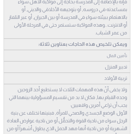
فإنه بالإضافة إلى المدرسة بحاجة إلى مواكبة الأهل سواء
بمساعدته في دروسه, أو بتوجيهه الأخلاقي والديني, أو
بالاهتمام ببيئته سواء في المدرسة أو بين الجيران, أو عبر التلفاز
أو الانترنت...وهذه المواكبة ستستمر حتى في المرحلة الأولى
من عمر الشباب.
ويمكن تلخيص هذه الحاجات بعناوين ثلاثة:
تأمين المال
تدبير المنزل
تربية الأولاد
ولا يخفى أنّ هذه المهمات الثلاث لا يستطيع أحد الزوجين
وحده القيام بها, فكان لا بد من تقسيم المسؤولية بينهما التي
يجب أن تراعي أمرين واقعيين:
الأول: الوضع الجسدي والصحي للمرأة, فبنيتها تختلف عن بنية
الرجل سواء من ناحية القوة والتحمُّل أو من ناحية عوارض العادة
الشهرية أو من ناحية أنها مهد الحمل الذي يطول أشهراً أو من