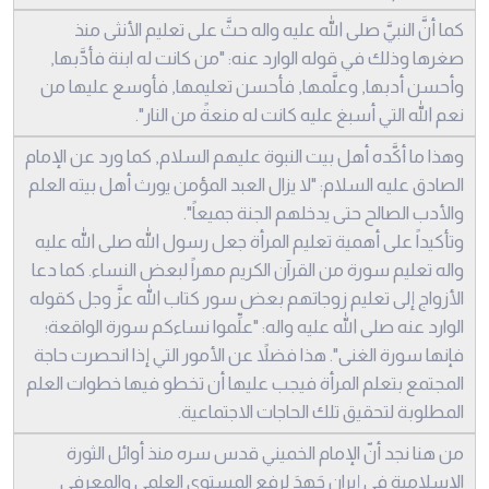
كما أنَّ النبيَّ صلى الله عليه واله حثَّ على تعليم الأنثى منذ
صغرها وذلك في قوله الوارد عنه: "من كانت له ابنة فأدَّبها,
وأحسن أدبها, وعلَّمها, فأحسن تعليمها, فأوسع عليها من
نعم الله التي أسبغ عليه كانت له منعةً من النار".
وهذا ما أكَّده أهل بيت النبوة عليهم السلام, كما ورد عن الإمام
الصادق عليه السلام: "لا يزال العبد المؤمن يورث أهل بيته العلم
والأدب الصالح حتى يدخلهم الجنة جميعاً".
وتأكيداً على أهمية تعليم المرأة جعل رسول الله صلى الله عليه
واله تعليم سورة من القرآن الكريم مهراً لبعض النساء. كما دعا
الأزواج إلى تعليم زوجاتهم بعض سور كتاب الله عزَّ وجل كقوله
الوارد عنه صلى الله عليه واله: "علِّموا نساءكم سورة الواقعة؛
فإنها سورة الغنى". هذا فضلاً عن الأمور التي إذا انحصرت حاجة
المجتمع بتعلم المرأة فيجب عليها أن تخطو فيها خطوات العلم
المطلوبة لتحقيق تلك الحاجات الاجتماعية.
من هنا نجد أنّ الإمام الخميني قدس سره منذ أوائل الثورة
الإسلامية في إيران جَهِدَ لرفع المستوى العلمي والمعرفي