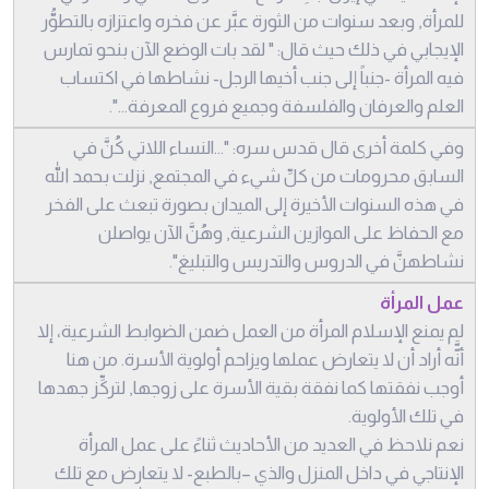
للمرأة, وبعد سنوات من الثورة عبَّر عن فخره واعتزازه بالتطوُّر
الإيجابي في ذلك حيث قال: " لقد بات الوضع الآن بنحو تمارس
فيه المرأة -جنباً إلى جنب أخيها الرجل- نشاطها في اكتساب
العلم والعرفان والفلسفة وجميع فروع المعرفة...".
وفي كلمة أخرى قال قدس سره: "...النساء اللاتي كُنَّ في
السابق محرومات من كلِّ شيء في المجتمع, نزلت بحمد الله
في هذه السنوات الأخيرة إلى الميدان بصورة تبعث على الفخر
مع الحفاظ على الموازين الشرعية, وهُنَّ الآن يواصلن
نشاطهنَّ في الدروس والتدريس والتبليغ".
عمل المرأة
لم يمنع الإسلام المرأة من العمل ضمن الضوابط الشرعية، إلا
أنَّّه أراد أن لا يتعارض عملها ويزاحم أولوية الأسرة. من هنا
أوجب نفقتها كما نفقة بقية الأسرة على زوجها, لتركِّز جهدها
في تلك الأولوية.
نعم نلاحظ في العديد من الأحاديث ثناءً على عمل المرأة
الإنتاجي في داخل المنزل والذي –بالطبع- لا يتعارض مع تلك