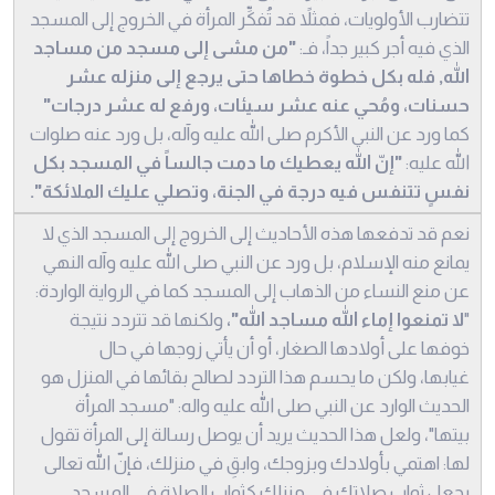
تتضارب الأولويات، فمثلاً قد تُفكِّر المرأة في الخروج إلى المسجد
الذي فيه أجر كبير جداً، فـ:
"من مشى إلى مسجد من مساجد
الله, فله بكل خطوة خطاها حتى يرجع إلى منزله عشر
حسنات، ومُحي عنه عشر سيئات، ورفع له عشر درجات"
كما ورد عن النبي الأكرم صلى الله عليه وآله، بل ورد عنه صلوات
الله عليه:
"إنّ الله يعطيك ما دمت جالساً في المسجد بكل
نفسٍ تتنفس فيه درجة في الجنة، وتصلي عليك الملائكة".
نعم قد تدفعها هذه الأحاديث إلى الخروج إلى المسجد الذي لا
يمانع منه الإسلام، بل ورد عن النبي صلى الله عليه وآله النهي
عن منع النساء من الذهاب إلى المسجد كما في الرواية الواردة:
"
لا تمنعوا إماء الله مساجد الله"،
ولكنها قد تتردد نتيجة
خوفها على أولادها الصغار، أو أن يأتي زوجها في حال
غيابها، ولكن ما يحسم هذا التردد لصالح بقائها في المنزل هو
الحديث الوارد عن النبي صلى الله عليه واله: "مسجد المرأة
بيتها"، ولعل هذا الحديث يريد أن يوصل رسالة إلى المرأة تقول
لها: اهتمي بأولادك وبزوجك، وابقِ في منزلك، فإنّ الله تعالى
يجعل ثواب صلاتك في منزلك كثواب الصلاة في المسجد.