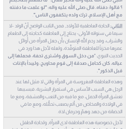
؟ قالوا: دفناه. قال صلى الله عليه واله: "لو علمت ما دفنته
مع أهل الإسلام, ترك ولده يتكففون الناس"
.
الثاني:
الحاجة العاطفية للأولاد, فمن الثابت الواضح أنّ الولد -لا
سيما في سنواته الأولى- يحتاج إلى العاطفة كحاجته إلى الطعام
والشراب، وقد رحم الله الإنسان بأن جعل المرأة من أوائل
عمرها مخزناً للعاطفة المتوقِّدة، ولعله لأجل هذا ورد في
الحديث النبوي: "
من دخل السوق واشترى تحفة، فحملها إلى
عياله، كان كحامل صدقة إلى قومٍ محاويج، وليبدأ بالإناث
قبل الذكور".
وهذه العاطفة المغروسة في المرأة والتي لا مثيل لها عند
الرجل هي السبب الأساس في استمرار البشرية، فبسببها
تعشق المرأة الحمل، مع ما فيه من التعب والمشقة، ومع ما
في الولادة والمخاض من ألم يصعب تحمُّله، ومع ما في
الحضانة من جهد وهمّ وحرمان لذة.
لأجل خصوصية هذه العاطفة لدى المرأة, ولحاجة الطفل