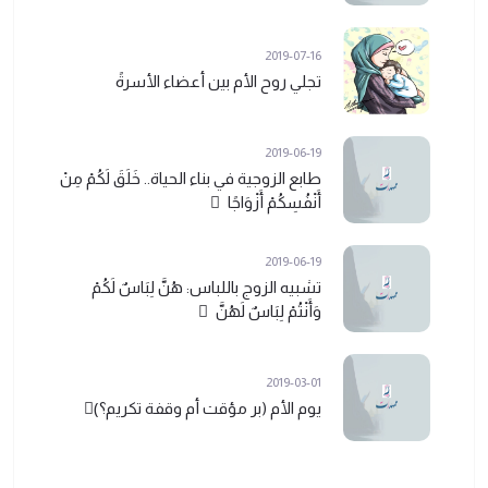
2019-07-16
تجلي روح الأم بين أعضاء الأسرةً
2019-06-19
طابع الزوجية في بناء الحياة.. خَلَقَ لَكُمْ مِنْ
أَنْفُسِكُمْ أَزْوَاجًا ً
2019-06-19
تشبيه الزوج باللباس: هُنَّ لِبَاسٌ لَكُمْ
وَأَنْتُمْ لِبَاسٌ لَهُنَّ ً
2019-03-01
يوم الأم (بر مؤقت أم وقفة تكريم؟)ً