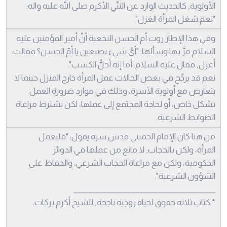
الأولوية, كالحديث الوارد عن النبِّي الأكرم صلى الله عليه واله:
"نعم شغل المرأة الغزل".
وفي هذا الإطار روت أم الحسن النخعية أنَّ أمير المؤمنين عليه
السلام مرَّ بها وسألها: "أيَّ شيء تصنعين يا أمّ الحسن؟ فقالت:
أغزل, فقال عليه السلام: أما إنه أحلُّ الكسب".
نعم قد يرجَّح في بعض الحالات عمل المرأة خارج المنزل حينما لا
يتعارض مع أولوية الأسرة، وذلك في موارد ضرورة العمل
بشكل خاص، أو لحاجة المجتمع إلى عملها، لكن يشترط مراعاة
الضوابط الشرعية.
من هنا كان الإمام الخميني قدس سره يقول: "فلتعمل
المرأة، ولكن بالحجاب, لا مانع من عملها في الدوائر
الحكومية، ولكن مع مراعاة الحجاب الشرعي، والحفاظ على
الشؤون الشرعية".
________________________________________
* كتاب ثلاثة حقوق لحياة زوجية ناجحة, للشيخ أكرم بركات.