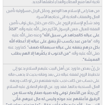
ناحية أنها منبع العطاء والغذاء لطفلها الجديد.
من هنا راعى الإسلام هذا الوضع, وحمّل الرجل مسؤولية تأمين
المال والنفقات المادية التي تحتاجها الأسرة.
وقد شجَّع الإسلام الزوج على ذلك من خلال بيان ثواب تأمين
النفقة للعيال، فعن الرسول الأكرم صلى الله عليه وآله:
"الكادُّ
على عياله كالمجاهد في سبيل الله"
وعنه صلى الله عليه
واله: "
ما من عبد يكسب ثمَّ ينفق على عياله إلا أعطاه الله
بكل درهم ينفقه على عياله سبعمائة ضعف
". كما ورد عنه
صلى الله عليه وآله:
"من الذنوب لا يكفِّرها إلا الهم بطلب
المعيشة".
بل إنّ بعض ما ورد عن أهل البيت عليهم السلام يدعو إلى
تخطيط الزوج لنفقة عياله حتى بعد وفاته بحيث لا يذهب ماله
على حساب من كانت تجب عليه نفقتهم حتى لو كانت وجهة
المال مُستحبة بذاتها, فقد ورد عن الإمام الصادق عليه السلام:
"
إن رجلاً من الأنصار توفي وله صبية صغار وله ستة من
الرقيق فأعتقهم عند موته وليس له مال غيرهم, فأُتي
النبي صلى الله عليه واله فأُخبر فقال: "ما صنعتم بصاحبكم"