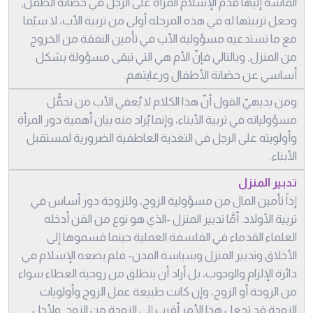
الماسَّة إليها قدّم الإسلام المرأة على الرجل في حضانة الطفل,
وجعل تربيتها له في هذه المرحلة أولى من تربية الأب، لا سيّما
مع ما تستدعيه مسؤولية الأب في تأمين النفقة من الخروج
من المنزل, وبالتالي فإنّ الأم هي التي تبقى مسؤولة بشكل
أساسي عن حضانة الأطفال ورعايتهم.
ومن بديهيّ القول أنّ هذا الكلام لا يُعفي الأب من تحمُّل
مسؤولياته في تربية الأبناء، وإنما يُراد منه بيان أهمية دور المرأة
وأولويته على الرجل في التغذية العاطفية الضرورية لمستقبل
الأبناء.
تدبير المنزل
إذاً تأمين المال من مسؤولية الزوج، وللزوجة دور أساس في
تربية الأولاد. أمَّا تدبير المنزل -الذي هو نوع من الفن أدخله
العلماء القدماء في الفلسفة العملية حينما قسموها إلى
الأخلاق وتدبير المنزل وسياسة المدن- فلم يضعه الإسلام في
دائرة الإلزام والوجوب، بل أراد أن ينطلق من روحية العطاء سواء
من الزوجة أو الزوج، وإن كانت طبيعة عمل الزوج وأولويات
الزوجة قد تجعل هذا الأمر أقرب إلى الزوجة من الزوج. ولأجل