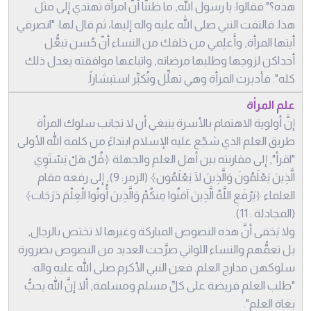
هذه؟" فقالوا: يا رسول الله, ما ظننَّا أنّ امرأة تهتدي إلى مثل
هذا. فالتفت النبي صلى الله عليه واله إليها، ثم قال لها: "انصرفي
أيتها المرأة, وأَعلِمي من خلفك من النساء أنّ حُسن تبعُّل
أحداكن لزوجها وطلبها مرضاته, واتباعها موافقته يعدل ذلك
كله". فأدبرت المرأة وهي تهلِّل وتُكبِّر استبشاراً.
علم المرأة
إنَّ أولوية الاهتمام بالأسرة ينبغي أن لا تجانب سلوك المرأة
طريق العلم الذي شجّع عليه الإسلام ابتداءً من كلمة الله الأولى
"اقرأ", إلى مقارنته بين أهل العلم والجهلة ﴿قُلْ هَلْ يَسْتَوِي
الَّذِينَ يَعْلَمُونَ وَالَّذِينَ لَا يَعْلَمُون﴾ (الزمر: 9), إلى رفعه مقام
العلماء ﴿يَرْفَعِ اللَّهُ الَّذِينَ آمَنُوا مِنكُمْ وَالَّذِينَ أُوتُوا الْعِلْمَ دَرَجَات﴾
(المجادلة : 11).
ولا يَخفى أنَّ هذه النصوص المباركة وغيرها لا تختص بالرجال,
بل تعمُّهم والنساء اللواتي صرَّحت العديد من النصوص بضرورة
سلوكهن مدارج العلم. فعن النبي الأكرم صلى الله عليه واله:
"طلب العلم فريضة على كلِّ مسلم ومسلمة, ألا إنَّ الله يحبُّ
بغاة العلم".