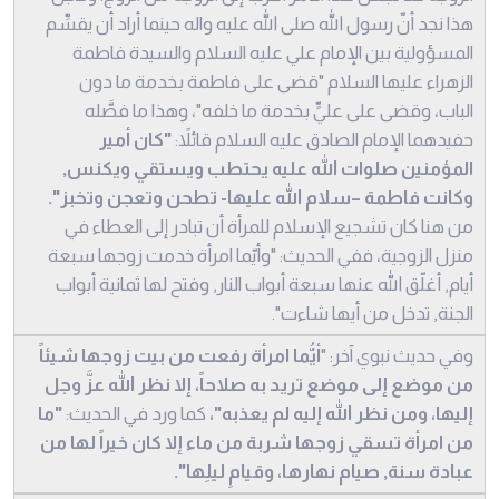
هذا نجد أنّ رسول الله صلى الله عليه واله حينما أراد أن يقسِّم
المسؤولية بين الإمام علي عليه السلام والسيدة فاطمة
الزهراء عليها السلام "قضى على فاطمة بخدمة ما دون
الباب، وقضى على عليٍّ بخدمة ما خلفه"، وهذا ما فصَّله
حفيدهما الإمام الصادق عليه السلام قائلاً:
"كان أمير
المؤمنين صلوات الله عليه يحتطب ويستقي ويكنس,
وكانت فاطمة –سلام الله عليها- تطحن وتعجن وتخبز".
من هنا كان تشجيع الإسلام للمرأة أن تبادر إلى العطاء في
منزل الزوجية، ففي الحديث: "وأيّما امرأة خدمت زوجها سبعة
أيام, أغلّق الله عنها سبعة أبواب النار, وفتح لها ثمانية أبواب
الجنة, تدخل من أيها شاءت".
وفي حديث نبوي آخر: "
أيُّما امرأة رفعت من بيت زوجها شيئاً
من موضع إلى موضع تريد به صلاحاً، إلا نظر الله عزَّ وجل
إليها، ومن نظر الله إليه لم يعذبه"،
كما ورد في الحديث:
"ما
من امرأة تسقي زوجها شربة من ماء إلا كان خيراً لها من
عبادة سنة, صيام نهارها، وقيامِ ليلِها".