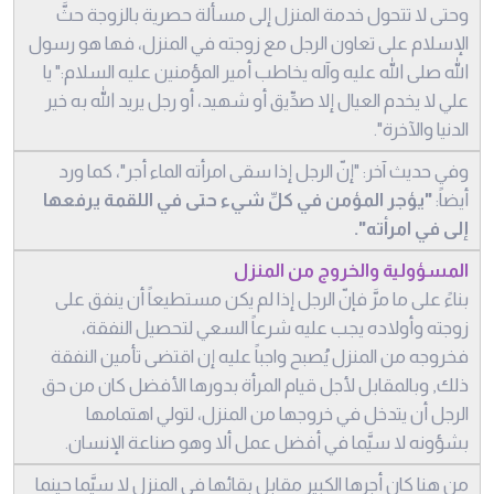
وحتى لا تتحول خدمة المنزل إلى مسألة حصرية بالزوجة حثَّ
الإسلام على تعاون الرجل مع زوجته في المنزل، فها هو رسول
الله صلى الله عليه وآله يخاطب أمير المؤمنين عليه السلام:" يا
علي لا يخدم العيال إلا صدِّيق أو شهيد، أو رجل يريد الله به خير
الدنيا والآخرة".
وفي حديث آخر: "إنّ الرجل إذا سقى امرأته الماء أجر"، كما ورد
أيضاً:
"يؤجر المؤمن في كلِّ شيء حتى في اللقمة يرفعها
إلى في امرأته".
المسؤولية والخروج من المنزل
بناءً على ما مرَّ فإنّ الرجل إذا لم يكن مستطيعاً أن ينفق على
زوجته وأولاده يجب عليه شرعاً السعي لتحصيل النفقة،
فخروجه من المنزل يُصبح واجباً عليه إن اقتضى تأمين النفقة
ذلك, وبالمقابل لأجل قيام المرأة بدورها الأفضل كان من حق
الرجل أن يتدخل في خروجها من المنزل، لتولي اهتمامها
بشؤونه لا سيَّما في أفضل عمل ألا وهو صناعة الإنسان.
من هنا كان أجرها الكبير مقابل بقائها في المنزل لا سيَّما حينما