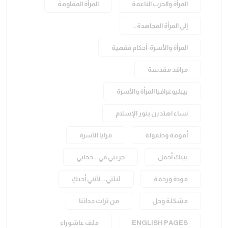
المرأة والحرب الناعمة
المرأة المقاومة
إلى المرأة المجاهدة..
المرأة والأسرة-أحكام فقهية
مراقد مقدسة
بيبليوغرافيا المرأة والأسرة
نساء اهتدين بنور الإسلام
أمومة وطفولة
مرايا الأسرة
بيتك أجمل
حريتي في.. حجابي
مودة ورحمة
بُنيّتي.. لأنني أحبكِ
مشكلة وحل
من تراث جداتنا
ENGLISH PAGES
ملف عاشوراء