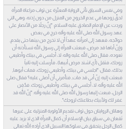
وفي نفس السياق تأتي الرواية المعبِّرة عن ثواب مراعاة المرأة
لحقِّ زوجها في عدم الخروج من المنزل من دون إذنه، وهي التي
وردت عن الإمام الصادق عليه السلام: "إنَّ رجلاً من الأنصار على
عهد رسول الله صلى الله عليه وآله خرج في بعض
حوائجه، فعهد إلى امرأته عهداً أن لا تخرج من بيتها حتى يقدم,
وإنّ أباها قد مرض، فبعثت المرأة إلى رسول الله تستأذنه أن
تعوده، فقال صلى الله عليه واله: لا، أجلسي في بيتك وأطيعي
زوجك، فثقل (أي اشتد مرض أبيها)، فأرسلت إليه ثانياً
بذلك، فقال: "اجلسي في بيتك، وأطيعي زوجك، فمات أبوها,
فبعثت إليه: إنّ أبي قد مات, فتأمرني أن أصلي عليه؟ فقال صلى
الله عليه وآله: لا، أجلسي في بيتك، وأطيعي زوجك. فدُفِن
الرجل، فبعث إليها رسول الله صلى الله عليه وآله: "إنّ الله قد
غفر لك ولأبيك بطاعتك لزوجك".
وهاتان الروايتان حول ثواب تقديم الأولوية المنزلية على غيرها
تَقعان في سياق بيان الإسلام أن كمال المرأة الذي لا يزيد عليه
كمال الرجل يتحقق في سلوكها السبيل الذي أراده الله تعالى