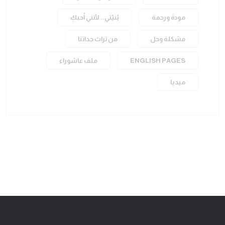
مودة ورحمة
بُنيّتي.. لأنني أحبكِ
مشكلة وحل
من تراث جداتنا
ENGLISH PAGES
ملف عاشوراء
ميديا