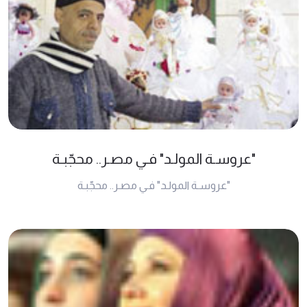
"عروسـة المولـد" فـي مصـر.. محجّبـة
"عروسـة المولـد" فـي مصـر.. محجّبـة