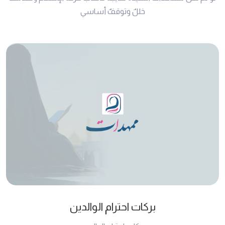
خللٌ وتوقفٌ أساسي
بركات احترام الوالدين