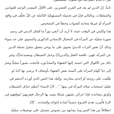
ثانياً: إنّ الدين لم يعد في القرن العشرين، على الأقلّ، المصدر الوحيد للقوانين
والسلطات، وبالتالي فإنّ في تحميله المسؤوليّة الكاملة عن كلّ تخلّف في واقع
المرأة أو غيرها مجانبة للصواب وخطأ في التشخيص.
هذا ولكنني في الوقت عينه، لا أريد أن أنفي دوراً ما للفكر الديني في رسم
صورة سلبيّة عن المرأة في المخيال الإنساني الذكوري والنسوي على حد سواء.
وذلك أنّ بعض التراث الدينيّ يحتوي على ما يوحي بتصوّر سلبيّ يحمله الدين
عن المرأة، فهي: ناقصة العقل والدين(1)، وحبل الشيطان ومصيدته(2)، وغير
ذلك من الأقوال التي استند إليها الفقهاء والمحدّثون، فأنتجت تصوراً سلبيّاً وصل
إلى حدّ اتّهام المرأة على ألسنة بعض الفقهاء بأوصاف لا يرضى بها أحدٌ لو
طبِّقت على زوجته أو إحدى محارمه. وإليك هذا النص الذي أورده أحدهم في
تعليل استحباب صلاة المرأة في بيتها: "... لأنّ النساء أعظم حبائل الشيطان
وأوثق مصائده، فإذا خرجْن نصبَهن شبكةً يصيد بها الرجال فيغريهم؛ ليوقعهم في
الزنا فأُمِرن بعدم الخروج حسماً لمادة إغوائه وإفساده..."(3).
انطلاقاً من هذا النص وما يشابهه من نصوص تشتمل على توصيفات سلبيّة