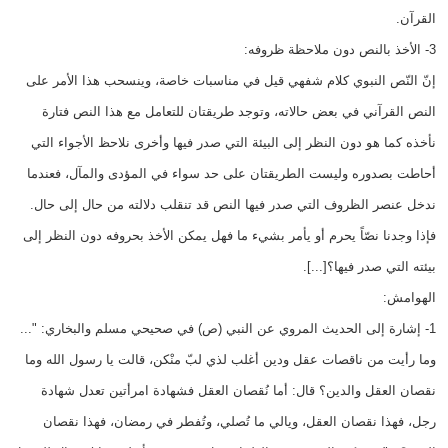
القرآن.
3- الأخذ بالنص دون ملاحظة ظروفه:
إنّ النّص النبوي كلام شفهي قيل في مناسبات خاصة، وينسحب هذا الأمر على
النص القرآني في بعض حالاته، وتوجد طريقتان للتعامل مع هذا النص فتارة
نأخذه كما هو دون النظر إلى البيئة التي صدر فيها وأخرى نلاحظ الأجواء التي
أحاطت بصدوره وليست الطريقتان على حد سواء في المؤدى والمآل، فعندما
ندخل عنصر الظروف التي صدر فيها النص قد تنقلب دلالته من حال إلى حال.
فإذا وجدنا نصّاً يحرم أو يأمر بشيء ما فهل يمكن الأخذ بحروفه دون النظر إلى
بيئته التي صدر فيها؟[...].
الهوامش:
1- إشارة إلى الحديث المروي عن النبي (ص) في صحيحي مسلم والبخاري: "...
وما رأيت من ناقصات عقل ودين أغلب لذي لبّ منْكن، قالت يا رسول الله وما
نقصان العقل والدين؟ قال: أما نُقصان العقل فشهادة امرأتين تعدل شهادة
رجل، فهذا نقصان العقل، ويالي ما تُصلي، وتُفطر في رمضان، فهذا نقصان