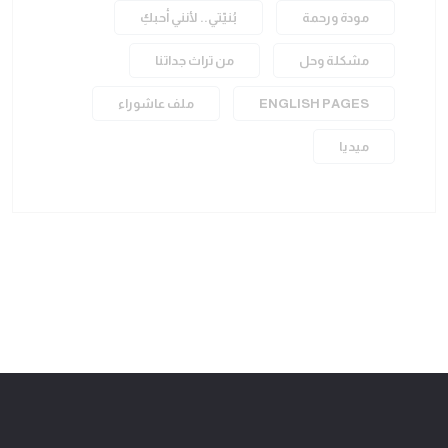
مودة ورحمة
بُنيّتي.. لأنني أحبكِ
مشكلة وحل
من تراث جداتنا
ENGLISH PAGES
ملف عاشوراء
ميديا