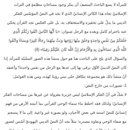
للمرأة لا يسع الباحثَ المنصفَ أن ينكر وجود مساحاتٍ مظلمةٍ في التراث
الإسلاميّ تجاه هذا الكائن الإنسانيّ الذي لا نجد في النصّ المؤسّس للفكر
الديني ما يدلّ على تحقيره والاستخفاف به، بل على العكس نجد القرآن يحكي
عنه باحترام كامل ويعده مع الرجل صنوان: «يَا أَيُّهَا النَّاسُ اتَّقُوا رَبَّكُمُ الَّذِي
خَلَقَكُمْ مِنْ نَفْسٍ وَاحِدَةٍ وَخَلَقَ مِنْهَا زَوْجَهَا وَبَثَّ مِنْهُمَا رِجَالًا كَثِيرًا وَنِسَاءً وَاتَّقُوا
اللَّهَ الَّذِي تَسَاءَلُونَ بِهِ وَالْأَرْحَامَ إِنَّ اللَّهَ كَانَ عَلَيْكُمْ رَقِيبًا» (4).
والسؤال الذي يلح على الباحث هنا هو حول منشأ هذه الصور السلبيّة للمرأة، إذا
كان النصّ الدينيّ الأوّل يرقى بها إلى عدها مع الرجل من نفس واحدة؟ وأعتقد
أنّ منشأ ذلك هو مجموعة تتكافل حتّى تبني رؤيةً كهذه، ومن هذه العوامل:
1- تصورات من خارج النص:
لا شكّ في أنّ الفكر الإسلاميّ ليس جزيرة معزولة عن غيرها من مساحات الفكر
الإنسانيّ؛ ولذلك فقد اختلط ماء سماء الوحي القرآني بما أنبتته الأرض من فهم
إنسانيّ للنصّ استند في بعض الأحيان، ولو بصورة غير واعية، إلى ما لا ينسجم
مع صفاء الوحي ونقاوة مصدره؛ مثلاً نجد أنّ النصّ الديني اليهوديّ أسّس لتصور