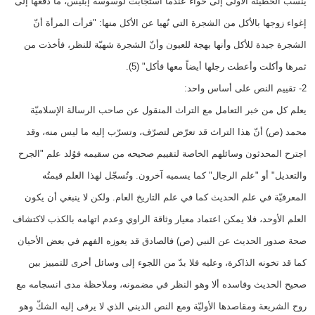
ينسب الخطيئة الأولى إلى حواء عندما استجابت لوسوسة إبليس، ما دفعها إلى
إغواء زوجها بالأكل من الشجرة التي نُهيا عن الأكل منها: "فرأت المرأة أنّ
الشجرة جيدة للأكل وأنها بهجة للعيون وأنّ الشجرة شهيّة للنظر، فأخذت من
ثمرها وأكلت وأعطت رجلها أيضاً معها فأكل" (5).
2- تقييم النص على أساس واحد:
يعلم كل من خبر التعامل مع التراث المنقول عن صاحب الرسالة الإسلاميّة
محمد (ص) أنّ هذا التراث قد تعرّض لتصرّف، وتسرّب إليه ما ليس منه، وقد
اجترح المحدثون وسائلهم الخاصة لتقييم صحيحه من سقيمه فوُلد علم "الجرح
والتعديل" أو "علم الرجال" كما يسميه آخرون. وتُسجّل لهذا العلم قيمتُه
المعرفيّة في علم الحديث كما في علم التاريخ العام. ولكن لا ينبغي أن يكون
العلم الأوحد، فلا يمكن اعتماد معيار وثاقة الراوي وعدم اتهامه بالكذب لاكتشاف
صحة صدور الحديث عن النبي (ص) فالصادق قد يعوزه الفهم في بعض الأحيان
كما قد تخونه الذاكرة، وعليه فلا بدّ من اللجوء إلى وسائل أخرى للتمييز بين
صحيح الحديث وفاسده ألا وهو النظر في مضمونه، وملاحظة مدى انسجامه مع
روح الشريعة ومقاصدها الأوليّة ومع النص الديني الذي لا يرقى إليه الشكّ وهو