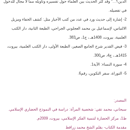
الدين؟..." وقد كثر الحديث بين العلماء حول تفسيره وتأويله مما لا مجال للدخول
في تفصيله.
2- إشارة إلى حديث ورد في عدد من كتب الأخبار مثل: كشف الخفاء ومزيل
الالتباس، لإسماعيل بن محمد العجلوني الجراحي، الطبعة الثانية، دار الكتب
العلمية، بيروت، 1408هـ.، ج1، ص383.
3- فيض القدير شرح الجامع الصغير، الطبعة الأولى، دار الكتب العلمية، بيروت،
1415هـ.، ج4، ص300.
4- سورة النساء: الآية1.
5- التوراة، سفر التكوين، رقم6.
المصدر:
سبحاني، محمد تقي: شخصية المرأة: دراسة في النموذج الحضاري الإسلامي.
ط1، مركز الحضارة لتنمية الفكر الإسلامي، بيروت، 2009م.
مقدمة الكتاب- بقلم الشخ محمد زراقط