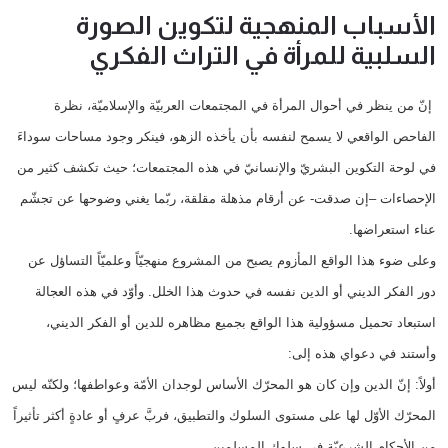
الأسباب المنهجية لتكوين الصورة
السلبية للمرأة في التراث الفكري
إنّ من ينظر في أحوال المرأة في المجتمعات العربيّة والإسلاميّة، نظرة
الفاحص الواقعي لا يسمح لنفسه بأن يأخذه الزهو، فينكر وجود مساحات سوداءَ
في لوحة التكوين البشريّ والإنسانيّ في هذه المجتمعات؛ حيث تكشف كثير من
الإحصاءات –إن صدقت- عن أرقام مذهلة مقلقة، ربّما يغني وضوحها عن تجشّم
عناء استعراضها.
وعلى ضوء هذا الواقع المأزوم يصبح من المشروع منهجيّاً وعلميّاً التساؤل عن
دور الفكر الديني أو الدين نفسه في حدوث هذا الخلل. وأوّد في هذه العجالة
استبعاد تحميل مسؤولية هذا الواقع بجميع مظاهره للدين أو الفكر الديني،
وأستند في دعواي هذه إلى:
أولاً: إنّ الدين وإن كان هو المحرّك الأساس لوجدان الأمّة وعواطفها؛ ولكنّه ليس
المحرّك الأوّل لها على مستوى السلوك والتطبيق، فربَّ عرفٍ أو عادةٍ أكثر تأثيراً
من الأحكام الشرعيّة في سلوك المسلمين.