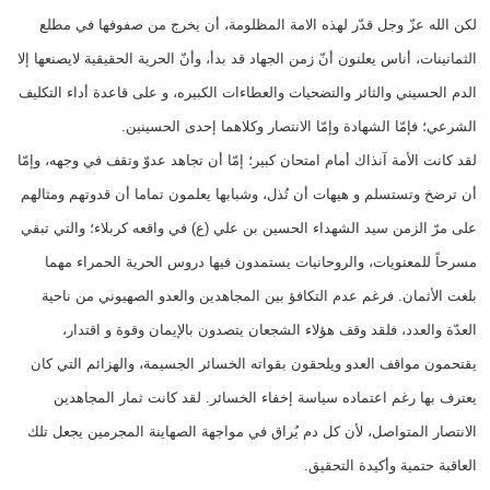
لكن الله عزّ وجل قدّر لهذه الامة المظلومة، أن يخرج من صفوفها في مطلع
الثمانينات، أناس يعلنون أنّ زمن الجهاد قد بدأ، وأنّ الحرية الحقيقية لايصنعها إلا
الدم الحسيني والثائر والتضحيات والعطاءات الكبيره، و على قاعدة أداء التكليف
الشرعي؛ فإمّا الشهادة وإمّا الانتصار وكلاهما إحدى الحسينين.
لقد كانت الأمة آنذاك أمام امتحان كبير؛ إمّا أن تجاهد عدوّ وتقف في وجهه، وإمّا
أن ترضخ وتستسلم و هيهات أن تُذل، وشبابها يعلمون تماما أن قدوتهم ومثالهم
على مرّ الزمن سيد الشهداء الحسين بن علي (ع) في واقعه كربلاء؛ والتي تبقي
مسرحاً للمعنويات، والروحانيات يستمدون فيها دروس الحرية الحمراء مهما
بلغت الأثمان. فرغم عدم التكافؤ بين المجاهدين والعدو الصهيوني من ناحية
العدّة والعدد، فلقد وقف هؤلاء الشجعان يتصدون بالإيمان وقوة و اقتدار،
يقتحمون مواقف العدو ويلحقون بقواته الخسائر الجسيمة، والهزائم التي كان
يعترف بها رغم اعتماده سياسة إخفاء الخسائر. لقد كانت ثمار المجاهدين
الانتصار المتواصل، لأن كل دم يُراق في مواجهة الصهاينة المجرمين يجعل تلك
العاقبة حتمية وأكيدة التحقيق.