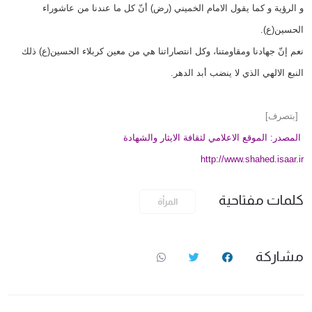
و الرؤية و كما يقول الامام الخميني (رض) أنّ كل ما عندنا من عاشوراء
الحسين(ع).
نعم إنّ جهادنا ومقاومتنا، وكل انتصاراتنا هي من معين كربلاء الحسين(ع) ذلك
النبع الالهي الذي لا ينضب أبد الدهر.
[بتصرف]
المصدر: الموقع الاعلامي لثقافة الايثار والشهادة
http://www.shahed.isaar.ir
كلمات مفتاحية
المرأة
مشاركة