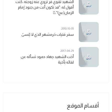
الشهيد تقوي فر تروي عنه زوجته: كنت
أقول له: "قد تكون أنت من جنود إمام
الزمان(عج)".ً
2018-10-05
سفر فتيات خرمشهر الذي لا يُنسىً
2017-04-29
أخت الشهيد جهاد حمود تسأله عن
لقائه بأخيهً
أقسام الموقع