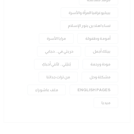
بيبليوغرافيا المرأة والأسرة
نساء اهتدين بنور الإسلام
أمومة وطفولة
مرايا الأسرة
بيتك أجمل
حريتي في.. حجابي
مودة ورحمة
بُنيّتي.. لأنني أحبكِ
مشكلة وحل
من تراث جداتنا
ENGLISH PAGES
ملف عاشوراء
ميديا