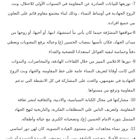
7- توزيعها للبيانات الصادرة عن المقاومة في السنوات الأولى للاحتلال، وبث
الروح الجهادية في أوساط النساء ، وذلك لبناء مجتمع مقاوم قائم على التعاون
بين جميع افراده.
8-مواقفها المشرّفة حينما كان يأتي نبأ استشهاد ابنها، أو أخيها، أو زوجها من
ميدان الجهاد، فكان تأسيها بمصاب الحسين (ع) وعياله يرفع المعنويات ويعطي
دفئاً وحماسة لبقية العوائل استعدادا للتضحية والفداء.
9- دورها الاعلامي المييز من خلال اللقاءات الهادفة، والمحاضرات، والندوات
التي كانت أوقاتا لتعريف النساء عامة على خط المقاومة، والجهاد وبث الروح
الجهادية في نفوسهن، والحث على المشاركة في كل الانشطة التي تدعم
المقاومة وترفع من مستواها.
10- مشاركتها في مجال الكتابة السياسية، والادبية، والثقافية لنشر ثقافة
المقاومة، ولتعريف الناس علي المنطلقات الفكرية، والتاريخية لنهج الجهاد
المتمثل بثورة الامام الحسين (ع)، وتضحياته الكبرى مع عياله وأطفاله.
11- بروز نساء مجاهدات على مستوى القيادة النسوية، كان لهن دور اساسي
في تنشئة الأجيال وتعبئتهم الهادفة، ومن أبرز وجوههن السيدة الشهيدة أم ياسر