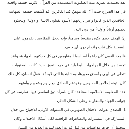
لقد تجسدت نظرية بيت العنكبوت المستمدة من القرآن الكريم حقيقة واقعية
في هذا الصراع حيث أنّ الله موهنُ كيد الكافرين، قد كُشفت حقيقة الصهاينة
الحاقدين الذين كانوا وعبر تاريخهم الأسود يقتلون الانبياء والاولياء ويتخذون
بعضهم أرباباً وأولياءً من دون الله.
إنّ الهدف حينما يكون مقدساً وسامياً، فإنه يجعل المقاومين يقدمون على
التضحية بكل ثبات واقدام دون أي خوف.
فالمدد الغيبي كان داعماً اسياسيا للمقاومين في كل حركتهم الجهادية، ولقد
تجسد من خلال المواجهات البطولية في حرب تموز، حيث كانت المعنويات
تتجلى في أبهى وأصدق صورها، ومشاهدها التي لايحدَّها عقلٌ انسان، كل ذلك
كان نتيجة إخلاص المقاومين وعهدهم الصادق مع ربهم وشعبهم وأمتهم.
هذه المقاومة الاسلامية المجاهدة كان للمرأه دورٌ اساسي فيها، تمارسه في كل
جوانب الجهاد والمقاومة وعلى الشكل التالي:
1- التصدي لقوات الاحتلال الصهيوني في السنوات الاولى، للاجتياح من خلال
المشاركة في المسيرات والتظاهرات الرافضة لكل أشكال الاحتلال، وكان
نتيجتها أن جرت مداهمات من قبل قوات العدو لبيوت العديد من النساء