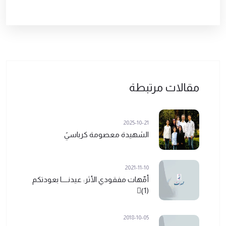
مقالات مرتبطة
2025-10-21
الشهيدة معصومة كرباسيً
2021-11-10
أمّهات مفقودي الأثر: عيدنــــا بعودتكم
(1)ً
2018-10-05