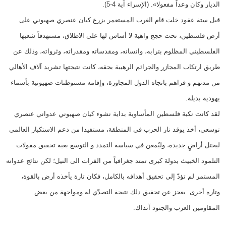
الديار وكان وعداً مفعولا». (الإسراء آية 4-5).
قبل ستة عقود خلت قام الغرب المستعمر بزرع كيان عنصري صهيوني على
أرض فلسطين، تحت حجج واهية لا أساس لها على الاطلاق، مستهدفاً شعبها
الفلسطيني المظلوم بترابه، وانسانه، ومقدساته ومقدراته، وثرواته، وذلك عن
طريق ارتكاب المجازر والجرائم الرهيبة بحقه، كانت نتيجتها تشريد آلاف الأهالي
من مدنهم و قراهم باتجاه الدول المجاورة، وإقامه مستوطنات صهيونية بأسماء
يهودية بديلة.
لقد كانت نكبة فلسطين المأساوية بداية نشوء كيان صهيوني عدواني عنصري
توسعي، أخذ يوقد نار الحرب في المنطقة، مستفيدا من دعم الاستكبار العالمي
ليحتل أراضٍ جديدة، وليُمعن في سياسة التمدد و التوسع بغية تحقيق مقولات
التلمود الخبيث بدولة كبرى تمتد جغرافياً من الفرات الى النيل؛ لكن نتائج عدوانه
المستمر لم تؤدّ إلى تحقيق أهدافه بالكامل، فكان تارة يأخذه أرض بالقوة،
وتاره أخرى يعجز عن تحقيق ذلك نتيجة التصدّي له ومواجهة من بعض
المقاومين العرب والجنود آنذاك.