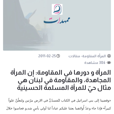
المرأة المقاومة- مقالات
2011-02-25
386 مشاهدة
المرأة و دورها في المقاومة: إن المرأة
المجاهدة، والمقاومة في لبنان هي
مثال حيّ للمرأة المسلمة الحسينية
«وقضينا إلى بني اسرائيل في الكتاب لتُفسدُنَّ في الارض مرّتين ولتعلُنَّ علواً
كبيراً• فإذا جاء وعدُ أُولاهما بعثنا عليكم عباداً لنا أولي بأسٍ شديدٍ فجاسوا خلالَ