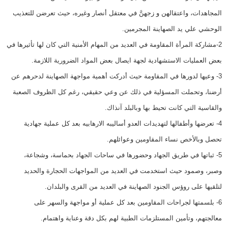
المجاهدات، واعتقالهن و زجهنَّ في معتقل أنصار وغيره، حيث تعرضن للتعذيب
الوحشي علي يد الصهاينة المجرمين.
2-مشاركة المرأة المقاومة في العديد من المهام الأمنية التي كان لها تأثيرها في
بعض العمليات الاستشهادية لجهة ايصال بعض المواد الضرورية اللازمة.
3- وعيها لدورها في المقاومة حيث أدركت أهمية مواجهة الصهاينة لدحرهم عن
أرضنا، وتحملت المسؤلية في ذلك عن وعي حقيقي، رغم كل الظروف الصعبة
والقاسية التي كانت تحيط بها وبالبلد آنذاك.
4- تعرضها وأطفالها لتهديدات العدو أساليبه الارهابيه بعد كل عملية جهادية
تحصل وبالأخص نساء المقاومين وعوائلهم.
5- ثباتها في طريق الجهاد وحضورها في ساحات الجهاد بحماسة، وشجاعة،
وصبر، وصمود حيث استخدمت في العديد من المواجهات الحجارة والحديد
لتلقيها على روؤس الجنود الصهاينة في العديد من القرى والبلدان.
6- بلسمتها لجراحات المقاومين بعد كل عملية أو مواجهة والسهر على
معالجتهم، وتأمين المستلزمات الطبية لهم بكل دقة وعناية واهتمام.