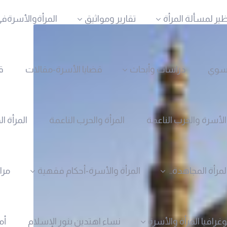
ظير لمسألة المرأة
تقارير ومواثيق
المرأةوالأسرةفي
نسوي
دراسات وأبحاث
قضايا الأسرة-مقالات
ق
الأسرة والحرب الناعمة
المرأة والحرب الناعمة
المرأة ا
لمرأة المجاهدة..
المرأة والأسرة-أحكام فقهية
مرا
وغرافيا المرأة والأسرة
نساء اهتدين بنور الإسلام
أم