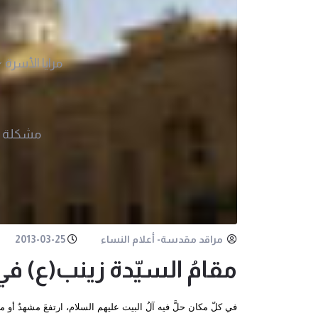
مرايا الأسرة
مشكلة 
مراقد مقدسة- أعلام النساء
2013-03-25
مقامُ السيّدة زينب(ع) في
في كلّ مكان حلَّ فيه آلُ البيت عليهم السلام، ارتفعَ مشهدٌ أو مس