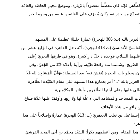
الطّاهر، فإنّه كان معظّماً مقصوداً بالزّيارة، وموضعَ تبجيلِ الخاصّة والعامّة
 ما يَتَصدّع من جدرانه، وكان يُصرَف على القائمين عليه، من وجوه الخير
بنى المعزّ الفاطميّ (ت: 365 للهجرة) أو العزيز بالله (ت: 386 للهجرة) عمارةً جليلةً عظيمةً على المشهد
الشّريف. وقد ذكر الرّحالة الأديب أبو عبد الله محمّد الكوهينيّ الفاسيّ الأندلسيّ (ت:418 للهجرة)، أنّه دخلَ القاهرة في الرّابع عشر من
نت عليّ عليهما السلام، فوجَدَه داخلَ دارٍ كبيرة، وهو في طرفها البحريّ [على
 الضّريح، وشَمَمنا منه رائحةً طيّبة، ورأينا بأعلاه قبّةً من الجُصّ، وفي
و باب الحجرة [نقشٌ فيه] بعد البَسملة: ﴿وَأَنَّ الْمَسَاجِدَ للهِ فَلَا
 به عبدُ الله ".." الإمام العزيز بالله ".." أمرَ بعمارةِ هذا المشهد على مقام السّيّدة الطّاهرة
 عليها وعلى آبائها الطّاهرين وأبنائها المكرَّمين».
رَ بإثباتِ المساجد والمشاهد التي لا غلّة لها ولا رَيع، وأوقفَ عليها عدّة ضياع
أجرى الشّريف فخر الدّين إسماعيل بن ثعلب الجعفريّ (ت: 613 للهجرة) عمارةً وإصلاحاً على هذا
هرة.
هذا المقام. ومن أعظمِهم ذكراً: السّيّد محمّد بن أبي المجد القرشيّ