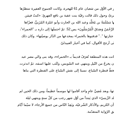
وفق رواية العُبيدليّ، وصلت السّيّدة زينب عليها السلام إلى مصر في الأوّل من شعبان عام 61 للهجرة، وكانت الجموع الغفيرة تنتظرُها
ها، وفي مقدّمتها مَسْلَمَةُ بن مُخَلَّدِ الأنصاريّ (ت: 62 للهجرة)، وحول ذلك قالت رقيّة بنت عقبة بن نافع الفهريّ: «كنتُ فيمَن
َةُ بن مُخَلَّد وعبد الله بن الحارث وأبو عَمْرَةَ المُزَنِيُّ، فعزّاها
مسلمة وبكى، فبكَت وبكى الحاضرون، وقالت: «... هَذَا مَا وَعَدَ الرَّحْمَنُ وَصَدَقَ الْمُرْسَلُونَ» يس:52. ثمّ احتملَها إلى داره بـ "الحمراء"،
تها ".." فدفنوها بالحمراء بمخدعها من الدّار بوصيّتها». وكان ذلك
وكانت هذه المنطقة تُعرَفُ قديماً بـ «الحمراء»، وقد بنى والي مصر عبد
الخليج الذي كان يخرجُ من النّيل وينتهي عند السّويس، وكَتَب عليها اسمَه، ثمّ اندثرت.
بخطّ قنطرة السّباع، نسبةً إلى نقش السّباع على القنطرة التي بناها
تها، وبعد مُضِيِّ عامٍ واحد أقاموا لها موسماً عظيماً، ومن ذلك الحين لم
ولد الزّينبيّ» الذي يَبتدأ من أوّل شهر رجب من كلّ سنةٍ وينتهي ليلة
ن الكريم، والأذكار الشّرعيّة، ويَفِدُ النّاس من جميع الأرجاء، لا سيّما أيّام
 الرّواية المتقدّمة.