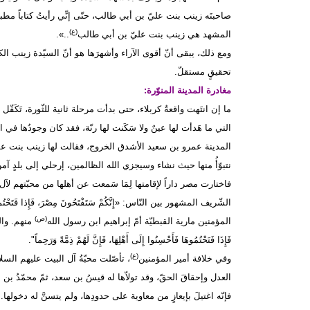
صاحبتَه زينب بنت عليّ بن أبي طالب، حتّى إنِّي رأيتُ كتاباً مطبوعا
(ع)
المشهد هي زينب بنت عليّ بن أبي طالب
..».
ومع ذلك، يبقى أنّ أقوى الآراء وأشهرَها هو أنّ السيّدة زينب ا
تحقيقٍ مستقلّ.
مغادرة المدينة المنوّرة:
ما إن انتَهت واقعةُ كربلاء، حتى بدأت مرحلة ثانية للثّورة، تَكَفّل
التي ما هَدأت لها عينٌ ولا سَكَنت لها رنّة، فقد كان وجودُها في ا
المدينة عمرو بن سعيد الأشدق الخروج، فقالت لها زينب بنت عقيل بن 
نتبوّأُ منها حيث نشاء وسيجزي الله الظالمين، إرحلي إلى بلدٍ آمن..
فاختارت مصر داراً لإقامتها لِمَا سَمعت عن أهلها من محبّتهم لآل 
الشّريف المشهور بين النّاس: «إِنَّكُمْ سَتَفْتَحُونَ مِصْرَ، فَإِذا فَتَحْتُموها ف
(ص)
المؤمنين مارية القبطيّة أمّ إبراهيم ابن رسول الله
منهم. والحدي
فَإِذَا فَتَحْتُمُوهَا فَأَحْسِنُوا إِلَى أَهْلِهَا، فَإِنَّ لَهُمْ ذِمَّةً وَرَحِماً".
(ع)
وفي خلافة أمير المؤمنين
، تأصّلت محبّةُ آل البيت عليهم السل
العدل وإحقاقَ الحقّ، وقد تولاّها له قيسُ بن سعد، ثمّ محمّدُ بن أب
فإنّه اغتيلَ بإيعازٍ من معاوية على حدودِها، ولم يتسنَّ له دخولها.