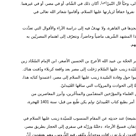
(ص)
، وحبّاً لآل النّبيّ
، أكان ذلك في الشّام، أو في مصر، أو في غيرهما.
ن نفروا خفافاً لزيارتها عليها السلام، وأقاموا شعائر الله تعالى في
ِها في القاهرة، ولا نهدفُ فيه إلى دراسة الآراء والأقوال التي تعدَّدت
ا المشهد الشّريف ماضياً وحاضراً، ونتعرّف إلى اهتمام المصريّين به
هم.
فر الحجّة بن عبيد الله الأعرج بن الحسين الأصغر، ابن الإمام السّجّاد زين
زّينبات) أنّ السّيّدة زينب عليها السّلام رَحَلت إلى مصر بعد واقعة كربلاء ودُفنت هناك.
كتبوا حول وفادة السّيدة زينب عليها السلام إلى مصر، اعتمدوا كتابَه هذا،
لى الحوادث والمرويّات التي ساقَها العُبَيدليّ.
ٌ من العلماء والمؤرّخين المتقدّمين والمتأخّرين، وأبرز المعاصرين من
مؤيّدي هذا الرَّأي آية الله شهاب الدّين المرعشيّ النجَفيّ، الذي أمر بطبع كتاب العُبيدليّ -ولم يكن طُبع من قبل- سنة 1401 للهجرة،
الشيعة) عند حديثِه عن المقام المنسوب للسيّدة زينب عليها السلام في
 الإتقان، فسيحُ الأرجاء. دخلتُهُ وزرْتُه في سفري إلى الحجاز بطريق مصر،
توافدون لزيارته زرافاتٍ ووحداناً، وتُلقى فيه الدُّروس، وهم يعتقدون أنَّ