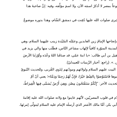
ً بمصر لا أذكرُ اسمَه الآن، ولا اسمَ مؤلِّفه، وفيه: إنَّ صاحبةَ هذا
لكبرى صلوات الله عليها دُفِنت في دمشق الشّام، وهذا بدوره موضوعُ
 بإنجاحها الإمامُ زين العابدين وعمّتُه السّيّدة زينب عليهما السلام، وهي
لمدينة المنوّرة كافياً لإلهاب مشاعر النّاس، فطَلَب منها والي يزيد في
أبي طالب: «يا ابنةَ عمّي، قد صدَقَنا اللهُ وعْدَه وأوْرَثَنا الأرضَ
». (راجع: أخبار الزّينبات للعبيدليّ).
البيت عليهم السلام ولولائهم ومودّتهم لِذَوي القُربى، وللحديث النّبويّ
َاسْتَوْصَوْا بِالقِبْطِ خَيْرًا، فَإِنَّ لَهُمْ رَحِمًا وَذِمَّةً»؛ يعني أنّ أمّ
ث الآخر: "إِنَّكُمْ سَتَفْتَحُونَ مِصْرَ، وَهِيَ أَرْضٌ يُسَمَّى فِيهَا الْقِيرَاطُ،
ام في قلوب المصريّين، لأنّهم عاينوا مع ولاته صلوات الله عليه إقامةَ
ي بكر، أمَّا مالك الأشتر الذي أرسلَه الإمام عليه السلام ليتولّى إمرتَها،