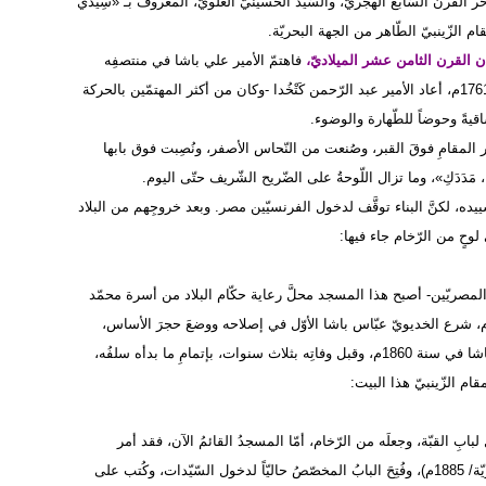
 القرن السّابع الهجريّ، والسّيّد الحسينيّ العلويّ، المعروف بـ «سِيدي
ن القرن الثامن عشر الميلاديّ،
فاهتمّ الأمير علي باشا في منتصفِه
بتعميرِ المشهدِ وتشييده، وجعلَ له مسجداً يتّصلُ به، وفي سنة 1761م، أعاد الأمير عبد الرّحمن كَتْخُدا -وكان من أكثر المهتمّين بالحركة
اقيةً وحوضاً للطّهارة والوضوء.
ر المقامِ فوقَ القبر، وصُنعت من النّحاس الأصفر، ونُصِبت فوق بابها
 مَدَدَكِ»، وما تزال اللّوحةُ على الضّريح الشّريف حتّى اليوم.
ه، لكنَّ البناء توقَّف لدخول الفرنسيّين مصر. وبعد خروجِهم من البلاد
لمصريّين- أصبح هذا المسجد محلَّ رعاية حكّام البلاد من أسرة محمّد
يّ باشا، فظّلَّ التّعميرُ والتّجديدُ يدخلان عليه. وفي سنة 1854م، شرع الخديويّ عبّاس باشا الأوّل في إصلاحه ووضعَ حجرَ الأساس،
ولكنّ الموتَ عاجلَه في ذلك العام، فقام الخديويّ محمّد سعيد باشا في سنة 1860م، وقبل وفاتِه بثلاث سنوات، بإتمامِ ما بدأه سلفُه،
م الزّينبيّ هذا البيت:
بِ القبّة، وجعلَه من الرّخام، أمّا المسجدُ القائمُ الآن، فقد أمر
بإنشائه الخديوي توفيق (ت: 1892م)، وتمّ بناؤه سنة (1302 هجريّة/ 1885م)، وفُتِحَ البابُ المخصّصُ حاليّاً لدخول السّيّدات، وكُتب على