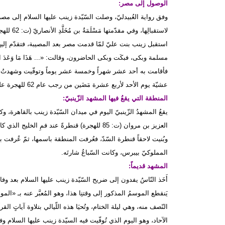
الوصول إلى مصر:
لاستقبالِ
استقبل زينب بنت عليّ لمّا قدمت مصر بعد المصيبة، فتقدّم إليها مَسْلَم
فأقامت به أحد عشر شهراً وخمسة عشر يوماً وتوفّيت وشهدتُ جناز
عشيّة يوم الأحد لأربع عشرة مَضَين من رجب عام 62 للهجرة على أرجح الأقوال، كما في أخبار العبيدليّ.
المنطقة التي يقعُ فيها المشهد الزّينبيّ:
يقعُ المشهدُ الزّينبيّ اليوم في ميدان السّيّدة زينب بالقاهرة، 
العزيز بن مروان (ت: 85 للهجرة) قنطرةً عند فمِ 
وبُنيت لاحقاً قنطرة السّدّ، فعُرفت المنطقة باسمها، ثمّ عُرفت 
المملوكيّ بيبرس، وكانت السّباعُ شارتَه.
المشهد قديماً:
أَخَذ النّاسُ يفدون إلى ضريح السّيّدة زينب عليها السلام بعد وفا
يَنقطع الموسمُ المذكور إلى وقتنِا هذا، وهو المُعبَّر عنه بـ «الم
النّصف منه، وهي ليلة الختام، وتُحيَا هذه اللّيالي بتلاوة آياتٍ القرآ
الآحاد، وهو اليوم الذي تُوفّيت فيه السيّدة زينب عليها السلام وفق