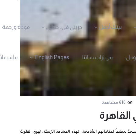
بيتك أجمل
حريتي في.. حجابي
مودة ورحمة
وحل
من تراث جداتنا
English Pages
ملف عاش
616 مشاهدة
 القاهرة
جدٌ تعظيماً لمقاماتهم الشّامخة.. فهذه المشاهد الزّينبيّة، تَهوي القلوبُ