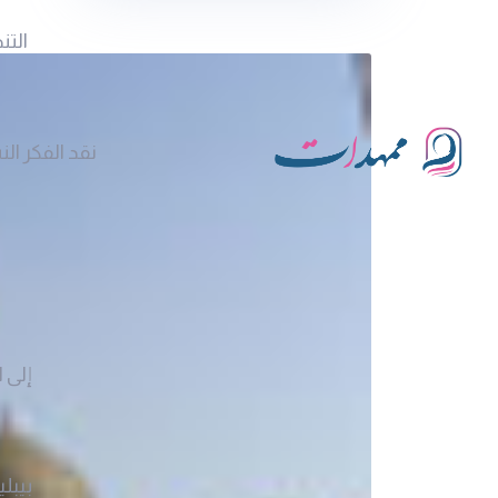
التن
نقد الفكر ال
إلى ا
بيبلي