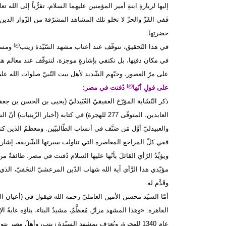
إليها لزيارةِ ابنةِ أمير المؤمنين عليهما السلام، تقرُّباً إلى الله تعالى
فَفي القَرِّ والحرِّ لا تخلو تلك المشاهد المشرّفة من الزّوار الذي
حضرتِها.
(ع)
في هذا التّحقيق، نتوقّف عند أعتاب مشهد السّيّدة زينب
ومسجد
في مكان دفنِها، بل نكتفي بإشارةٍ موجزة، لنتوقّف عند معالم هذ
على مرّ العصور، وحبّهم الشّديد لأهل بيت النّبيّ صلوات الله علي
(ع)
على قولِ أنّها
دُفنت في مصر:
ذكر النّسّابة المؤرّخ العقيقيّ العُبَيدليّ (يحيى بن الحسن بن جع
العابدين، المتوفّى 277 للهجرة) في كتابه (أخبار ال
والعبيدليّ أوَّل مَن صَنَّف في أنساب الطّالبيّين. ومعظمُ الذين 
ففي كلّ المراجع المعاصرة التي تناولت سيرتها الشّريفة، إشارةٌ إ
ويؤيِّدُ الرّأيَ القائلَ بأنّها عليها السلام دُفنت في مصر، طائفة
وقَدَّم له.
أمّا السيّد محسن الأمين العامليّ رحمه الله فيقول في (أعيان 
القاهرة: «وهذا المشهد مزارٌ، مُعظَّمٌ، مشيدُ البناء، بناؤه غايةُ
عام 1340 للهجرة، ويُعرَف بمشهد السيّدة زينب، وأهلُ مصر ي