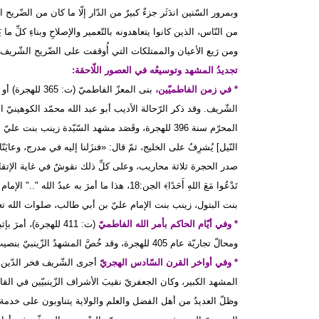
وبمرور السّنين اندَثَر جزءٌ كبيرٌ من الدّار إلّا ما كان من الضّريح 
من النّاس، الذين كانوا يتعاهدونه بالتّعمير والإصلاحِ وبناءِ كلِّ
ومن رَيع الأعيان والممتلكات التي أُوقفت على الضّريح الشّريف.
تجديدُ المشهد وتوسيعُه في العصور اللّاحقة:
* في زمن الفاطميّين،
المحرّم سنة 396 للهجرة، وقَصَد مشهد السّيّدة زينب ب
النّيل] يُشرِفُ على الخليج، ثمّ قال: «فنزَلنا إليه في مدرج، وعايَنّا
صدر الحجرة ثلاثة محاريب، وعلى كلِّ ذلك نقوشٌ في غاية الإتقان، ويعل
تَدْعُوا مَعَ اللهِ أَحَدًا﴾ الجن:18، هذا ما أمرَ
بنت البتول، زينب بنت الإمام عليّ بن أبي طالب، صلوات الله تعالى
* وفي أيّام الحاكم بأمر الله الفاطميّ
(ت: 411 للهجرة)، أم
ومحالّ تجاريّة عام 405 للهجرة، وقد خُصَّ المشهدُ الزّينبيّ بنصيبٍ وافرٍ من هذه الأوقاف.
* وفي أواخر القرن السّادس الهجريّ
المشهد الكبير، وكان الجعفريّ نقيبَ الأشراف الزّينبيّين في القا
وظلّ العديدُ من أهل الفضل والعلم والولاية يتناوبون على خدمة 