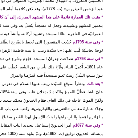
الحسينيّ المعروف بـ «سِيدي محمّد العِتْريس» المتوفّى في أواخر
عبد الرّحمن العَيدَروس» (ت: 1778م)، وقد دُفن كلاهما أمام المقام الزّينبيّ الطّاهر من الجهة البحريّة.
* بقيت تلك العمارة قائمةً على هذا المشهد المبارك، إلى أن كا
العمرانيّة في القاهرة- بناءَ المسجد وتشييدَ أركانه، وأنشأ فيه س
* وفي سنة 1795م
جُدِّدت المقصورةُ التي تُحيط بالضّريح الطّاه
لوحةٌ نحاسيّةٌ كُتب عليها: «يا سيّدة زينب، يا بنت فاطمة الزّهراء،
* في سنة 1798م
تصدّعت جدرانُ المسجد، فهُدِمَ وشُرع في تشييد
عام 1801م أُكمِلَ البناء، وأُرِّخَ ذلك بأبياتٍ من الشّعر خُطّت على لوحٍ من الرّخام جاء فيها:
نـورُ بـنـتِ النـّبيِّ زينبَ يَعلو مـسجداً فيـه قَبـرُهـا والمزارُ
* بعد ذلك
-ونظراً لموقعِ السيّدة زينب عليها السلام في نفوس ا
عل
وجدّد عمارةَ مقامَي «العتريس والعَيدَروس»، وكتب على باب المقا
يـا زائريها قِفوا بِالبابِ وابتَهِلوا بنتُ الرَّسولِ لِهذا القُطرِ مِصْباحُ
* وفي سنة 1877م
أمر الخديويّ إسماعيل بتجديد الباب المقابل لبا