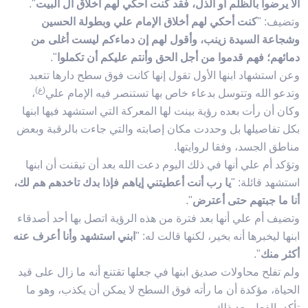
ألا يرضوا بالظلم أو الذل، فقد كنت أحكي لهم أخلاق آل البيت
".
وتضيف: "
كنت أحكي لهم أخلاق الإمام علي وبطولة الحسين
وشجاعة السيدة زينب، وأقول لهم إن دماءكم ليست أغلى من
دمائهم؛ فهم قدموا من أجل الحق وأنتم عليكم أن تكملوا
".
وعن استشهاد ابنها الأول تقول إنها كانت فوق سطح دارها تتعبد
(ع)
وتدعو الله وتتوسل بدعاء خاص بها تستنصر فيه الإمام علي
،
وكان أن رأت بعده رؤية بينت لها المعركة التي استشهد فيها ابنها
بكل تفاصيلها بل وحددت مكان إصابته والتي جاءت بالرقبة وبعض
مناطق الجسد، وفقا لروايتها.
وتؤكد أم علي أنها في ذلك اليوم دعت الله بعد أن تيقنت أن ابنها
استشهد قائلة: "
يا رب أنت أعطيتني إياهم فإذا بدك تاخدهم هم لك،
أنا ما جبتهم حتى أعترض
".
وتضيف أم علي أنها بعد فترة من هذه الرؤية اتصل بها أحد أصدقاء
ابنها ليخبرها أنه بخير، لكنها قالت له: "
ابني استشهد وأنا أعرف عنه
أكثر منك
".
ولم تفلح محاولات صديق ابنها في جعلها تقتنع أنه ما زال على قيد
الحياة، مؤكدة أن ما رأته فوق السطح لا يمكن أن يكذب، وهو ما
تأكد بالفعل بعد ذلك.