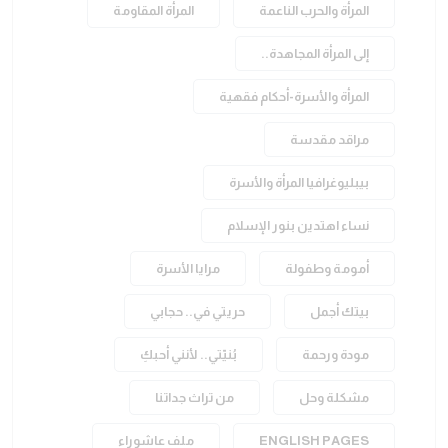
المرأة والحرب الناعمة
المرأة المقاومة
إلى المرأة المجاهدة..
المرأة والأسرة-أحكام فقهية
مراقد مقدسة
بيبليوغرافيا المرأة والأسرة
نساء اهتدين بنور الإسلام
أمومة وطفولة
مرايا الأسرة
بيتك أجمل
حريتي في.. حجابي
مودة ورحمة
بُنيّتي.. لأنني أحبكِ
مشكلة وحل
من تراث جداتنا
ENGLISH PAGES
ملف عاشوراء