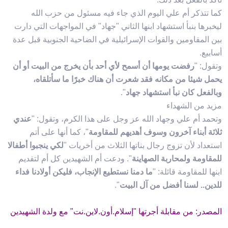
كما تتذكر أم علي اليوم الذي جاء فيه مسئول من حزب الله
ليخبرها بنبأ استشهاد ابنها الثاني "جهاد" في المواجهات التي دارت
بين المقاومين والقوات الإسرائيلية في الضاحية الجنوبية قبل عدة
أسابيع.
وتقول: "
رفضت يومها أن أسمح لأي أحد بأن يخرج من البيت أو أن
يحمل شيئا من مكانه فقد شعرت أن هناك خبرًا ما سأتلقاه،
وبالفعل كان نبأ استشهاد جهاد
".
مزيد من الشهداء
وتحمد أم علي وجهاد الله عز وجل على هذا الكرم، وتقول: "
عندي
ثلاثة أبناء آخرون وسوف أهديهم للمقاومة
"، كما أنها على أتم
استعداد لأن تزوج رجال بناتها الثلاث من أخريات "
لكي ينجبوا أطفالا
للمقاومة ولمحاربة الصهاينة
". ودعت أم الشهيدين كل أم لتقديم
ابنها للمقاومة قائلة: "
ما دمنا نستطيع الإنجاب، فليكن أولادنا فداء
للدين.. لسنا أفضل من آل البيت
".
المصدر: من مقابلة أجرتها "إسلام.أون.لاين.نت" مع ولدة الشهيدين