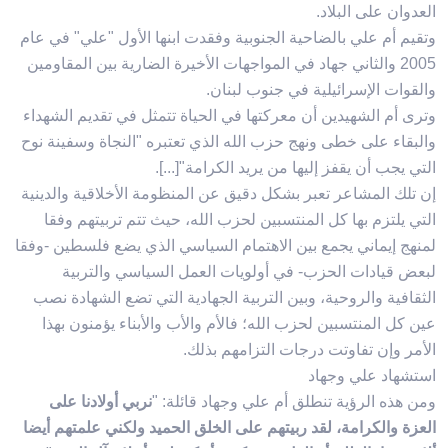
العدوان على البلاد.
وتقيم أم علي بالضاحية الجنوبية وفقدت ابنها الأول "علي" في عام
2005 والثاني جهاد في المواجهات الأخيرة الضارية بين المقاومين
والقوات الإسرائيلية في جنوب لبنان.
وترى أم الشهيدين أن معركتها في الحياة تتمثل في تقديم الشهداء
والبقاء على خطى ونهج حزب الله الذي تعتبره "النجاة وسفينة نوح
التي يجب أن يقفز إليها من يريد الكرامة"[...].
إن تلك المشاعر تعبر بشكل دقيق عن المنظومة الأخلاقية والدينية
التي يلتزم بها كل المنتسبين لحزب الله، حيث تتم تربيتهم وفقا
لمنهج إيماني يجمع بين الاهتمام السياسي الذي يضع فلسطين -وفقا
لبعض قيادات الحزب- في أولويات العمل السياسي والتربية
الثقافية والروحية، وبين التربية الجهادية التي تضع الشهادة نصب
عين كل المنتسبين لحزب الله؛ فالأم والأب والأبناء يؤمنون بهذا
الأمر وإن تفاوتت درجات التزامهم بذلك.
استشهاد علي وجهاد
ومن هذه الرؤية تنطلق أم علي وجهاد قائلة: "
نربي أولادنا على
العزة والكرامة، لقد ربيتهم على الخلق الحميد ولكني علمتهم أيضا