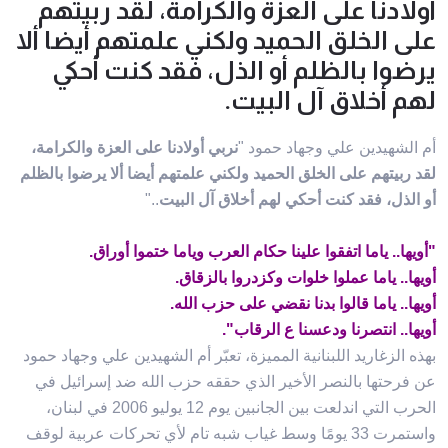
أولادنا على العزة والكرامة، لقد ربيتهم
على الخلق الحميد ولكني علمتهم أيضا ألا
يرضوا بالظلم أو الذل، فقد كنت أحكي
لهم أخلاق آل البيت.
أم الشهيدين علي وجهاد حمود "
نربي أولادنا على العزة والكرامة،
لقد ربيتهم على الخلق الحميد ولكني علمتهم أيضا ألا يرضوا بالظلم
أو الذل، فقد كنت أحكي لهم أخلاق آل البيت
.."
"أويها.. ياما اتفقوا علينا حكام العرب وياما ختموا أوراق.
أويها.. ياما عملوا خلوات وكزدروا بالزقاق.
أويها.. ياما قالوا بدنا نقضي على حزب الله.
أويها.. انتصرنا ودعسنا ع الرقاب".
بهذه الزغاريد اللبنانية المميزة، تعبّر أم الشهيدين علي وجهاد حمود
عن فرحتها بالنصر الأخير الذي حققه حزب الله ضد إسرائيل في
الحرب التي اندلعت بين الجانبين يوم 12 يوليو 2006 في لبنان،
واستمرت 33 يومًا وسط غياب شبه تام لأي تحركات عربية لوقف