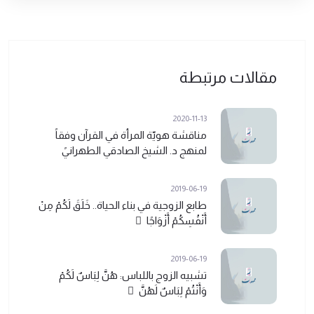
مقالات مرتبطة
2020-11-13
مناقشة هويّة المرأة في القرآن وفقاً
لمنهج د. الشيخ الصادقي الطهرانيً
2019-06-19
طابع الزوجية في بناء الحياة.. خَلَقَ لَكُمْ مِنْ
أَنْفُسِكُمْ أَزْوَاجًا ً
2019-06-19
تشبيه الزوج باللباس: هُنَّ لِبَاسٌ لَكُمْ
وَأَنْتُمْ لِبَاسٌ لَهُنَّ ً