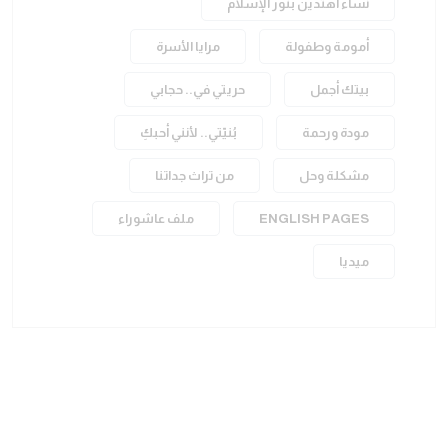
نساء اهتدين بنور الإسلام
أمومة وطفولة
مرايا الأسرة
بيتك أجمل
حريتي في.. حجابي
مودة ورحمة
بُنيّتي.. لأنني أحبكِ
مشكلة وحل
من تراث جداتنا
ENGLISH PAGES
ملف عاشوراء
ميديا