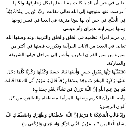
تعالی في حین أن الدنیا كانت مقبلة عليها بكل زخارفها، ولکنها
أعرضت عنها متوجهة إلى الله تعالى فقالت: رَبِّ ابْنِ لِي عِنْدَكَ بَيْتاً
فِي الْجَنَّةِ. في حین أن لها بیوتا متزينة في الدینا في قصر زوجها.
ومنها مريم ابنة عمران وأم عیسی
إن مریم امرأة عظمیه في الخلق والخلق والتربية، وقد وصفها الله
تعالی في العديد من الآيات القرآنية وتكررت قصتها في أكثر من
سورة من سور القرآن الكريم، وأشار إلى مراحل حياتها الشريفة
والمباركة.
(فَتَقَبَّلَهَا رَبُّهَا بِقَبُولٍ حَسَنٍ وَأَنبَتَهَا نَبَاتًا حَسَنًا وَكَفَّلَهَا زَكَرِيَّا كُلَّمَا دَخَلَ
عَلَيْهَا زَكَرِيَّا الْمِحْرَابَ وَجَدَ عِندَهَا رِزْقاً قَالَ يَا مَرْيَمُ أَنَّى لَكِ هَذَا قَالَتْ
هُوَ مِنْ عِندِ اللّهِ إنَّ اللّهَ يَرْزقُ مَن يَشَآءُ بِغَيْرِ حِسَابٍ)
وأيضا القرآن الکریم وصفها بالمرأة المصطفاة والطاهرة من کل
ألوان الرجس:
وَإِذْ قَالَتِ الْمَلاَئِكَةُ يَا مَرْيَمُ إِنَّ اللّهَ اصْطَفَاكِ وَطَهَّرَكِ وَاصْطَفَاكِ عَلَى
نِسَآءِ الْعَالَمِين * يَا مَرْيَمُ اقْنُتِي لِرَبِّكِ وَاسْجُدِي وَارْكَعِي مَعَ