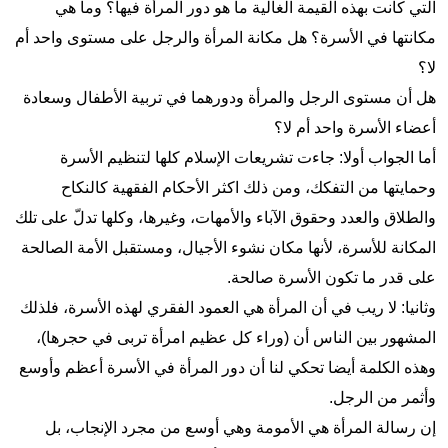
التي کانت بهذه القیمة الغالیة ما هو دور المرأة فیها؟ وما هي
مکانتها في الأسرة؟ هل مکانة المرأة والرجل علی مستوی واحد أم
لا؟
هل أن مستوی الرجل والمرأة ودورهما في تربیة الأطفال وسعادة
أعضاء الأسرة واحد أم لا؟
أما الجواب أولا: جاءت تشريعات الإسلام كلها لتنظيم الأسرة
وحمايتها من التفكك، ومن ذلك اکثر الأحكام الفقهية کالنكاح
والطلاق والعدد وحقوق الآباء والأمهات، وغيرها، وكلها تدلّ على تلك
المكانة للأسرة، لأنها مكان نشوء الأجيال، ومستقبل الأمة الصالحة
على قدر ما تكون الأسرة صالحة.
وثانیا: لا ریب في أن المرأة هي العمود الفقري لهذه الأسرة، فلذلك
المشهور بین الناس أن (وراء كل عظيم امرأة تربى في حجرها)،
وهذه الکلمة أيضا تحکي لنا أن دور المرأة في الأسرة أعظم وأوسع
وأثمر من الرجل.
إن رسالة المرأة هي الأمومة وهي أوسع من مجرد الإنجاب، بل