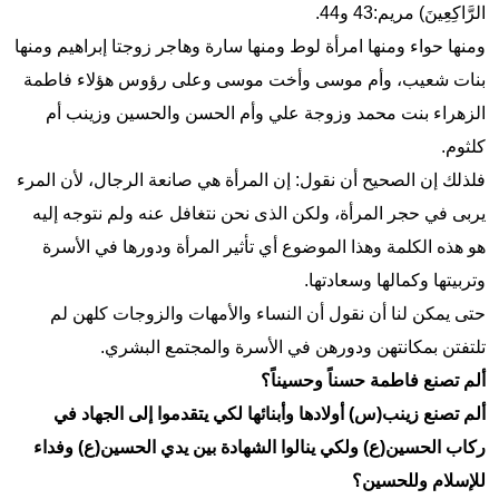
الرَّاكِعِينَ) مریم:43 و44.
ومنها حواء ومنها امرأة لوط ومنها سارة وهاجر زوجتا إبراهيم ومنها
بنات شعیب، وأم موسی وأخت موسی وعلی رؤوس هؤلاء فاطمة
الزهراء بنت محمد وزوجة علي وأم الحسن والحسین وزینب أم
کلثوم.
فلذلك إن الصحیح أن نقول: إن المرأة هي صانعة الرجال، لأن المرء
یربی في حجر المرأة، ولکن الذی نحن نتغافل عنه ولم نتوجه إليه
هو هذه الکلمة وهذا الموضوع أي تأثير المرأة ودورها في الأسرة
وتربیتها وکمالها وسعادتها.
حتی یمکن لنا أن نقول أن النساء والأمهات والزوجات کلهن لم
تلتفتن بمکانتهن ودورهن في الأسرة والمجتمع البشري.
ألم تصنع فاطمة حسناً وحسيناً؟
ألم تصنع زینب(س) أولادها وأبنائها لکي یتقدموا إلى الجهاد في
رکاب الحسین(ع) ولکي ینالوا الشهادة بین یدي الحسین(ع) وفداء
للإسلام وللحسین؟