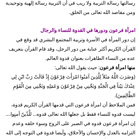
رسالتها رسالة التربية ولا ریب في أن التربیة رسالة إلهية وتوحیدیة
ومن مقاصد الله تعالى من الخلق.
امرأة فرعون ودورها في القدوة للنساء والرجال
إن دور المرأة في الأسرة وتربیة المجتمع البشري قد وقع في
القرآن الکریم أکثر عناية من دور الرجل، وقد قام القرآن بتعریف
عده من النساء الطاهرات بعنوان قدوة العالم.
منها امرأة فرعون
: حيث يقول الله تعالى:
(وَضَرَبَ اللَّهُ مَثَلاً لِلَّذِينَ آمَنُوا امْرَأَتَ فِرْعَوْنَ إِذْ قَالَتْ رَبِّ ابْنِ لِي
عِنْدَكَ بَيْتاً فِي الْجَنَّةِ وَنَجِّنِي مِنْ فِرْعَوْنَ وَعَمَلِهِ وَنَجِّنِي مِنَ الْقَوْمِ
الظَّالِمِينَ).
فمن الملاحظ أن امرأة فرعون التي قدمها القرآن الكريم قدوة،
ليست قدوه للنساء فقط بل جعلها الله تعالی قدوه... للَّذٌينّ آمنٍوا....
إن امرأة فرعون قدوه في الصبر علی الزوج وسوء خلقه وعدم
التزامه بالعدل والإحسان والأخلاق، وأيضا قدوة في التوجه إلى الله