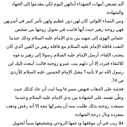
ألم تصنعن أمهات الشهداء أبنائهن الیوم لکي یتقدموا إلى الجهاد
والشهادة.
ومن النساء اللواتي كان لهن دور عظيم ولهن تأثير کبیر في أسرتهن
فهي زوجة زهير حيث أنها قامت في تحويل زوجها من شخص
عثماني الهوى إلى شهيد بين يدي الإمام عليه السلام وذلك عندما
التقت قافلة الإمام عليه السلام مع قافلة زهير بن القين الذي كان
يتجنب اللقاء، أرسل الإمام عليه السلام رسولا إلى زهير يدعوه
للالتقاء فتردد إلا أن دلهم بنت عمرو زوجته قالت: أيبعث إليك ابن
رسول الله ثم لا تأتيه؟ مقتل الإمام الحسين عليه السلام للأزدي:
ص 74.
فحثته على الذهاب فنهض مسرعا وما لبث أن عاد كذلك حيث
وطّن نفسه على الشهادة بين يدي الإمام عليه السلام وعندما
سمعت زوجته بذلك طلبت منه أن يشركها معه إلا أنه رفض وذهب
بمفرده ونال درجة الشهادة.
فلا ریب في أن موقفها ودعمها الروحي وتشجيعها سبباً لتحويل