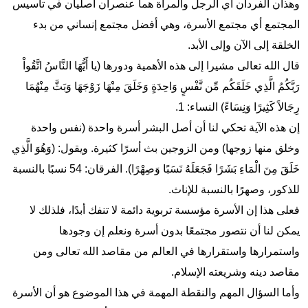
وهذان الفردان أي الرجل والمرأة هما عنصران أصليان في تأسيس
المجتمع أي مجتمع الأسرة، وهي أفضل مجتمع إنساني من بدء
الخلقة إلى الآن وإلى الأبد.
قال الله تعالی مشیرا إلى هذه الأهمية ودورها (یا أَيُّهَا النَّاسُ اتَّقُواْ
رَبَّكُمُ الَّذِي خَلَقَكُم مِّن نَّفْسٍ وَاحِدَةٍ وَخَلَقَ مِنْهَا زَوْجَهَا وَبَثَّ مِنْهُمَا
رِجَالاً كَثِيرًا وَنِسَاءً) النساء: 1.
إن هذه الآية تحکي لنا أن أصل البشر أسرة واحدة (نفس واحدة
وخلق منها زوجها) ومن الزوجين بث أسرًا كثيرة. ويقول: (وَهُوَ الَّذِي
خَلَقَ مِنَ الْمَاءِ بَشَرًا فَجَعَلَهُ نَسَبًا وَصِهْرًا). الفرقان: 54 نسبًا بالنسبة
للذكور، وصهرًا بالنسبة للإناث.
فعلی هذا إن الأسرة مؤسسة تربوية دائمة لا تنفك أبدًا، فلذلك لا
یمکن لنا أن نتصور مجتمعًا بدون أسرة ونعلم إن وجودها
واستمرارها واستقرارها في العالم من مقاصد الله تعالی ومن
مقاصد دینه وشریعته الإسلام.
وأما السؤال المهم والنقطة المهمة في هذا الموضوع هو أن الأسرة