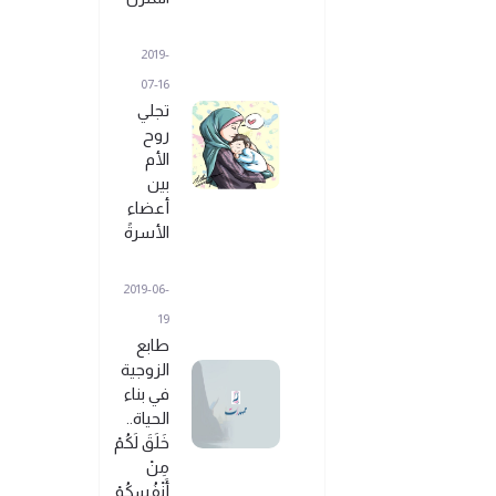
2019-
07-16
تجلي
روح
الأم
بين
أعضاء
الأسرةً
2019-06-
19
طابع
الزوجية
في بناء
الحياة..
خَلَقَ لَكُمْ
مِنْ
أَنْفُسِكُمْ