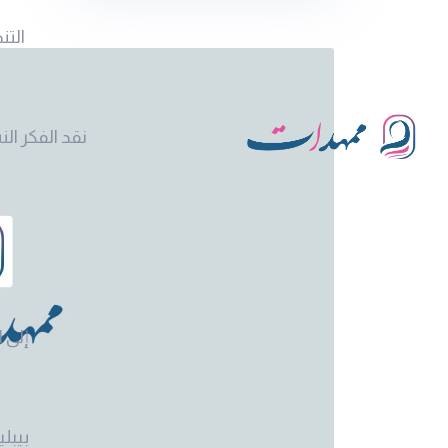
التن
نقد الفكر ال
إلى ا
بيبلي