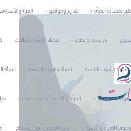
ظير لمسألة المرأة
تقارير ومواثيق
المرأةوالأسرةفي
نسوي
دراسات وأبحاث
قضايا الأسرة-مقالات
ق
الأسرة والحرب الناعمة
المرأة والحرب الناعمة
المرأة ا
لمرأة المجاهدة..
المرأة والأسرة-أحكام فقهية
مرا
وغرافيا المرأة والأسرة
نساء اهتدين بنور الإسلام
أم