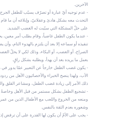
الآخرين.
- عدم توجيه أيّ عبارة أو تصرّف يسبّب للطفل الجرح 
التحدث معه بشكل هادئ وعقلانيّ، وإبلاغه أن ما قا
على حلّ المشكلة التي سبّبت له الغضب الشديد.
- عندما يكون الطفل غاضباً، وقام بطلب أمر معين، يجب
تنفيذه أو سماعه إلا بعد أن يلتزم بالهدوء التام، وأن
الصراخ، أو الغضب، أو البكاء، وذلك لكي لا يحلّ الغضب
بعمل ما يريده بعد أن يهدأ، ويطلبه بشكل راقٍ.
- يكون غضب الطفل خارجاً عن التعبير عمّا يدور في ر
الأب، ولهذا ينصح الخبراء والأخصائيون الأهل من ردو
ذلك الأمر إلى زيادة غضب الطفل، ومشاعر القلق والخ
- تشجيع الطفل بشكل مستمر من قبل الأهل وخاصةً الأ
ومنعه من الخروج واللعب مع الأطفال الذين من عمره
وشعوره بعدم الثقة بالنفس.
- يجب على الأمّ أن يكون لها القدرة على أن ترفض إذا ط