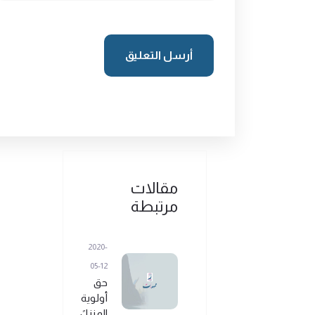
أرسل التعليق
مقالات
مرتبطة
2020-
05-12
حق
أولوية
المنزلً