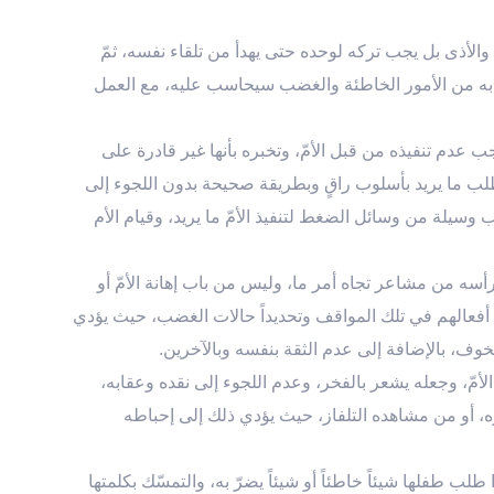
والأذى بل يجب تركه لوحده حتى يهدأ من تلقاء نفسه، ثمّ
م به من الأمور الخاطئة والغضب سيحاسب عليه، مع العمل
 عدم تنفيذه من قبل الأمّ، وتخبره بأنها غير قادرة على
 يطلب ما يريد بأسلوب راقٍ وبطريقة صحيحة بدون اللجوء إلى
 وسيلة من وسائل الضغط لتنفيذ الأمّ ما يريد، وقيام الأم
أسه من مشاعر تجاه أمر ما، وليس من باب إهانة الأمّ أو
د أفعالهم في تلك المواقف وتحديداً حالات الغضب، حيث يؤدي
وف، بالإضافة إلى عدم الثقة بنفسه وبالآخرين.
مّ، وجعله يشعر بالفخر، وعدم اللجوء إلى نقده وعقابه،
، أو من مشاهده التلفاز، حيث يؤدي ذلك إلى إحباطه
لب طفلها شيئاً خاطئاً أو شيئاً يضرّ به، والتمسّك بكلمتها