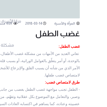
مرايا الأسرة
المرأة والأسرة
2018-03-14
409 مشاهدة
غضب الطفل
مشكلة 
غضب الطفل:
تعاني العديد من الأمهات من مشكلة غضب الأطفال، وا
بالوحدة، أو أمر يتعلّق بالعوامل الوراثية، أو بسبب قل
الأمر الذي من شأنه أن يسبب القلق والإنزعاج للأش
لامتصاص غضب طفلها.
طرق لامتصاص غضب:
- الطفل تجنب مواجهة غضب الطفل بغضب من جانب 
وصبر، والتعامل مع الموضوع بكل عقلانية وتفهّم، من
عصبيته وعناده، كما يساهم في اكتسابه العادات السي