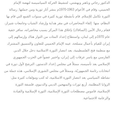
الدكتور رجائي وباهنر وبهشتي، لتنشيط الحركة السياسيسة لنهضة الإمام
الخميني، وقام في الأعوام 1963-1970م بنشر آثار ثورية ومن جملتها: رسالة
الثورة تكامل للإسلام. قام بأنشطة ثورية كثيرة في سنوات القمع التي قام بها
النظام، منها: إلقاء المحاضرات في مقر هداية وإرشاد الشباب وجامعات شيراز،
فقام رجال الأمن (السافاك) بإغلاق هذا المركز بسبب محاضراته، سافر خفية
عام 1970م إلى لبنان، واستطاع إعداد المئات من الثوار هناك وإرسالهم إلى
إيران للقيام بأعمال مسلحة، عينه الإمام الخميني للتعاون والتنسيق المشترك
مع منطمة فتح الفلسطينية، بعد انتصار الثورة الاسلامية دخل جلال الدين
الفارسي مع ياسر عرفات إلى إيران، واختير عضواً في الحزب الجمهوري
الإسلامي بعد تأسيسه، ممثلاُ في مجلس إعداد الدستور، الترشح لأول دورة في
انتخابات رئاسة الجمهوريّة، وممثلاً في مجلس الشورى الإسلامي، هذه جملة من
نشاطه السياسي بعد انتصار الثورة الاسلامية، له كتب ومؤلفات كثيرة مثل:
الزوايا المظلمة، أربع ثورات والمنهجين الديني والدنيوي، فلسفة الثورة
الإسلامية، قاموس مصطلحات الثورة الإسلامية، الثورة الإسلامية والقيادة
والزعامة الاجتماعية.