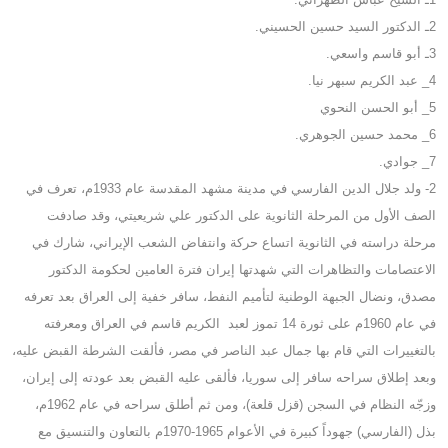
2ـ الدكتور السيد حسين الحسيني.
3ـ أبو قاسم واسعي.
4_ عبد الكريم سبهر نيا.
5_ أبو الحسن النحوي
6_ محمد حسين الجوهري.
7_ جوادي.
2- ولد جلال الدين الفارسي في مدينة مشهد المقدسة عام 1933م، تعرف في
الصف الأول من المرحلة الثانوية على الدكتور علي شريعيتي، وقد صادفت
مرحلة دراسته في الثانوية اتساع حركة وانتفاض الشعب الإيراني، شارك في
الاعتصامات والتظاهرات التي شهدتها إيران فترة العامين لحكومة الدكتور
مصدق، ونضال الجبهة الوطنية لتأميم النفط، سافر خفية إلى العراق بعد تعرفه
في عام 1960م على ثورة 14 تموز لعبد الكريم قاسم في العراق ومعرفته
بالتغييرات التي قام بها جمال عبد الناصر في مصر، فألقت الشرطة القبض عليه،
وبعد إطلاق سراحه سافر إلى سوريا، فألقى عليه القبض بعد عودته إلى إيران،
وزجّه النظام في السجن (قزل قلعة)، ومن ثم أطلق سراحه في عام 1962م،
بذل (الفارسي) جهوداً كبيرة في الأعوام 1965-1970م بالتعاون والتنسيق مع