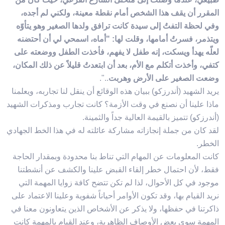
المقرر أن يقف هذا الشخص أمام نقطة معينة، ولكني لم أجده،
وفي لحظة التفتُ إلى سيدة كانت ترافق ولدها الصغير وهو يتأوّه
ويتذمر، فسرتُ أمامها، وقلت لها: "أماه، اسمحي لي أن أحتضنه
لعلّه يهدأ ويسكت، إنه طفل لا يفهم، فأخذت الطفل ووضعته على
كتفي، وأخذت أتكلم مع الأم، بعد أن ابتعدتُ قليلاً عن ذلك المكان،
وضعت الصغير على الأرض وهربت
..".
يريد الشهيد (أندرزكو) ببيان هذه الوقائع أن ينقل لنا تجاربه، ويعلمنا
ماذا علينا أن نصنع في وقت الأزمة؟ كانت تجارب ومذكرات الشهيد
(أندرزكو) تتميز بالقيمة العالية جداً والثمينة.
لقد كان من جملة إنجازاته مشاركة عائلته له في هذا الخط الجهادي
الخطر.
كانت المعلومات عن المهام التي تناط بنا محدودة وبمقدار الحاجة
فقط، لأن احتمال خطر إلقاء القبض علينا والكشف عن أنشطتنا
موجود في كل الأحوال، لذا لم تكن تتضح كافة زوايا المهمة التي
نريد القيام بها، وقد تكون الأوامر أحياناً شفوية وعلينا الاعتماد على
ذاكرتنا في حفظها، ولا يذكر عن الأشخاص الذين يتعاونون معنا في
المهمة سوى بعض الأوصاف الظاهرية، وعند القيام بالمهمة كانت