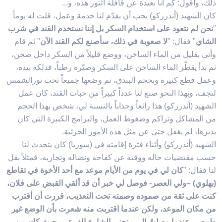
ذلك، وأقول: كم أنا بعيدة عن قافلة النور هذه، و...
كان الشهيد (أندرزكو) يحب أن يقدّم لنا خدمة وعمل، قلت له يوماً
"
نحن لم نتعود على استخدام السكر بل إننا نستخدم القند في شرب
الشاي
" فقال: "
لا صعوبة في ذلك، سأصنع لكم القند الآن
" ثم قام
وأتى بقليل من الماء الساخن، ووضع قليلاً من السكر داخل صحن،
ثم بدأ يقطّر الماء الساخن على السكر وصيّره رطباً، فدلكه بيده،
وعمل قطع كثيرة وبحجم البندق، ثم وضعها جميعاً تحت نورالشمس
لتجف، وبهذا النحو صنع لنا عدداً كبيراً من حبات القند، كان عمل
الشهيد (أندرزكو) هذا رائعاً وجذاباً بالنسبة لي، شخص بهذا الحجم
من المشاكل وتراكم وضغوط العمل، والبرامج الكبيرة التي كان
يديرها، لم يغفل حتى عن مثل هذه الأمور الجزئية.
الشهيد (أندرزكو) وأثناء فترة إقامته في (سوريا) كان يتحدث لنا
حسب مقتضيات حاله ووقته عن كفاحه ونضاله وتجاربه، فمثلاً نقل
لنا فقال: "
كان لي في يوم من الأيام موعد مع أحد الأخوة في تقاطع
(بهلوي) –ولي العصر- فوصل لي خبر أن قد ألقي القبض على فلان،
كنت على ثقة من صموده وصمته تحت التعذيب، قررت أن أقترب
من مكان الموعد، ولكن عندما اقتربت منه شعرت بأن الوضع غير
طبيعي، عندما وصلتُ إلى منحنى الشارع الفرعي، حيث كان من