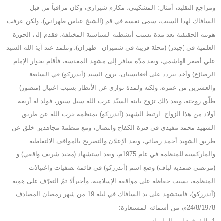
ومراجع التقليد، أمثال: المشكيني، مكارم شيرازي، وكان مراقباً من قبل
السافاك لهذا السبب، سمى نفسه في قم (الشيخ عباس طهراني)، ولكن عرفت
هويته الحقيقية بعد مدة بسبب أنشطته السياسية المختلفة، فقدم إلى الحوزة
العلمية في (جيذر) (محلة قريبة في شميران –طهران)، وتتلمذ عند آية الله السيد
علي أصغر الهاشمي، وبعد مدّة سافر إلى مشهد المقدسة، فأقام بجوار الإمام
الرضا(ع) وأخذ يتردد على أفغانستان، تزوج السيد (أندرزكو) في السابعة
والعشرين من عمره، ولكنه ولمدة توارى عن الأنظار بسبب اغتيال (منصور)
طلّق زوجته، وبعد ذلك تزوج بابنة السيّد عزت الله سيل سبور، فولد له أربعة
أولاد من هذا الزواج. ارتبط الشهيد (أندرزكو) بمنظمة حزب الله عن طريق
الشهيد محمد مفيدي في فترة الكفاح والنضال، ومع منظمة مجاهدين خلق عن
طريق الشهيد أحمد رضائي، وبعد الإعلان والتصريح بالمواقف الالتقاطية
والماركسية للمنظمة في عام 1975م، وبعد استشهاد (مجيد شريف واقفي) و
(مرتضى صمديه لباف) وضع اسم (أندرزكو) في قائمة تصفيات واغتيالات
المنظمة، بسبب حفاظه على مواقفه الإسلامية، وأخيراًلا تمّ التعرّف على هوية
(أندرزكو)، فاستشهد على يد السافاك في ليلة 19 من شهر رمضان المصادف
24/8/1978م، من أسمائه المستعارة:
1ـ الشيخ عباس الطهراني.