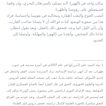
مكان واحد في (الهور)؛ لأنه ممتلئ بالسرطان البحري، وإن وقفنا
فسيتسلق على رؤوسنا وأظهُرنا.
أنشب الجوع والتعب أظفاره ومخالبه في نفوسنا وأجسامنا، فزاد
هذا من صعوبة الوضع، كنا ندعو الله أن لا ينسانا صاحب القارب،
وأن يأتي الليل كما وعد، فتحقق ذلك بالفعل، وبعد طول انتظار،
جاءنا ذلك الشخص، وأنقذنا من (الهور) والمهلكة، وأوصلنا إلى
الحدود.
______________
1- ولد السيد علي (أندرزكو) في عام 1937م، في أسرة متدنية، في جنوب
طهران، بعد أن أنهى دراسته الإبتدائية، ترك المدرسة بسبب الفقر واشتغل في
إحدى الأسواق، ليساعد عائلته مادياً، ذهب إلى مسجد المحلة لتعلم الدروس
الدينية والعلوم الحوزوية، التحق في تلك الفترة أيضاً بالجناح العسكري للجان
المؤتلفة، وبعد الإعدام الثوري لــ(حسن علي منصور) رئيس الوزراء سافر إلى
قم ليستمر في الدراسة، ثم ذهب إلى النجف الأشرف، وبعد عودته من العراق
التحق مباشرةً بالحوزة العلمية لإكمال دراسته، فحضر دروس كبار العلماء