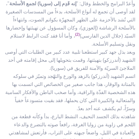
وأعدّ البرامج والخطط وقال: "
إنه قَدِم إلى (سوريا) لجمع الأسلحة
"،
لقد أوصى أن تجمع له أنواع الأسلحة، بدءاً من المسدسات الصغيرة
التي تُشد بالأحزمة على الظهر المجهزّة بكواتم الصوت، وانتهاءاً
بالأسلحة الرشاشة (إلعوزي)، وكان المسؤول عن تهيئتها وإحضارها
(2)
السيّد (جلال الدين الفارسي)
، وأما أنا فقد كنت الرابط لاستلام
ونقل وتسليم الأسلحة.
وبعد بذل جهد كبير استطعنا تلبية عدد كبير من الطلبات التي أوصى
الشهيد (أندرزكو) بتهيئتها، وقمت بتحويلها إلى محل إقامته في أحد
الملاجئ السريّة والآمنة للفريق في (سوريا).
اتسم الشهيد (أندرزكو) بالزهد والورع والتهّجد وتميّز في سلوكه
بالمتانة والوقار، هذا جانب صغير من الخصائص التي اتسمت بها
هذه الشخصية الفذّة والراقية، وأما صخب الباطن والأفكار السامية
والمتعالية والكبيرة التي كان يحملها، فقد بقيت متسودعاً خفياً
وسرّاً، لم يكشف عنه أحد بعدُ.
شاهدته بذلك الجسد النحيف، النشط البارع، بدأ وكأنه قطعة من
اللحم في زاوية من زوايا الغرفة، رافعاً صوته بالتضرع والدعاء
والعبادة في الليل، واضعاً جبهته على التراب، فأرتعش لمشاهدتي