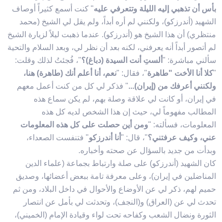
بأس أن تذهبي إليه الليلة وتتعرفي عليه
" كنت أسمع كثيراً أوصاف
الشهيد (أندرزكو)، ولكنني لم أره أبداً، ولم يقل لي الشيخ (محمد
منتظري) أن هذا الشيخ هو (أندرزكو). عندما ذهبت ليلاً لزيارة الشيخ
لم أتصور أبداً أنه يعرفني، لكنه بعد أن نظر لي، وبعد السلام والتحية
سألني مباشرة: "
ألستِ أنت السيدة (دباغ)؟
"، فُجئتُ لذلك وقلت:
"
كلا أنا الأخت "طاهرة
"، فقال: "
نعم، أنا أعلم أنك (طاهرة) هنا،
ولكنني أعرفك من (إيران)...
" فذكر لي كل من كنت أعمل معهم
في إيران، أو كانت لي علاقة وصلة بهم، لم يكن سماع هذه
المطالب مفهوماً لي، حيث إن هذا الشخص لديه كل هذه
المعلومات، فسألته: "
ومن أين حصلت على كل هذه المعلومات
عني، وكيف عرفتني؟
"، قال: "
أنا أندرزكو
" فتنفست الصعداء،
وبدأت من جديد بالسؤال عن صحته وأخباره.
كان الشهيد (أندرزكو) على صلة وارتباط بجماعة (علماء الدين
المناضلين في إيران)، وعلى معرفة تامة ببعض أعضائها، وصديق
حميم لهم، ذكر لي عن الأوضاع والأحوال في داخل البلاد، ومن ثم
تحدث لي عن (العراق) و(النجف)، وتحدثت لي بأمل عن انتصار
الثورة ونضال الشعب وكفاحه تحت لواء وقيادة الإمام (الخميني)،