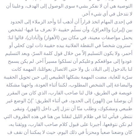
التوصية هي أن لا نفكر بشيء سوى الوصول إلى الهدف، وعلينا أن
لا نتدخل في أي شيء آخر.
في إحدى المهام اتخذ قراراً أن أذهب أنا وأحد الزملاء إلى الحدود
بين (إيران) و(العراق)، وأن نسلّم حقيبة -لا نعرف ما فيها- لشخص
يحمل مواصفات معينة، في مكان بين (الأهواز) و(آبادان)، قالوا لنا:
"سترون شخصاً في النقطة الفلانية بيده حقيبة ذات لون كحلي أو
أحمر، ولا يكون التسليم إلاّ من خلال قول كلمة السرّ، وبعد التسليم
عودوا إلى مواقعكم وعليكم أن تسلكوا مسيراً آخر. لم يكن يسمح
لنا بالدخول إلى البلاد، بل ولا حتى الاتصال بعوائلنا، المهمة كانت
سرّية للغاية، مضت المهمة بشكلها الطبيعي إلى حين تحويل الحقيبة
والبضاعة إلى الشخص المطلوب، لكننا أثناء العودة، واجهنا مشكلة
عويصة في الطريق، قال لنا صاحب القارب، الذي كان من المقرر
أن يوصلنا من (الهور) إلى الحدود، في أثناء الطريق: "إنّ الوضع غير
طبيعي ومشكوك، وطلب منّا أن ننزل إلى داخل (الهور)، ونبقى
ننتطر، فيأتي لنا في ظلام الليل لنقلنا من هنا في هذه الظروف التي
لم نكن نتوقعها، أجبرنا على قبول كلام صاحب القارب، ووثقنا به،
كان وضعنا صعباً ومحزناً في ذلك اليوم، حيث لا يمكننا أن نقف ف