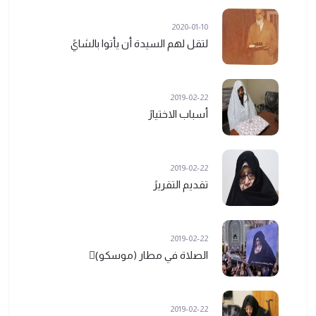
2020-01-10
لتقل لهم السيدة أن يأتوا بالشايً
2019-02-22
أسباب الاختيارً
2019-02-22
تقديم التقريرً
2019-02-22
الصلاة في مطار (موسكو)ً
2019-02-22