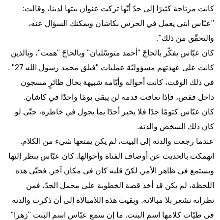
كانت مرتاحة كثيرًا إلى حدّ أنّها تركت عنوان بيتها لدينا، وقالت:
"عبّاس ابني يعمل في الحرس بكاشان ويمكنك السؤال عنه،
والتحقّق من ذلك".
كان عبّاس يفكّر بالحاجّ "أحمد متوسّليان" وبالحاجّ "همت"، وبالذين
كانت على عهدتهم مسؤوليّة عمليات "فيلق محمد رسول الله 27" .
في ذلك الوقت، كانت أحواله وأيّامه شبيهة بحال طائرٍ مسجون
داخل قفص، فإذا تعافت قدمه لن يبقى يومًا واحدًا في كاشان.
كان عبّاس كتومًا جدًا فلا يخبر أحدًا بما يجول في خاطره، حتّى لو
كان ذلك الشخص والدته.
عندما رجعت والدته إلى البيت، لم يكن يمنعها شيء من الكلام.
انهمكت بالحديث عن أوصاف الفتاة وأحوالها. كان عبّاس ينظر إليها
ويستمع في ظاهر الأمر, لكنّ قلبه كان في مكان آخر, فحتّى هذه
اللحظة، لم يكن قد أخذ قصة الخطوبة على محمل الجدّ، فمن
نظراته تشعر بلا مبالاته. وبقيت هذه اللامبالاة إلى أن ذكرت والدته
في طيّات كلامها اسم البنت. ما إن سمع عبّاس اسم البنت "زهرا"