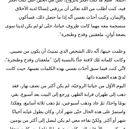
فيه، كنت أطلب من الله تعالى أن يرزقني إنسانًا لديه الأخلاق
والإيمان, وكنت أحدّث نفسي أنّه إذا ما حصل ذلك، فسأكون
منسجمة معه مهما كانت ظروف حياتنا، حتّى لو لم يكن لدينا سوى
بضعة أوانٍ، ملعقتين وقدح وطنجرة".
وعلمت حينها، أنّه ذلك الشخص الذي تمنيتُ أن يكون من نصيبي.
وكانت كلماته تلك لافتة جدًّا بالنسبة إليّ: "ملعقتان وقدح وطنجرة"،
لأنّي كنت فيما سبق أحدّث نفسي بهذه الكلمات نفسها، حيث كانت
لديّ هذه العقيدة ذاتها.
اليوم الأوّل من حياتنا الزوجيّة، لم يكن أكثر من نصف نهار، فقد
ذهب إلى طهران قرابة الظهر، ورجع إلى البيت بعد أسبوع، بقي
يومًا واحدًا، ثمّ عاد وذهب أسبوعين، ثمّ ذهب ثلاثة أسابيع، وهكذا.
واستمرّ على هذه الحال حتّى شهر آذار. وكان يطول غيابه أحيانًا
شهر أو أكثر. ولكنّ بقاءه معي لم يكن ليصل إلى أكثر من يومين.
في كثير من الأوقات التي كان ينوي فيها البقاء ليوم، كانت تتحوّل