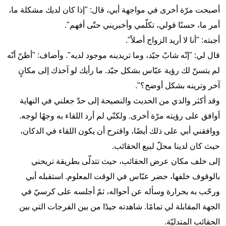
أصبحت مرّة أخرى في مواجهة أبي، قال: "إذا كان لديك مشكلة ما،
أمر ما، حسنًا قولي، تكلّمي وأخبريني حتّى أفهم".
أجبته: "أنا لا أريد الزواج أصلاً".
قال لي: "إنّه شابّ جيّد، وما تريدينه موجود لديه". وأضاف: "أظنّ أنّه
لم يتسنّ لك رؤية عبّاس بشكل جيّد. ما رأيك لو آخذك إلى مكانٍ
آخر وترينه بشكل أوضح؟".
وقد أكثر والدي من الحديث والنصيحة إلى حدّ جعلني في النهاية
أوافق على رؤيته مرّة أخرى. ولكنّي لم أرد اللقاء به وجهًا لوجه.
ووافقني أبي على ذلك أيضًا، واقترح أن يكون اللقاء في الدكان،
حيث كان لدينا محلّ لبيع الحقائب.
إلى خلف مكان عرض الحقائب، حيث تتدلّى بطريقة تريحني
بالوقوف خلفها، حضر عبّاس في الوقت المعلوم. استقبله أبي
ورحّب به بحرارة وسأله عن أحواله، ثمّ أجلسه على كرسيّ في
الجهة المقابلة لي تمامًا. شاهدته جيدًا من بين الفرجات التي بين
الحقائب المتدليّة.