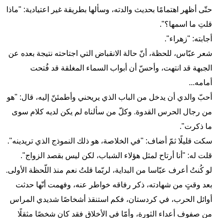
حتّى أظهر اهتمامًا بحديث والدته، وسألها بطريقة غير اعتيادية: "ماذا
قلتِ ما اسمها؟".
أجابته: "زهراء".
شعر عبّاس، للحظة، أنّ حالة الانقباض التي اجتاحته نتيجة بعده عن
الجبهة قد انتهت، وأحسّ أن أبواب السماء المغلقة قد فُتحت
أمامه...
أحبّ والدي أن يدخل من الباب الذي يريحني وأطمئنّ إليه، قال: "هو
من رجال الحرس القدوة. وكلّ من سألناه لم يكن لديه كلام سوى
ما ذكرت".
سكت قليلًا ثمّ أضاف: "في الخلاصة، هو ذلك النموذج الذي تريدينه".
قلت له: "أنا أرتاح لمثل هؤلاء الشباب، لكن ليس بقصد الزواج".
لو كُنتُ أعرف عبّاسا من البداية، لربّما قلتُ نعم منذ اللّحظة الأولى.
بعد وقتٍ من شهادته، ذكر رفاقه خواطر عنه، وفهمت أنّها حدثت
أوائل الحرب، في كردستان، فكم استنقذ أشخاصًا شديدي المراس
من صفوف أعداء الثورة، وأمّا في الأخلاق فقد كان شخصًا مثقلًا