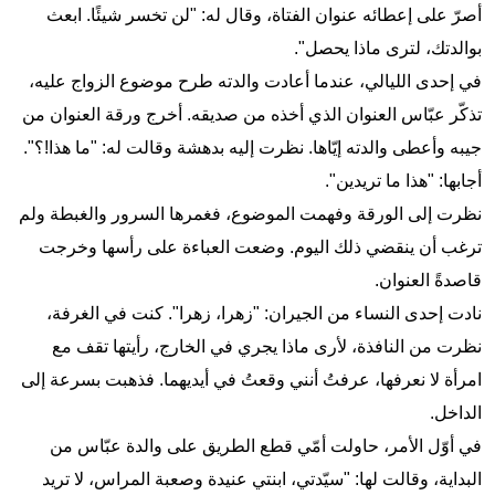
أصرّ على إعطائه عنوان الفتاة، وقال له: "لن تخسر شيئًا. ابعث
بوالدتك، لترى ماذا يحصل".
في إحدى الليالي، عندما أعادت والدته طرح موضوع الزواج عليه،
تذكّر عبّاس العنوان الذي أخذه من صديقه. أخرج ورقة العنوان من
جيبه وأعطى والدته إيّاها. نظرت إليه بدهشة وقالت له: "ما هذا!؟".
أجابها: "هذا ما تريدين".
نظرت إلى الورقة وفهمت الموضوع، فغمرها السرور والغبطة ولم
ترغب أن ينقضي ذلك اليوم. وضعت العباءة على رأسها وخرجت
قاصدةً العنوان.
نادت إحدى النساء من الجيران: "زهرا، زهرا". كنت في الغرفة،
نظرت من النافذة، لأرى ماذا يجري في الخارج، رأيتها تقف مع
امرأة لا نعرفها، عرفتُ أنني وقعتُ في أيديهما. فذهبت بسرعة إلى
الداخل.
في أوّل الأمر، حاولت أمّي قطع الطريق على والدة عبّاس من
البداية، وقالت لها: "سيّدتي، ابنتي عنيدة وصعبة المراس، لا تريد