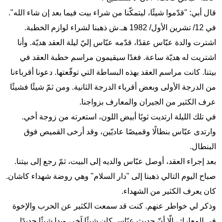
قال أبي: "قدّموا شيئًا، ليتمكّنا من شراء بيت فيما بعد إن شاء الله".
في 12/ تشرين الأول/ 1982 هـ.ش ذهبنا لشراء لوازم الخطبة.
اشترت والدة عبّاس عقدًا، قدّمه عبّاس إليّ ليلة العقد هديّة. وأنا
اشتريت له هديّة ساعة. فغدًا سيقيمون مراسم خطبة العقد في
بيتنا. كانت مراسم العقد بهذه البساطة التي توقّعتها. دعونا أقرباءنا
من الدرجة الأولى وبعض أقرباء الدرجة الثانية. ومن ثمّ شيئًا فشيئًا
عرف الكثير من الجيران والمعارف بزواجنا.
في تلك الليلة ارتديت ثوبًا أبيض اللون، استعرته من زوجة أخي.
وارتدى عبّاس بنطالًا وقميصًا عاديّين، وقد أرخى القميص فوق
البنطال.
بعد إجراء العقد، أوصل عبّاس والديه إلى البيت، ثمّ رجع إلى بيتنا.
صباح اليوم التالي ذهبنا إلى "دار السلام" وهي روضة شهداء كاشان.
كان يعرف الكثير من الشهداء.
وذكر لي خواطر عنهم. كنت قد سمعت الكثير عن الحرب والإخوة
في المعارك، إلّا أنّ حديث عبّاس كان شيئًا آخر، وبدا شيئًا جديدًا