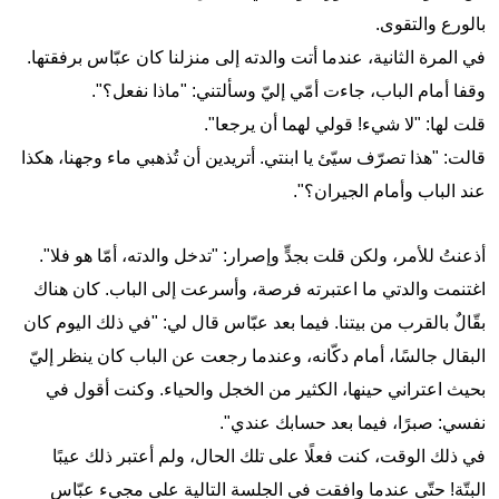
بالورع والتقوى.
في المرة الثانية، عندما أتت والدته إلى منزلنا كان عبّاس برفقتها.
وقفا أمام الباب، جاءت أمّي إليّ وسألتني: "ماذا نفعل؟".
قلت لها: "لا شيء! قولي لهما أن يرجعا".
قالت: "هذا تصرّف سيّئ يا ابنتي. أتريدين أن تُذهبي ماء وجهنا، هكذا
عند الباب وأمام الجيران؟".
أذعنتُ للأمر، ولكن قلت بجدٍّ وإصرار: "تدخل والدته، أمّا هو فلا".
اغتنمت والدتي ما اعتبرته فرصة، وأسرعت إلى الباب. كان هناك
بقّالٌ بالقرب من بيتنا. فيما بعد عبّاس قال لي: "في ذلك اليوم كان
البقال جالسًا، أمام دكّانه، وعندما رجعت عن الباب كان ينظر إليّ
بحيث اعتراني حينها، الكثير من الخجل والحياء. وكنت أقول في
نفسي: صبرًا، فيما بعد حسابك عندي".
في ذلك الوقت، كنت فعلًا على تلك الحال، ولم أعتبر ذلك عيبًا
البتّة! حتّى عندما وافقت في الجلسة التالية على مجيء عبّاس