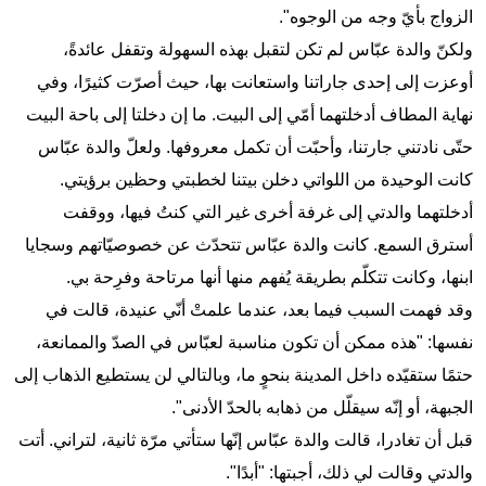
الزواج بأيّ وجه من الوجوه".
ولكنّ والدة عبّاس لم تكن لتقبل بهذه السهولة وتقفل عائدةً،
أوعزت إلى إحدى جاراتنا واستعانت بها، حيث أصرّت كثيرًا، وفي
نهاية المطاف أدخلتهما أمّي إلى البيت. ما إن دخلتا إلى باحة البيت
حتّى نادتني جارتنا، وأحبّت أن تكمل معروفها. ولعلّ والدة عبّاس
كانت الوحيدة من اللواتي دخلن بيتنا لخطبتي وحظين برؤيتي.
أدخلتهما والدتي إلى غرفة أخرى غير التي كنتُ فيها، ووقفت
أسترق السمع. كانت والدة عبّاس تتحدّث عن خصوصيّاتهم وسجايا
ابنها، وكانت تتكلّم بطريقة يُفهم منها أنها مرتاحة وفرِحة بي.
وقد فهمت السبب فيما بعد، عندما علمتْ أنّي عنيدة، قالت في
نفسها: "هذه ممكن أن تكون مناسبة لعبّاس في الصدّ والممانعة،
حتمًا ستقيّده داخل المدينة بنحوٍ ما، وبالتالي لن يستطيع الذهاب إلى
الجبهة، أو إنّه سيقلّل من ذهابه بالحدّ الأدنى".
قبل أن تغادرا، قالت والدة عبّاس إنّها ستأتي مرّة ثانية، لتراني. أتت
والدتي وقالت لي ذلك، أجبتها: "أبدًا".