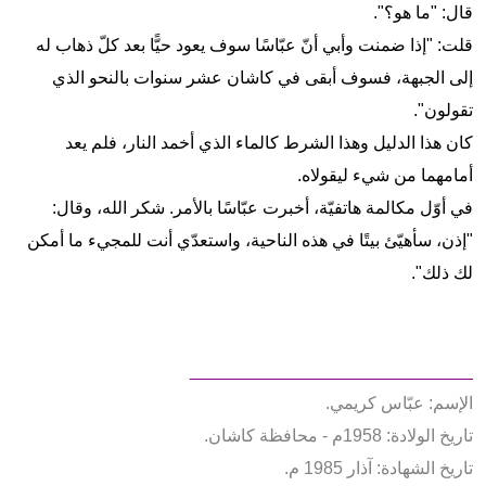
قال: "ما هو؟".
قلت: "إذا ضمنت وأبي أنّ عبّاسًا سوف يعود حيًّا بعد كلّ ذهاب له
إلى الجبهة، فسوف أبقى في كاشان عشر سنوات بالنحو الذي
تقولون".
كان هذا الدليل وهذا الشرط كالماء الذي أخمد النار، فلم يعد
أمامهما من شيء ليقولاه.
في أوّل مكالمة هاتفيّة، أخبرت عبّاسًا بالأمر. شكر الله، وقال:
"إذن، سأهيّئ بيتًا في هذه الناحية، واستعدّي أنت للمجيء ما أمكن
لك ذلك".
_____________________________
الإسم: عبّاس كريمي.
تاريخ الولادة: 1958م - محافظة كاشان.
تاريخ الشهادة: آذار 1985 م.