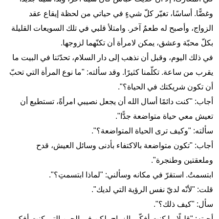
وغضًّا. أساسًا، تغيّر كلّ شيءٍ في حياتي من لحظة إيقاع عقد
الزواج، وأصبح له طعمٌ آخر. وامتلأ قلبي في تلك السويعات القليلة
بكلّ محبّة وعشق، يمكن لامرأة أن تكنّهما لزوجها.
في ذلك اليوم، وقبل أن نذهب إلى دار السلام، تحدّثنا في البيت ما
يقرب من ساعة. تكلّمنا كثيرًا. وقد سألته: "ما نوع المرأة التي تحبّ
أن تكون شريكتك في الحياة؟".
أجاب: "كنت دائمًا أسال الله أن يجعل نصيبي امرأةً، تستطيع أن
تعيش معي حياة متواضعة جدًّا".
سألته: "وكيف ترى الحياة المتواضعة؟".
أجاب: "تكون متواضعة بالاكتفاء بأدنى وسائل العيش، قدح
وملعقتين وطنجرة".
ابتسمتُ. استقرّ في مكانه وسألني: "لماذا ابتسمتِ؟".
قلت: "لأنّه لديّ نفس الرؤية التي لديك".
سأل: "كيف ذلك؟".
أجبته: "قليلًا ما كنت أفكّر بالزواج، لكن في الحين التي كنت أفكر