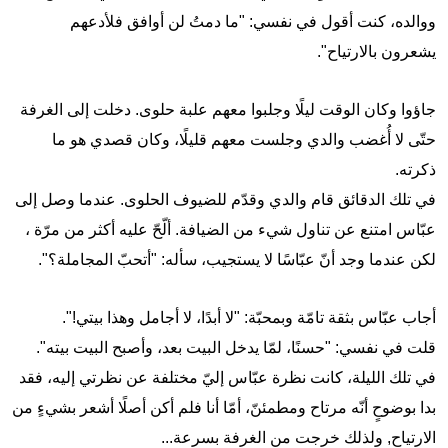
ووالده، كنت أقول في نفسي: "ما دمتُ لن أوافق فلأدعهم
يشعرون بالارتياح".
جاؤوا وكان الوقت ليلًا وجلبوا معهم علبة حلوى. دخلت إلى الغرفة
حتّى لا أُغضب والدي وجلست معهم قليلًا، وكان قصدي هو ما
ذكرته.
في تلك الدقائق قام والدي وقدّم للضيوف الحلوى. عندما وصل إلى
عبّاس امتنع عن تناول شيء من الضيافة. ألّحّ عليه أكثر من مرّة ،
لكن عندما وجد أنّ عبّاسًا لا يستجيب، سأله: "أتحبّ المجاملة؟".
أجاب عبّاس بثقة تامّة وبمحبّة: "لا أبدًا، لا أجامل وهذا بيتي!".
قلت في نفسي: "حسنًا، لمّا يدخل البيت بعد، وأصبح البيت بيته".
في تلك الليلة، كانت نظرة عبّاس إليّ مختلفة عن نظرتي إليه، فقد
بدا بوضوحٍ أنّه مرتاح ومطمئنّ، أمّا أنا فلم أكن أصلًا أشعر بشيءٍ من
الارتياح, ولذلك خرجت من الغرفة بسرعة...