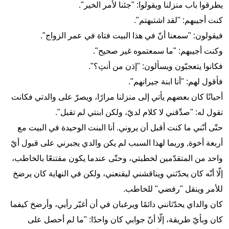
يطرقوا باب منزلنا ويقولوا: "جئنا لأمر الخير".
كنت أجيبهم: "لقد اشتبهتم".
فيقولون: "سمعنا أنّ في هذا البيت فتاة في عمر الزواج".
وكنت أجيبهم: "ما سمعتموه غير صحيح".
فكانوا يتعجبّون ويسألون: "إذن من أنتِ؟".
فأقول لهم: "أنا ابنة جيرانهم".
أحيانًا كان بعضهم يأتي إلى منزلنا مرارًا، ويصرّ على والدتي فكانت
تقول له: "صدِّقني لا كلام لديّ، ولكن ابنتي لم تقبل".
حتّى أنّني ما كنت أقبل أن يروني. أنا البنت الوحيدة في البيت مع
أربعة أخوة, وربما لهذا السبب لم يكن والدي يجبرني على قبول أيّ
واحد من المتقدّمين لخطبتي، وحتّى عندما يكون مقتنعًا بالخاطب،
إلّا أنّه كان يحدّثني ويناقشني ليقنعني، ولكن في النهاية كان يرضخ
للأمر وينقل "رفضي" للخاطب.
كان والداي يحدّثانني دائمًا ويرغبان في أن أغيّر رأيي، وأرضخ كيفما
كان وبأيّ طريقة، إلّا أنّ جوابي كان واحدًا: "ما لم أحصل على