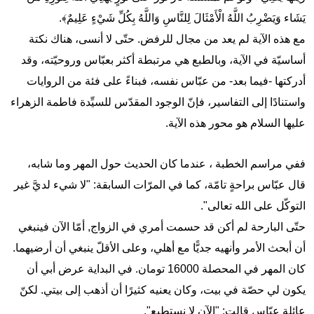
يَشَاء وَيَضْرِبُ اللَّهُ الْأَمْثَالَ لِلنَّاسِ وَاللَّهُ بِكُلِّ شَيْءٍ عَلِيمٌ﴾.
مع هذه الآية لم يعد من مجال للرفض. حتّى لا أنسى، هناك نكتة
أساسيّة في الآية، وبالطبع هي مرتبطة أكثر بعبّاس وروحيّته، وقد
أدركتها -فيما بعد- من عبّاس نفسه، فبناءً على فئة من الروايات
واستنادًا إلى التفاسير، فإنّ الوجود المقدّس للسيِّدة فاطمة الزهراء
عليها السلام هو محور هذه الآية.
ففي مراسم الخطبة ، عندما كان الحديث حول المهر وما شابه،
قال عبّاس براحةٍ تامّة، كما في المرّات السابقة: "لا شيء لديَّ غير
التوكّل على الله تعالى".
حتّى البارحة لم أكن قد حسمت أمري في الزواج, أمّا الآن فينبغي
أن أبحث الأمر وأنهيه جديًّا مع أهلي، وعلى الأقلّ ينبغي أن أرضيهما.
كان المهر في المحصلة 16000 تومان. في البداية عرض أبي أن
يكون لي حصّة في بيت، وكان يعنيه كثيرًا أن أذهب إلى بيتي. لكنّ
عائلة عبّاس قالت: "الآن لا نستطيع".