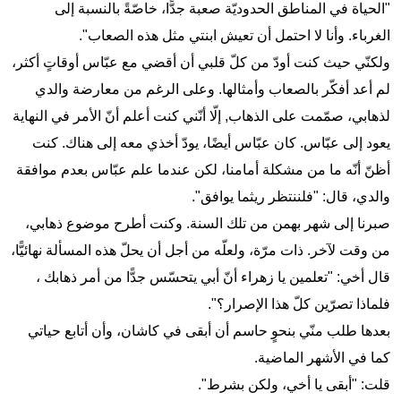
"الحياة في المناطق الحدوديّة صعبة جدًّا، خاصّةً بالنسبة إلى
الغرباء. وأنا لا احتمل أن تعيش ابنتي مثل هذه الصعاب".
ولكنّي حيث كنت أودّ من كلّ قلبي أن أقضي مع عبّاس أوقاتٍ أكثر،
لم أعد أفكّر بالصعاب وأمثالها. وعلى الرغم من معارضة والدي
لذهابي، صمّمت على الذهاب, إلّا أنّني كنت أعلم أنّ الأمر في النهاية
يعود إلى عبّاس. كان عبّاس أيضًا، يودّ أخذي معه إلى هناك. كنت
أظنّ أنّه ما من مشكلة أمامنا، لكن عندما علم عبّاس بعدم موافقة
والدي، قال: "فلننتظر ريثما يوافق".
صبرنا إلى شهر بهمن من تلك السنة. وكنت أطرح موضوع ذهابي،
من وقت لآخر. ذات مرّة، ولعلّه من أجل أن يحلّ هذه المسألة نهائيًّا،
قال أخي: "تعلمين يا زهراء أنّ أبي يتحسّس جدًّا من أمر ذهابك ،
فلماذا تصرّين كلّ هذا الإصرار؟".
بعدها طلب منّي بنحوٍ حاسم أن أبقى في كاشان، وأن أتابع حياتي
كما في الأشهر الماضية.
قلت: "أبقى يا أخي، ولكن بشرط".