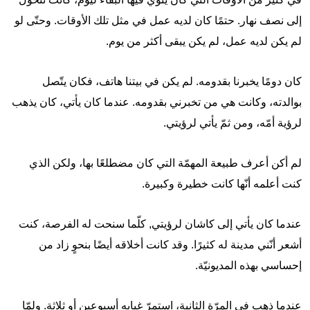
إلى نصف نهار. حتمًا كان لديه عمل في مثل تلك الأوقات. وحتّى لو
لم يكن لديه عمل، لم يكن يبقى أكثر من يوم.
كان دومًا يخبرنا بقدومه. لم يكن في بيتنا هاتف، فكان يتّصل
بوالدته، وكانت هي من تخبرني بقدومه. عندما كان يأتي، كان يذهب
لرؤية أمّه، ومن ثمّ يأتي لرؤيتي.
لم أكن أعرف طبيعة المهمّة التي كان مضطلعًا بها، ولكن الذي
كنت أعلمه أنّها كانت خطيرة وكبيرة.
عندما كان يأتي إلى كاشان لرؤيتي, كلّما سنحت له الفرصة، كنت
أشعر أنّني مدينة له كثيرًا. وقد كانت أخلاقه أيضًا بنحوٍ زاد من
إحساسي بهذه المديونيّة.
عندما ذهب في المرّة الثانية، استمرّ غيابه أسبوعين أو ثلاثة. ولمّا