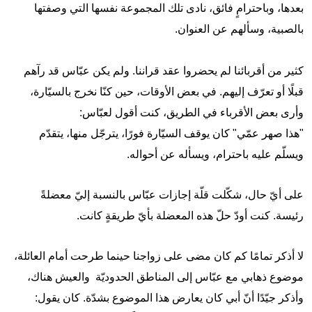
بعدها، وباحترامٍ فائق، نادى تلك المجموعة نفسها التي وصفتها
بالصبية، وسألهم عن العنوان.
كثير من أقربائنا لم يحضروا عقد قراننا. ولم يكن عبّاس قد رآهم
قبلًا أو تعرّف إليهم. في بعض الأوقات، حين كنّا نخرج بالسيّارة،
وأرى بعض الأقرباء في الطريق، كنت أقول لعبّاس:
"هذا صهر عمّي" كان يوقف السيّارة فورًا، يترجّل منها، يتقدّم
ويسلّم عليه باحترام، ويسأله عن أحواله.
على أيّ حال، شكّلت قلّة إجازات عبّاس بالنسبة إليّ معضلةً
رئيسة. كنت أودّ حلّ هذه المعضلة بأيّ طريقةٍ كانت.
لا أذكر تمامًا كم كان مضى على زواجنا حينما طرحت أمام العائلة،
موضوع ذهابي مع عبّاس إلى المناطق الحدوديّة والعيش هناك،
وأذكر جيّدًا أنّ أبي كان يعارض هذا الموضوع بشدّة. كان يقول: