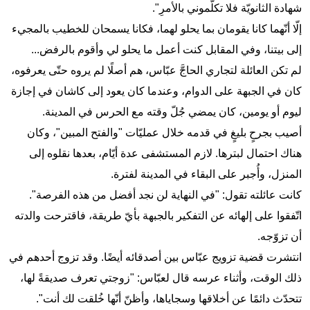
شهادة الثانويّة فلا تكلّموني بالأمرِ".
إلّا أنّهما كانا يقومان بما يحلو لهما، فكانا يسمحان للخطيب بالمجيء
إلى بيتنا، وفي المقابل كنت أعمل ما يحلو لي وأقوم بالرفض...
لم تكن العائلة لتجاري الحاجَّ عبّاس، هم أصلًا لم يروه حتّى يعرفوه،
كان في الجبهة على الدوام، وعندما كان يعود إلى كاشان في إجازة
ليوم أو يومين، كان يمضي جُلّ وقته مع الحرس في المدينة.
أصيب بجرحٍ بليغٍ في قدمه خلال عمليّات "والفتح المبين"، وكان
هناك احتمال لبترها. لازم المستشفى عدة أيّام، بعدها نقلوه إلى
المنزل، وأُجبر على البقاء في المدينة لفترة.
كانت عائلته تقول: "في النهاية لن نجد أفضل من هذه الفرصة".
اتّفقوا على إلهائه عن التفكير بالجبهة بأيّ طريقة، فاقترحت والدته
أن تزوّجه.
انتشرت قضية تزويج عبّاس بين أصدقائه أيضًا. وقد تزوج أحدهم في
ذلك الوقت، وأثناء عرسه قال لعبّاس: "زوجتي تعرف صديقةً لها،
تتحدّث دائمًا عن أخلاقها وسجاياها، وأظنّ أنّها خُلقت لك أنت".