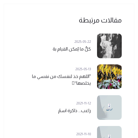
مقالات مرتبطة
2025-05-22
كلُّ ما يُمكن القيام بهً
2025-05-13
"اللهم خذ لنفسك من نفسي ما
يخلصها"ً
2021-11-12
راغب... ذاكرة اسمً
2021-11-10