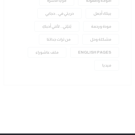
أمومة وطفولة
مرايا الأسرة
بيتك أجمل
حريتي في.. حجابي
مودة ورحمة
بُنيّتي.. لأنني أحبكِ
مشكلة وحل
من تراث جداتنا
ENGLISH PAGES
ملف عاشوراء
ميديا