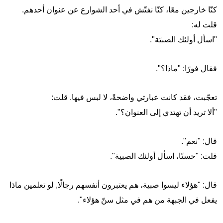
كنّا خارجين معًا، كنّا نفتّش في أحد الشوارع عن عنوان أحدهم.
قلت له:
"اسأل أولئك الصبيَة".
فقال فورًا: "ماذا؟".
تعجّبت، فقد كانت عبارتي واضحةً، لا لبس فيها. قلت:
"ألا تريد أن تهتدي إلى العنوان؟".
قال: "نعم".
قلت: "حسنًا، اسأل أولئك الصبية".
قال: "هؤلاء ليسوا صبية، هم يعتبرون أنفسهم رجالًا, لو تعلمين ماذا
يفعل في الجبهة من هم في مثل سنّ هؤلاء".