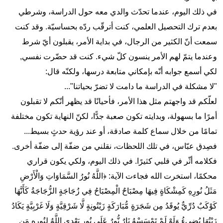
في ذلك اليوم، عندما تحدّث والدي معه حول الدراسة، وشرطي
بعدم ترك التحصيل العلمي، كنت أترقّب ردّه بحساسيّة. وقد كنت
سمعت أنّ الكثير من الرجال، في بداية الأمر، يقبلون أيّ شرط
وعندما يتمّ لهم الأمر ينسون كلّ شيء. كنت قد حضّرت نفسي,
لكي أسمع جوابه أنّه بإمكاني متابعة درسها، ولكنّه قال:
"لا مشكلة في الدراسة ما دامت لا تضرّ بحياتنا"...
لعلّكم قد واجهتم مثل هذا الأمر، فأحيانًا قد يظهر أنّكم لا تقبلون
أمرًا ما بسهولة، وبدايته تكون صعبة جدًّا، لكنّ النهاية تكون مختلفة
تمامًا من خلال سماع كلمة صادقة، أو عند رؤية حدثٍ بسيط...
فصِدق عبّاس، في تلك اللحظات، نقلني من ضفّة إلى ضفّة أخرى.
فكلامه أثّر في قلبي كثيرًا. في ذلك اليوم، ولكي يكون قراري
محكمًا، استخرت الله فجاءت الآية: ﴿اللَّهُ نُورُ السَّمَاوَاتِ وَالْأَرْضِ
مَثَلُ نُورِهِ كَمِشْكَاةٍ فِيهَا مِصْبَاحٌ الْمِصْبَاحُ فِي زُجَاجَةٍ الزُّجَاجَةُ كَأَنَّهَا
كَوْكَبٌ دُرِّيٌّ يُوقَدُ مِن شَجَرَةٍ مُّبَارَكَةٍ زَيْتُونِةٍ لَّا شَرْقِيَّةٍ وَلَا غَرْبِيَّةٍ يَكَادُ
زَيْتُهَا يُضِيءُ وَلَوْ لَمْ تَمْسَسْهُ نَارٌ نُّورٌ عَلَى نُورٍ يَهْدِي اللَّهُ لِنُورِهِ مَن