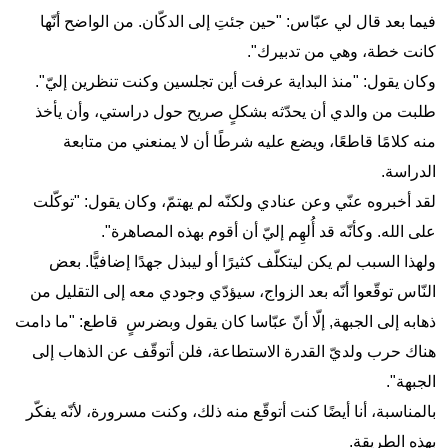
فيما بعد قال لي عبّاس: "حين جئتِ إلى الدكّان. من الواضح أنّها
كانت خطة، وهي من تدبيرك".
وكان يقول: "منذ البداية عرفت أين تجلسين وكنت تنظرين إليّ".
طلبت من والدي أن يحدّثه بشكلٍ صريح حول دراستي، وأن يأخذ
منه كلامًا قاطعًا، ويضع عليه شرطًا أن لا يمنعني من متابعة
الدراسة.
لقد أخبروه عنّي وعن عنادي ولكنّه لم يهتمّ، وكان يقول: "توكّلت
على الله. وكأنّه قد أُلهِم إليّ أن أقوم بهذه المصاهرة".
ولهذا السبب لم يكن ليتكلّف كثيرًا أو ليبذل جهدًا إضافيًّا. بعض
النّاس توقّعوا أنّه بعد الزواج، سيؤدّي وجودي معه إلى التقليل من
ذهابه إلى الجبهة, إلّا أنّ عبّاسا كان يقول وبضرسٍ قاطع: "ما دامت
هناك حرب ولديّ القدرة الاستطاعة، فلن أتوقّف عن الذهاب إلى
الجبهة".
بالمناسبة، أنا أيضًا كنت أتوقّع منه ذلك، وكنت مسرورة، لأنّه يفكّر
بهذه الطريقة.