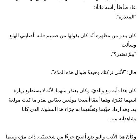
عاد طأطأ رأسه قائلًا:
"المعذرة".
كان يبدو من مظهره أنّه كان يقولها من صميم قلبه. أصابني الهلع
وسألت:
"مِمَّ تعتذر؟".
قال: "لأنّني تركتك وحيدةً طوال هذه المدّة".
كان هذا دأبه مع والديّ. وكان يعتذر منهما, لأنّه لا يستطيع زيارة
ابنتهما كثيرًا، وهما أيضًا أصبحا مولَعين بعبّاس بقدر ما كنت مولعةً
به. وقد ازداد حبّهما وتعلّقهما به جرّاء هذا السلوك الذي كانا
يشاهدانه منه.
وكأنّ هذا الأدب والتواضع أصبح جزءًا من شخصيّته. ذات مرّة وبينما