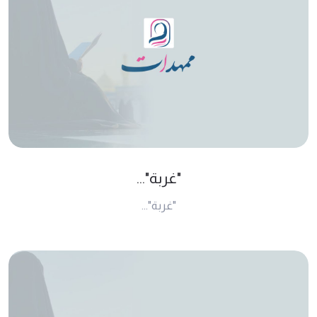
"غربة"...
"غربة"...