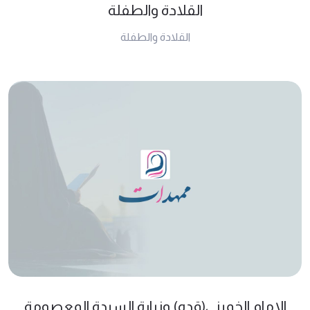
القلادة والطفلة
القلادة والطفلة
الإمام الخميني(قده) وزيارة السيدة المعصومة