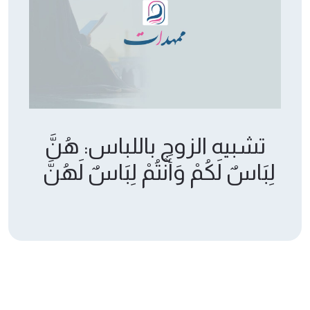
تشبيه الزوج باللباس: هُنَّ
لِبَاسٌ لَكُمْ وَأَنْتُمْ لِبَاسٌ لَهُنَّ