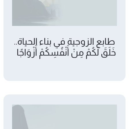
طابع الزوجية في بناء الحياة..
خَلَقَ لَكُمْ مِنْ أَنْفُسِكُمْ أَزْوَاجًا